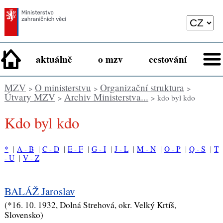
aktuálně
o mzv
cestování
MZV
O ministerstvu
Organizační struktura
>
>
>
Útvary MZV
Archiv Ministerstva...
>
> kdo byl kdo
kdo byl kdo
*
|
A - B
|
C - D
|
E - F
|
G - I
|
J - L
|
M - N
|
O - P
|
Q - S
|
T
- U
|
V - Z
BALÁŽ Jaroslav
(*16. 10. 1932, Dolná Strehová, okr. Velký Krtíš,
Slovensko)