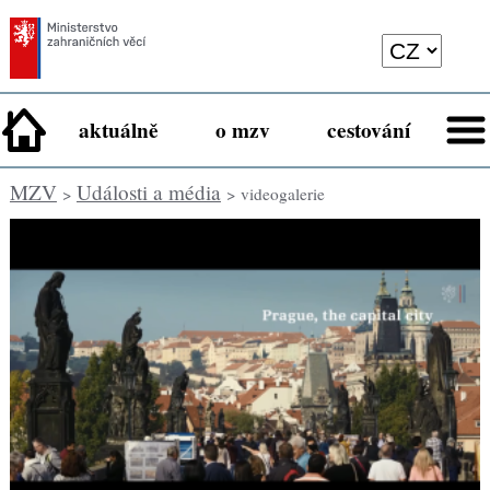
aktuálně
o mzv
cestování
MZV
Události a média
>
> videogalerie