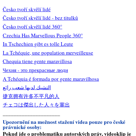
Česko tvoří skvělí lidé
Česko tvoří skvělí lidé - bez titulků
Česko tvoří skvělí lidé 360°
Czechia Has Marvellous People 360°
In Tschechien gibt es tolle Leute
La Tchéquie, une population merveilleuse
Chequia tiene gente maravillosa
Чехия - это прекрасные люди
A Tchéquia é formada por gente maravilhosa
التشيك لديها شعب رائع
捷克拥有许多不平凡的人
チェコは傑出した人々を輩出
_____________________
Upozornění na možnost stažení videa pouze pro české
právnické osoby:
Pokud jde o problematiku autorských práv, videoklip je