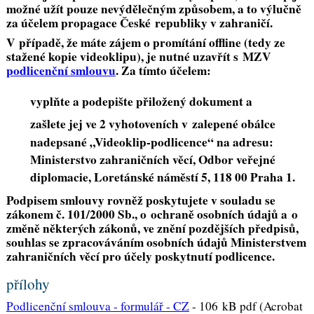
možné užít pouze nevýdělečným způsobem, a to výlučně
za účelem propagace České republiky v zahraničí.
V případě, že máte zájem o promítání offline (tedy ze
stažené kopie videoklipu), je nutné uzavřít s MZV
podlicenční smlouvu
. Za tímto účelem:
vyplňte a podepište přiložený dokument a
zašlete jej ve 2 vyhotoveních v zalepené obálce
nadepsané „Videoklip-podlicence“ na adresu:
Ministerstvo zahraničních věcí, Odbor veřejné
diplomacie, Loretánské náměstí 5, 118 00 Praha 1.
Podpisem smlouvy rovněž poskytujete v souladu se
zákonem č. 101/2000 Sb., o ochraně osobních údajů a o
změně některých zákonů, ve znění pozdějších předpisů,
souhlas se zpracováváním osobních údajů Ministerstvem
zahraničních věcí pro účely poskytnutí podlicence.
přílohy
Podlicenční smlouva - formulář - CZ
-
106 kB pdf (Acrobat