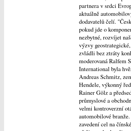
partnera v srdci Evro
aktuálně automobilový
dodavatelů čelí. "Čes
pokud jde o komponen
nezbytné, rozvíjet na
výzvy geostrategické,
zvládli bez ztráty ko
moderovaná Ralfem S
International byla hv
Andreas Schmitz, ze
Hendele, výkonný ře
Rainer Gölz a předse
průmyslové a obchodn
velmi kontroverzní ot
automobilové branže.
zavedení cel na čínsk