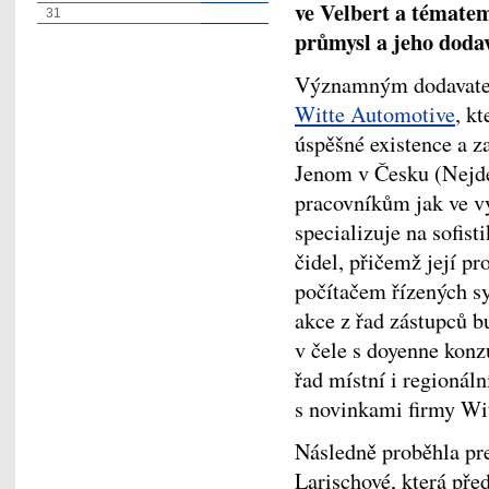
ve Velbert a tématem
31
průmysl a jeho doda
Významným dodavatel
Witte Automotive
, kt
úspěšné existence a 
Jenom v Česku (Nejde
pracovníkům jak ve v
specializuje na sofis
čidel, přičemž její pr
počítačem řízených sy
akce z řad zástupců 
v čele s doyenne konz
řad místní i regionál
s novinkami firmy Wit
Následně proběhla pre
Larischové, která pře