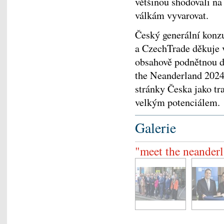
většinou shodovali n
válkám vyvarovat.
Český generální konz
a CzechTrade děkuje 
obsahově podnětnou di
the Neanderland 2024 
stránky Česka jako tr
velkým potenciálem.
Galerie
"meet the neander