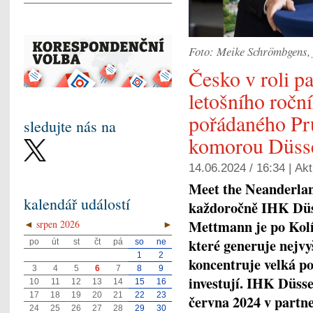
Foto: Meike Schrömbgens, 
Česko v roli pa
letošního ročn
pořádaného Pr
sledujte nás na
komorou Düss
14.06.2024 / 16:34 |
Akt
Meet the Neanderla
kalendář událostí
každoročně IHK Düs
Mettmann je po Kolí
◄
srpen 2026
►
které generuje nejvy
po
út
st
čt
pá
so
ne
1
2
koncentruje velká po
3
4
5
6
7
8
9
investují. IHK Düsse
10
11
12
13
14
15
16
17
18
19
20
21
22
23
června 2024 v partn
24
25
26
27
28
29
30