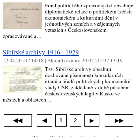
Fond politického zpravodajství obsahuje
diplomatické relace o politickém (zčásti
ekonomickém a kulturním) dění v
jednotlivých zemích a vzájemných
vztazích s Československem,
zpracovávané a…
Sibiřské archivy 1916 - 1929
12.04.2010 / 14:18 |
Aktualizováno:
20.02.2019 / 13:19
Tzv. Sibiřské archivy obsahují
dochované písemnosti konzulárních
úřadů a úřadů politických plnomocníků
vlády ČSR, zakládané v době působení
československých legií v Rusku ve
městech a oblastech…
◀◀
1
2
▶▶
◀
▶