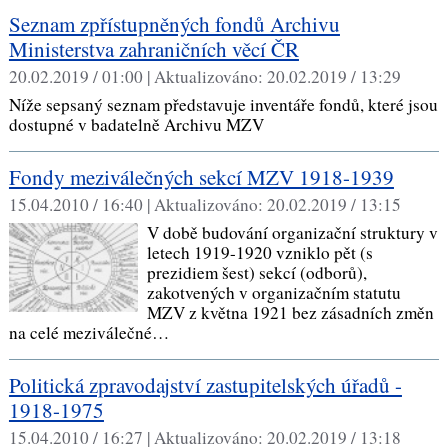
Seznam zpřístupněných fondů Archivu
Ministerstva zahraničních věcí ČR
20.02.2019 / 01:00 |
Aktualizováno:
20.02.2019 / 13:29
Níže sepsaný seznam představuje inventáře fondů, které jsou
dostupné v badatelně Archivu MZV
Fondy meziválečných sekcí MZV 1918-1939
15.04.2010 / 16:40 |
Aktualizováno:
20.02.2019 / 13:15
V době budování organizační struktury v
letech 1919-1920 vzniklo pět (s
prezidiem šest) sekcí (odborů),
zakotvených v organizačním statutu
MZV z května 1921 bez zásadních změn
na celé meziválečné…
Politická zpravodajství zastupitelských úřadů -
1918-1975
15.04.2010 / 16:27 |
Aktualizováno:
20.02.2019 / 13:18