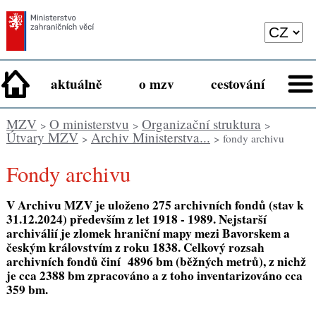
aktuálně
o mzv
cestování
MZV
O ministerstvu
Organizační struktura
>
>
>
Útvary MZV
Archiv Ministerstva...
>
> fondy archivu
Fondy archivu
V Archivu MZV je uloženo 275 archivních fondů (stav k
31.12.2024) především z let 1918 - 1989. Nejstarší
archiválií je zlomek hraniční mapy mezi Bavorskem a
českým královstvím z roku 1838. Celkový rozsah
archivních fondů činí 4896 bm (běžných metrů), z nichž
je cca 2388 bm zpracováno a z toho inventarizováno cca
359 bm.