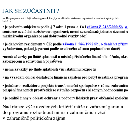
JAK SE ZÚČASTNIT?
garant
→ Do programu může být zařazen
, který je nevládní neziskovou organizací a současně splňuje tato
kritéria:
• je právním subjektem podle § 7 odst. 1 písm. e, f a i
zákona č. 218/2000 Sb., o
současně nevládní neziskovou organizací; nesmí se současně jednat o územní 
mezinárodní organizace ani dobrovolné svazky obcí
• je daňovým rezidentem v ČR podle
zákona č. 586/1992 Sb., o daních z příjm
vyžadováno, pokud je garant podle uvedeného zákona poplatníkem daně)
•nemá závazky po lhůtě splatnosti u místně příslušného finančního úřadu, okr
zabezpečení a zdravotních pojišťoven
• nemá závazky po lhůtě splatnosti vůči státnímu rozpočtu
• na vyžádání doloží dostatečné finanční zajištění pro pobyt účastníka progra
• jedná se o realizátora projektu transformační spolupráce v rámci zahraničn
přispění finančních prostředků ze státního rozpočtu s kladným hodnocením po
• je reálně činný v oblasti ochrany a podpory lidských práv, občanské společno
Nad rámec výše uvedených kritérií může o zařazení garanta
do programu rozhodnout ministr zahraničních věcí
v zahraničně politickém zájmu.