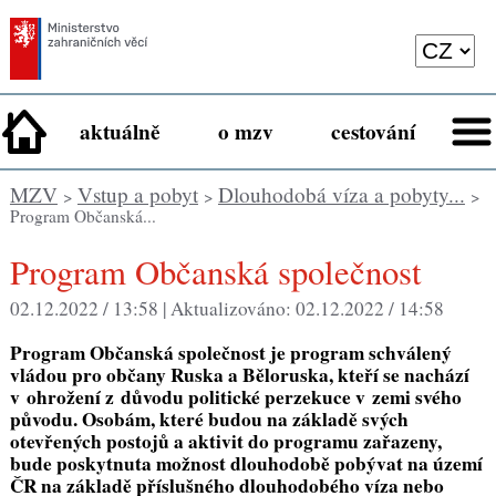
aktuálně
o mzv
cestování
MZV
Vstup a pobyt
Dlouhodobá víza a pobyty...
>
>
>
Program Občanská...
Program Občanská společnost
02.12.2022 / 13:58 |
Aktualizováno:
02.12.2022 / 14:58
Program Občanská společnost je program schválený
vládou pro občany Ruska a Běloruska, kteří se nachází
v ohrožení z důvodu politické perzekuce v zemi svého
původu. Osobám, které budou na základě svých
otevřených postojů a aktivit do programu zařazeny,
bude poskytnuta možnost dlouhodobě pobývat na území
ČR na základě příslušného dlouhodobého víza nebo