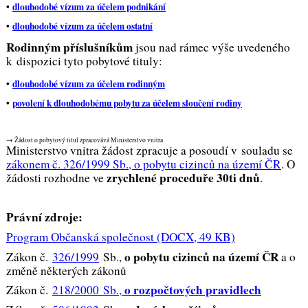
•
dlouhodobé vízum za účelem podnikání
•
dlouhodobé vízum za účelem ostatní
Rodinným příslušníkům
jsou nad rámec výše uvedeného
k dispozici tyto pobytové tituly:
•
dlouhodobé vízum za účelem rodinným
•
povolení k dlouhodobému pobytu za účelem sloučení rodiny
→ Žádost o pobytový titul zpracovává Ministerstvo vnitra
Ministerstvo vnitra žádost zpracuje a posoudí v souladu se
zákonem č. 326/1999 Sb., o pobytu cizinců na území ČR
. O
zrychlené proceduře 30ti dnů
žádosti rozhodne ve
.
Právní zdroje:
Program Občanská společnost (DOCX, 49 KB)
o pobytu cizinců na území ČR
Zákon č.
326/1999
Sb.,
a o
změně některých zákonů
o rozpočtových pravidlech
Zákon č.
218/2000 Sb.,