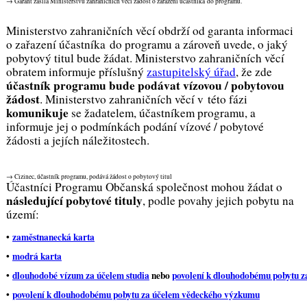
→ Garant zasílá Ministerstvu zahraničních věcí žádost o zařazení účastníka do programu.
Ministerstvo zahraničních věcí obdrží od garanta informaci
o zařazení účastníka do programu a zároveň uvede, o jaký
pobytový titul bude žádat. Ministerstvo zahraničních věcí
obratem informuje příslušný
zastupitelský úřad
, že zde
účastník programu bude podávat vízovou / pobytovou
žádost
. Ministerstvo zahraničních věcí v této fázi
komunikuje
se žadatelem, účastníkem programu, a
informuje jej o podmínkách podání vízové / pobytové
žádosti a jejích náležitostech.
→ Cizinec, účastník programu, podává žádost o pobytový titul
Účastníci Programu Občanská společnost mohou žádat o
následující pobytové tituly
, podle povahy jejich pobytu na
území:
•
zaměstnanecká karta
•
modrá karta
•
dlouhodobé vízum za účelem studia
nebo
povolení k dlouhodobému pobytu z
•
povolení k dlouhodobému pobytu za účelem vědeckého výzkumu