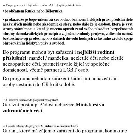
uchazeč
→ Do programu může být zařazen
, který splňuje tato kritéria:
• je občanem Ruska nebo Běloruska
• prokáže, že je bojovníkem za svobodu, obráncem lidských práv, představitel
nezávislých médií nebo akademické sféry, nebo dále že je osobou, která je vys
strany státní moci a která je nucena opustit zemi svého původu z bezpečnostní
obrany demokratických principů a zejména svobody projevu, z důvodu nemož
beztrestně svoji profesi nebo z dalších důvodů hodných zvláštního zřetele sp
ohrožováním lidských práv a svobod.
nejbližší rodinní
Do programu mohou být zařazeni i
příslušníci
: manžel / manželka, nezletilé děti nebo zletilé
nezaopatřené děti, partneři trvale žijící ve společné
domácnosti, včetně partnerů LGBT osob.
Do programu nebudou zařazeni žádní jiní uchazeči ani
osoby cestující do ČR krátkodobě.
garant
→ O zařazení uchazeče do programu žádá
.
Ministerstvu
Garaznt postoupí žádost uchazeče
zahraničních věcí
.
Ministerstvo zahraničních věcí
→ Garanta zařazuje do programu
.
Garant, který má zájem o zařazení do programu, kontaktuje