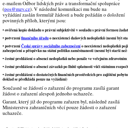
e-mailem Odbor lidských práv a transformační spolupráce
(
pos@mzv.cz
). V následné komunikaci mu bude na
vyžádání zaslán formulář žádosti a bude požádán o doložení
povinných příloh, kterými jsou:
• ověřená kopie dokladu o
právní subjektivitě
v souladu s právní formou žadat
• potvrzení
finančního úřadu
o neexistenci daňových nedoplatků (nesmí být sta
• potvrzení
České správy sociálního zabezpečení
o neexistenci nedoplatků poj
zabezpečení a příspěvku na státní politiku zaměstnanosti (nesmí být starší než
• čestné prohlášení o absenci nedoplatků nebo penále ve
veřejném zdravotním p
• čestné prohlášení o absenci závazků po lhůtě splatnosti vůči
státnímu rozpoč
• čestné prohlášení o
dostatečných finančních prostředcích
pro zajištění pobytu
doklad se předkládá pouze na vyžádání)
Současně se žádostí o zařazení do programu zasílá garant
žádost o zařazení alespoň jednoho uchazeče.
Garant, který již do programu zařazen byl, následně zasílá
Ministerstvu zahraničních věcí pouze žádosti o zařazení
uchazeče.