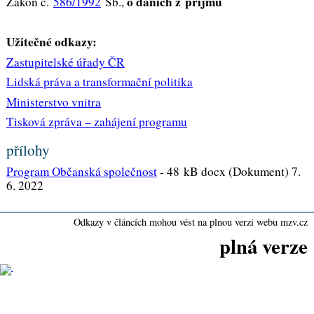
o daních z příjmů
Zákon č.
586/1992
Sb.,
Užitečné odkazy:
Zastupitelské úřady ČR
Lidská práva a transformační politika
Ministerstvo vnitra
Tisková zpráva – zahájení programu
přílohy
Program Občanská společnost
-
48 kB docx (Dokument) 7.
6. 2022
Odkazy v článcích mohou vést na plnou verzi webu mzv.cz
plná verze