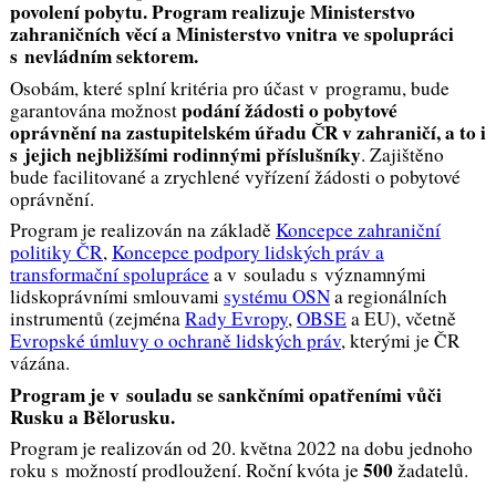
povolení pobytu. Program realizuje Ministerstvo
zahraničních věcí a Ministerstvo vnitra ve spolupráci
s nevládním sektorem.
Osobám, které splní kritéria pro účast v programu, bude
podání žádosti o pobytové
garantována možnost
oprávnění na zastupitelském úřadu ČR v zahraničí, a to i
s jejich nejbližšími rodinnými příslušníky
. Zajištěno
bude facilitované a zrychlené vyřízení žádosti o pobytové
oprávnění.
Program je realizován na základě
Koncepce zahraniční
politiky ČR
,
Koncepce podpory lidských práv a
transformační spolupráce
a v souladu s významnými
lidskoprávními smlouvami
systému OSN
a regionálních
instrumentů (zejména
Rady Evropy
,
OBSE
a EU), včetně
Evropské úmluvy o ochraně lidských práv
, kterými je ČR
vázána.
Program je v souladu se sankčními opatřeními vůči
Rusku a Bělorusku.
Program je realizován od 20. května 2022 na dobu jednoho
500
roku s možností prodloužení. Roční kvóta je
žadatelů.