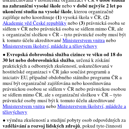
na zahraniční vysoké škole
v době nejvýše 2 let po
nebo
ukončení studia na vysoké škole
, kterou organizačně
(1)
(2)
zajišťuje nebo koordinuje
vysoká škola v ČR,
(3)
Akademie věd České republiky
nebo
právnická osoba se
sídlem v ČR nebo právnická osoba se sídlem mimo ČR, ale
s organizační složkou v ČR – tyto právnické osoby musí být
k tomuto účelu akreditované
Ministerstvem vnitra
nebo
Ministerstvem školství, mládeže a tělovýchovy
Evropská dobrovolná služba cizince ve věku od 18 do
●
30 let nebo dobrovolnická služba
, určená k získání
praktických a odborných zkušeností, uskutečňovaná v
hostitelské organizaci v ČR jako součást programů a
iniciativ EU, případně obdobného státního programu ČR a
musí být organizačně zajišťována nebo koordinována
právnickou osobou se sídlem v ČR nebo právnickou osobou
se sídlem mimo ČR, ale s organizační složkou v ČR – tyto
právnické osoby musí být k tomuto účelu akreditované
Ministerstvem vnitra
nebo
Ministerstvem školství, mládeže a
tělovýchovy
● výměna zkušeností a studijní pobyty osob odpovědných za
vzdělávání a rozvoj lidských zdrojů
, pokud tyto činnosti