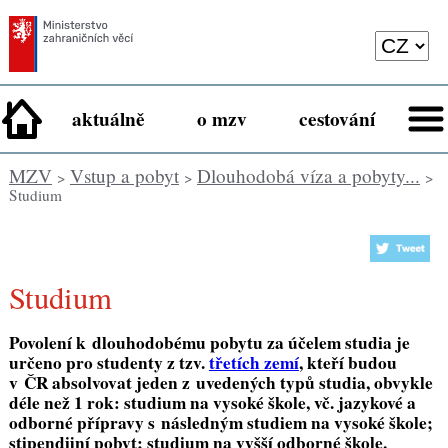
aktuálně
o mzv
cestování
MZV
Vstup a pobyt
Dlouhodobá víza a pobyty...
>
>
>
Studium
Studium
Povolení k dlouhodobému pobytu za účelem studia je
určeno pro studenty z tzv.
třetích zemí
, kteří budou
v ČR absolvovat jeden z uvedených typů studia, obvykle
déle než 1 rok: studium na vysoké škole, vč. jazykové a
odborné přípravy s následným studiem na vysoké škole;
stipendijní pobyt; studium na vyšší odborné škole,