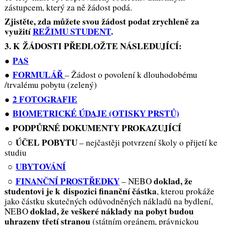
zástupcem, který za ně žádost podá.
Zjistěte, zda můžete svou žádost podat zrychleně za
využití
REŽIMU STUDENT
.
3. K ŽÁDOSTI PŘEDLOŽTE NÁSLEDUJÍCÍ:
PAS
●
FORMULÁŘ
●
– Žádost o povolení k dlouhodobému
/trvalému pobytu (zelený)
2 FOTOGRAFIE
●
BIOMETRICKÉ ÚDAJE (OTISKY PRSTŮ)
●
PODPŮRNÉ DOKUMENTY PROKAZUJÍCÍ
●
ÚČEL POBYTU
○
– nejčastěji potvrzení školy o přijetí ke
studiu
UBYTOVÁNÍ
○
FINANČNÍ PROSTŘEDKY
doklad, že
○
–
NEBO
studentovi je k dispozici finanční částka
, kterou prokáže
jako částku skutečných odůvodněných nákladů na bydlení,
doklad,
že veškeré náklady na pobyt
budou
NEBO
uhrazeny třetí stranou
(státním orgánem, právnickou