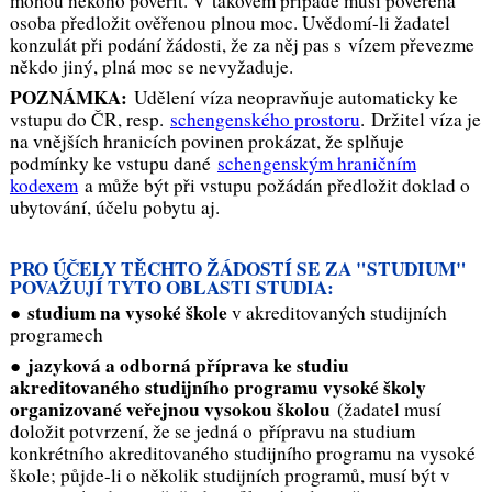
mohou někoho pověřit. V takovém případě musí pověřená
osoba předložit ověřenou plnou moc. Uvědomí-li žadatel
konzulát při podání žádosti, že za něj pas s vízem převezme
někdo jiný, plná moc se nevyžaduje.
POZNÁMKA:
Udělení víza neopravňuje automaticky ke
vstupu do ČR, resp.
schengenského prostoru
. Držitel víza je
na vnějších hranicích povinen prokázat, že splňuje
podmínky ke vstupu dané
schengenským hraničním
kodexem
a může být při vstupu požádán předložit doklad o
ubytování, účelu pobytu aj.
PRO ÚČELY TĚCHTO ŽÁDOSTÍ SE ZA "STUDIUM"
POVAŽUJÍ TYTO OBLASTI STUDIA:
studium na vysoké škole
●
v akreditovaných studijních
programech
jazyková a odborná příprava ke studiu
●
akreditovaného studijního programu vysoké školy
organizované veřejnou vysokou školou
(žadatel musí
doložit potvrzení, že se jedná o přípravu na studium
konkrétního akreditovaného studijního programu na vysoké
škole; půjde-li o několik studijních programů, musí být v