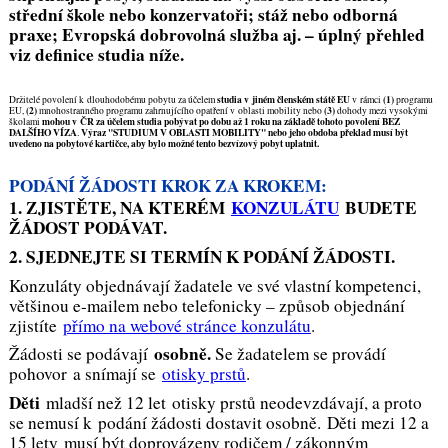
střední škole nebo konzervatoři; stáž nebo odborná
praxe; Evropská dobrovolná služba aj. – úplný přehled
viz definice studia níže.
studia v jiném členském státě EU
(1)
Držitelé povolení k dlouhodobému pobytu za účelem
v rámci
programu
(2)
(3)
EU,
mnohostranného programu zahrnujícího opatření v oblasti mobility nebo
dohody mezi vysokými
mohou v ČR za účelem studia pobývat po dobu až 1 roku na základě tohoto povolení BEZ
školami
DALŠÍHO VÍZA
Výraz "STUDIUM V OBLASTI MOBILITY" nebo jeho obdoba překlad musí být
.
uvedeno na pobytové kartičce, aby bylo možné tento bezvízový pobyt uplatnit.
PODÁNÍ ŽÁDOSTI KROK ZA KROKEM:
1. ZJISTĚTE, NA KTERÉM
KONZULÁTU
BUDETE
ŽÁDOST PODÁVAT.
2. SJEDNEJTE SI TERMÍN K PODÁNÍ ŽÁDOSTI.
Konzuláty objednávají žadatele ve své vlastní kompetenci,
většinou e-mailem nebo telefonicky – způsob objednání
zjistíte
přímo na webové stránce konzulátu
.
osobně.
Žádosti se podávají
Se žadatelem se provádí
pohovor a snímají se
otisky prstů
.
Děti
mladší než 12 let otisky prstů neodevzdávají, a proto
se nemusí k podání žádosti dostavit osobně. Děti mezi 12 a
15 lety musí být doprovázeny rodičem / zákonným