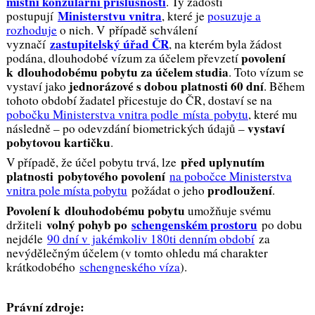
místní konzulární příslušnosti
. Ty žádosti
Ministerstvu vnitra
postupují
, které je
posuzuje a
rozhoduje
o nich. V případě schválení
zastupitelský úřad ČR
vyznačí
, na kterém byla žádost
povolení
podána, dlouhodobé vízum za účelem převzetí
k dlouhodobému pobytu za účelem studia
. Toto vízum se
jednorázové s dobou platnosti 60 dní
vystaví jako
. Během
tohoto období žadatel přicestuje do ČR, dostaví se na
pobočku Ministerstva vnitra podle místa pobytu
, které mu
vystaví
následně – po odevzdání biometrických údajů –
pobytovou kartičku
.
před uplynutím
V případě, že účel pobytu trvá, lze
platnosti
pobytového povolení
na pobočce Ministerstva
prodloužení
vnitra pole místa pobytu
požádat o jeho
.
Povolení k dlouhodobému pobytu
umožňuje svému
volný pohyb po
schengenském prostoru
držiteli
po dobu
nejdéle
90 dní v jakémkoliv 180ti denním období
za
nevýdělečným účelem (v tomto ohledu má charakter
krátkodobého
schengneského víza
).
Právní zdroje: