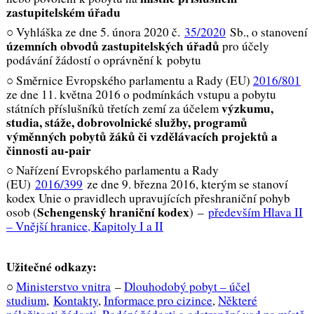
zastupitelském úřadu
○ Vyhláška ze dne 5. února 2020 č.
35/2020
Sb., o stanovení
územních obvodů zastupitelských úřadů
pro účely
podávání žádostí o oprávnění k pobytu
○ Směrnice Evropského parlamentu a Rady (EU)
2016/801
ze dne 11. května 2016 o podmínkách vstupu a pobytu
výzkumu,
státních příslušníků třetích zemí za účelem
studia, stáže, dobrovolnické služby, programů
výměnných pobytů žáků či vzdělávacích projektů a
činnosti au-pair
○ Nařízení Evropského parlamentu a Rady
(EU)
2016/399
ze dne 9. března 2016, kterým se stanoví
kodex Unie o pravidlech upravujících přeshraniční pohyb
Schengenský hraniční kodex
osob (
)
–
především Hlava II
– Vnější hranice, Kapitoly I a II
Užitečné odkazy:
○
Ministerstvo vnitra
–
Dlouhodobý pobyt – účel
studium
,
Kontakty
,
Informace pro cizince
,
Některé