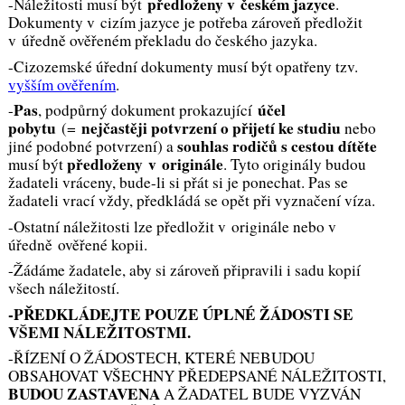
předloženy v českém jazyce
-Náležitosti musí být
.
Dokumenty v cizím jazyce je potřeba zároveň předložit
v úředně ověřeném překladu do českého jazyka.
-Cizozemské úřední dokumenty musí být opatřeny tzv.
vyšším ověřením
.
Pas
účel
-
, podpůrný dokument prokazující
pobytu
nejčastěji potvrzení o přijetí ke studiu
(=
nebo
souhlas rodičů s cestou dítěte
jiné podobné potvrzení
) a
předloženy
v originále
musí být
. Tyto originály budou
žadateli vráceny, bude-li si přát si je ponechat. Pas se
žadateli vrací vždy, předkládá se opět při vyznačení víza.
-Ostatní náležitosti lze předložit v originále nebo v
úředně ověřené kopii.
-Žádáme žadatele, aby si zároveň připravili i sadu kopií
všech náležitostí.
-PŘEDKLÁDEJTE POUZE ÚPLNÉ ŽÁDOSTI SE
VŠEMI NÁLEŽITOSTMI.
-ŘÍZENÍ O ŽÁDOSTECH, KTERÉ NEBUDOU
OBSAHOVAT VŠECHNY PŘEDEPSANÉ NÁLEŽITOSTI,
BUDOU ZASTAVENA
A ŽADATEL BUDE VYZVÁN