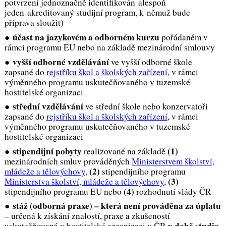
potvrzení jednoznačně identifikován alespoň
jeden akreditovaný studijní program, k němuž bude
příprava sloužit)
účast na jazykovém a odborném kurzu
●
pořádaném v
rámci programu EU nebo na základě mezinárodní smlouvy
vyšší odborné vzdělávání
●
ve vyšší odborné škole
zapsané do
rejstříku škol a školských zařízení
, v rámci
výměnného programu uskutečňovaného v tuzemské
hostitelské organizaci
střední vzdělávání
●
ve střední škole nebo konzervatoři
zapsané do
rejstříku škol a školských zařízení
, v rámci
výměnného programu uskutečňovaného v tuzemské
hostitelské organizaci
stipendijní pobyty
(1)
●
realizované na základě
mezinárodních smluv prováděných
Ministerstvem školství,
(2)
mládeže a tělovýchovy
,
stipendijního programu
(3)
Ministerstva školství, mládeže a tělovýchovy
,
(4)
stipendijního programu EU nebo
rozhodnutí vlády ČR
stáž (odborná praxe) –
která není prováděna za úplatu
●
– určená k získání znalostí, praxe a zkušeností
v době studia
uskutečňovaná v hostitelské organizaci v ČR