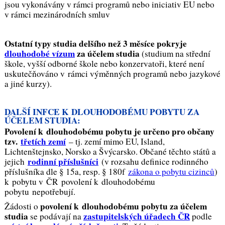
jsou vykonávány v rámci programů nebo iniciativ EU nebo
v rámci mezinárodních smluv
Ostatní typy studia delšího než 3 měsíce pokryje
dlouhodobé vízum
za účelem studia
(studium na střední
škole, vyšší odborné škole nebo konzervatoři, které není
uskutečňováno v rámci výměnných programů nebo jazykové
a jiné kurzy).
DALŠÍ INFCE K DLOUHODOBÉMU POBYTU ZA
ÚČELEM STUDIA:
Povolení k dlouhodobému pobytu je určeno pro občany
tzv.
třetích zemí
– tj. zemí mimo EU, Island,
Lichtenštejnsko, Norsko a Švýcarsko. Občané těchto států a
rodinní příslušníci
jejich
(v rozsahu definice rodinného
příslušníka dle § 15a, resp. § 180f
zákona o pobytu cizinců
)
k pobytu v ČR povolení k dlouhodobému
pobytu nepotřebují.
povolení k dlouhodobému pobytu za účelem
Žádosti o
studia
zastupitelských úřadech ČR
se podávají na
podle