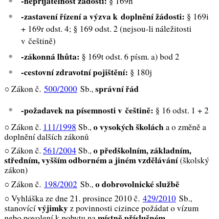
-nepřijatelnost žádosti:
§ 169h
-zastavení řízení a výzva k doplnění žádosti:
§ 169i
+ 169r odst. 4; § 169 odst. 2 (nejsou-li náležitosti
v češtině)
-zákonná lhůta:
§ 169t odst. 6 písm. a) bod 2
-cestovní zdravotní pojištění:
§ 180j
správní řád
○ Zákon č.
500/2000
Sb.,
-požadavek na písemnosti v češtině:
§ 16 odst. 1 + 2
o vysokých školách
○ Zákon č.
111/1998
Sb.,
a o změně a
doplnění dalších zákonů
o předškolním, základním,
○ Zákon č.
561/2004
Sb.,
středním, vyšším odborném a jiném vzdělávání
(školský
zákon)
o dobrovolnické službě
○ Zákon č.
198/2002
Sb.,
○ Vyhláška ze dne 21. prosince 2010 č.
429/2010
Sb.,
výjimky
stanovící
z povinnosti cizince požádat o vízum
místně příslušném
nebo povolení k pobytu na