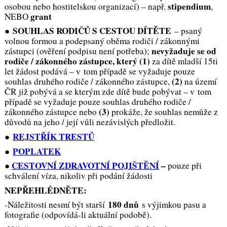
stipendium
osobou nebo hostitelskou organizací) – např.
,
grant
NEBO
SOUHLAS RODIČŮ S CESTOU DÍTĚTE
●
–
psaný
volnou formou a podepsaný oběma rodiči / zákonnými
nevyžaduje se od
zástupci (ověření podpisu není potřeba);
rodiče / zákonného zástupce, který
(1)
za dítě mladší 15ti
let žádost podává – v tom případě se vyžaduje pouze
(2)
souhlas druhého rodiče / zákonného zástupce,
na území
ČR již pobývá a se kterým zde dítě bude pobývat – v tom
případě se vyžaduje pouze souhlas druhého rodiče /
(3)
zákonného zástupce nebo
prokáže, že souhlas nemůže z
důvodů na jeho / její vůli nezávislých předložit.
REJSTŘÍK TRESTŮ
●
POPLATEK
●
CESTOVNÍ ZDRAVOTNÍ POJIŠTĚNÍ
–
●
pouze při
schválení víza, nikoliv při podání žádosti
NEPŘEHLÉDNĚTE:
180 dnů
-Náležitosti nesmí být starší
s výjimkou pasu a
fotografie (odpovídá-li aktuální podobě).