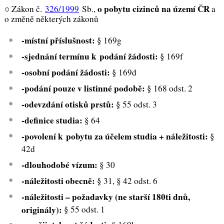
o pobytu cizinců na území ČR
○ Zákon č.
326/1999
Sb.,
a
o změně některých zákonů
-místní příslušnost:
§ 169g
-sjednání termínu k podání žádosti:
§ 169f
-osobní podání žádosti:
§ 169d
-podání pouze v listinné podobě:
§ 168 odst. 2
-odevzdání otisků prstů:
§ 55 odst. 3
-definice studia:
§ 64
-povolení k pobytu za účelem studia + náležitosti:
§
42d
-dlouhodobé vízum:
§ 30
-náležitosti obecně:
§ 31, § 42 odst. 6
-náležitosti – požadavky (ne starší 180ti dnů,
originály):
§ 55 odst. 1