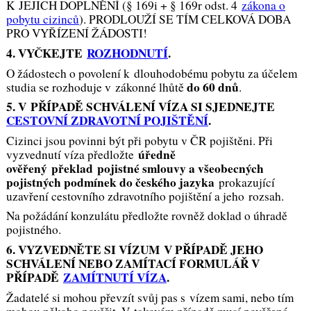
K JEJICH DOPLNĚNÍ (§ 169i + § 169r odst. 4
zákona o
pobytu cizinců
). PRODLOUŽÍ SE TÍM CELKOVÁ DOBA
PRO VYŘÍZENÍ ŽÁDOSTI!
4. VYČKEJTE
ROZHODNUTÍ
.
O žádostech o povolení k dlouhodobému pobytu za účelem
do 60 dnů
studia se rozhoduje v zákonné lhůtě
.
5. V PŘÍPADĚ SCHVÁLENÍ VÍZA SI SJEDNEJTE
CESTOVNÍ ZDRAVOTNÍ POJIŠTĚNÍ
.
Cizinci jsou povinni být při pobytu v ČR pojištěni. Při
úředně
vyzvednutí víza předložte
ověřený překlad pojistné smlouvy a všeobecných
pojistných podmínek do českého jazyka
prokazující
uzavření cestovního zdravotního pojištění a jeho rozsah.
Na požádání konzulátu předložte rovněž doklad o úhradě
pojistného.
6. VYZVEDNĚTE SI VÍZUM
V PŘÍPADĚ JEHO
SCHVÁLENÍ NEBO ZAMÍTACÍ FORMULÁŘ V
PŘÍPADĚ
ZAMÍTNUTÍ VÍZA
.
Žadatelé si mohou převzít svůj pas s vízem sami, nebo tím