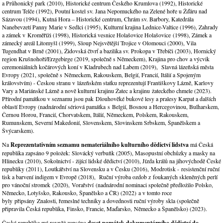
a Průhonický park (2010), Historické centrum Českého Krumlova (1992), Historické
centrum Telče (1992), Poutní kostel sv. Jana Nepomuckého na Zelené hoře u Žďáru nad
Sázavou (1994), Kutná Hora – Historické centrum, Chrám sv. Barbory, Katedrála
Nanebevzetí Panny Marie v Sedlci (1995), Kulturní krajina Lednice-Valtice (1996), Zahrady
a zámek v Kroměříži (1998), Historická vesnice Holašovice Holašovice (1998), Zámek a
zámecký areál Litomyšl (1999), Sloup Nejsvětější Trojice v Olomouci (2000), Vila
Tugendhat v Brně (2001), Židovská čtvrť a bazilika sv. Prokopa v Třebíči (2003), Hornický
region Krušnohoří/Erzgebirge (2019, společně s Německem), Krajina pro chov a výcvik
ceremoniálních kočárových koní v Kladrubech nad Labem (2019), Slavná lázeňská města
Evropy (2021, společně s Německem, Rakouskem, Belgií, Francií, Itálií a Spojeným
královstvím) - Českou stranu v lázeňském statku reprezentují Františkovy Lázně, Karlovy
Vary a Mariánské Lázně a nově kulturní krajinu Žatec a krajinu žateckého chmele (2023).
Přírodní památkou v seznamu jsou pak Dlouhověké bukové lesy a pralesy Karpat a dalších
oblastí Evropy (nadnárodní sériová památka s Belgií, Bosnou a Hercegovinou, Bulharskem,
Černou Horou, Francií, Chorvatskem, Itálií, Německem, Polskem, Rakouskem,
Rumunskem, Severní Makedonií, Slovenskem, Slovinskem Srbskem, Španělskem a
Švýcarskem).
Na
Reprezentativním seznamu nemateriálního kulturního dědictví lidstva
má Česká
republika zapsáno 9 položek: Slovácký verbuňk (2005), Masopustní obchůzky a masky na
Hlinecku (2010), Sokolnictví - žijící lidské dědictví (2010), Jízda králů na jihovýchodě České
republiky (2011), Loutkářství na Slovensku a v Česku (2016), Modrotisk - resistenční ruční
tisk a barvení indigem v Evropě (2018), Ruční výroba ozdob z foukaných skleněných perlí
pro vánoční stromek (2020), Vorařství (nadnárodní nominaci společně předložilo Polsko,
Německo, Lotyšsko, Rakousko, Španělsko a ČR) (2022) a v tomto roce
byly připsány Znalosti, řemeslné techniky a dovednosti ruční výroby skla (společně
připravila Česká republika, Finsko, Francie, Maďarsko, Německo a Španělsko) (2023).
Česká republika má rovněž zapsáno
deset památek dokumentárního dědictví do