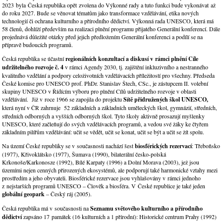
2023 byla Česká republika opět zvolena do Výkonné rady a tuto funkci bude vykonávat až
do roku 2027. Bude se věnovat tématům jako transformace vzdělávání, etika nových
technologií či ochrana kulturního a přírodního dědictví. Výkonná rada UNESCO, která má
58 členů, dohlíží především na realizaci plnění programu přijatého Generální konferencí. Dále
projednává důležité otázky před jejich předložením Generální konferenci a podílí se na
přípravě budoucích programů.
Česká republika se účastní
regionálních konzultací a diskusí v rámci plnění Cíle
udržitelného rozvoje č. 4
v rámci Agendy 2030, tj. zajištění inkluzivního a nestranného
kvalitního vzdělání a podpory celoživotních vzdělávacích příležitostí pro všechny. Předseda
České komise pro UNESCO prof. PhDr. Stanislav Štech, CSc., je zástupcem II. volební
skupiny UNESCO v Řídícím výboru pro plnění Cílů udržitelného rozvoje v oblasti
vzdělávání. Již v roce 1966 se zapojila do projektu
Sítě přidružených škol UNESCO,
která nyní v ČR zahrnuje
52 základních a základních uměleckých škol, gymnázií, středních,
středních odborných a vyšších odborných škol. Tyto školy aktivně prosazují myšlenky
UNESCO, které začleňují do svých vzdělávacích programů, a vedou své žáky ke čtyřem
základním pilířům vzdělávání: učit se vědět, učit se konat, učit se být a učit se žít spolu.
Na území České republiky se v současnosti nachází šest
biosférických rezervací
: Třeboňsko
(1977), Křivoklátsko (1977), Šumava (1990), bilaterální česko-polská
Krkonoše/Karkonosze (1992), Bílé Karpaty (1996) a Dolní Morava (2003), jež jsou
územími nejen cenných přirozených ekosystémů, ale podporují také harmonické vztahy mezi
prostředím a jeho obyvateli. Biosférické rezervace jsou vyhlašovány v rámci jednoho
z nejstarších programů UNESCO – Člověk a biosféra. V České republice je také jeden
globální geopark
– Český ráj (2005).
Česká republika má v současnosti na
Seznamu světového kulturního a přírodního
dědictví
zapsáno 17 památek (16 kulturních a 1 přírodní): Historické centrum Prahy (1992)