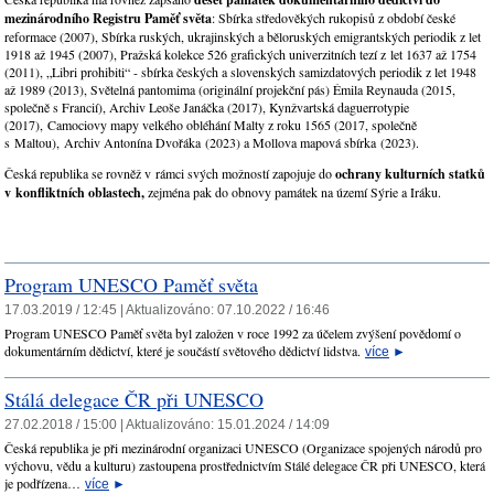
mezinárodního Registru Paměť světa
: Sbírka středověkých rukopisů z období české
reformace (2007), Sbírka ruských, ukrajinských a běloruských emigrantských periodik z let
1918 až 1945 (2007), Pražská kolekce 526 grafických univerzitních tezí z let 1637 až 1754
(2011), „Libri prohibiti“ - sbírka českých a slovenských samizdatových periodik z let 1948
až 1989 (2013), Světelná pantomima (originální projekční pás) Émila Reynauda (2015,
společně s Francií), Archiv Leoše Janáčka (2017), Kynžvartská daguerrotypie
(2017), Camociovy mapy velkého obléhání Malty z roku 1565 (2017, společně
s Maltou), Archiv Antonína Dvořáka (2023) a Mollova mapová sbírka (2023).
Česká republika se rovněž v rámci svých možností zapojuje do
ochrany kulturních statků
v konfliktních oblastech,
zejména pak do obnovy památek na území Sýrie a Iráku.
Program UNESCO Paměť světa
17.03.2019 / 12:45 |
Aktualizováno:
07.10.2022 / 16:46
Program UNESCO Paměť světa byl založen v roce 1992 za účelem zvýšení povědomí o
dokumentárním dědictví, které je součástí světového dědictví lidstva.
více
►
Stálá delegace ČR při UNESCO
27.02.2018 / 15:00 |
Aktualizováno:
15.01.2024 / 14:09
Česká republika je při mezinárodní organizaci UNESCO (Organizace spojených národů pro
výchovu, vědu a kulturu) zastoupena prostřednictvím Stálé delegace ČR při UNESCO, která
je podřízena…
více
►