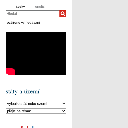
česky
english
Hledat
rozšířené vyhledávání
státy a území