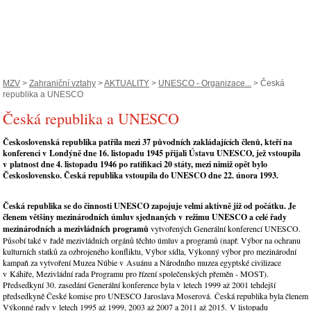
MZV
>
Zahraniční vztahy
>
AKTUALITY
>
UNESCO - Organizace...
> Česká
republika a UNESCO
Česká republika a UNESCO
Československá republika patřila mezi 37 původních zakládajících členů
, kteří na
konferenci v Londýně dne 16. listopadu 1945 přijali
Ústavu UNESCO
, jež vstoupila
v platnost dne 4. listopadu 1946 po ratifikaci 20 státy, mezi nimiž opět bylo
Československo.
Česká republika vstoupila do UNESCO dne 22. února 1993
.
Česká republika se do činnosti UNESCO zapojuje velmi aktivně již od počátku. Je
členem většiny mezinárodních úmluv sjednaných v režimu UNESCO a celé řady
mezinárodních a mezivládních programů
vytvořených Generální konferencí UNESCO.
Působí také v řadě mezivládních orgánů těchto úmluv a programů (např. Výbor na ochranu
kulturních statků za ozbrojeného konfliktu, Výbor sídla, Výkonný výbor pro mezinárodní
kampaň za vytvoření Muzea Núbie v Asuánu a Národního muzea egyptské civilizace
v Káhiře, Mezivládní rada Programu pro řízení společenských přeměn - MOST).
Předsedkyní 30. zasedání Generální konference byla v letech 1999 až 2001 tehdejší
předsedkyně České komise pro UNESCO Jaroslava Moserová. Česká republika byla členem
Výkonné rady v letech 1995 až 1999, 2003 až 2007 a 2011 až 2015. V listopadu