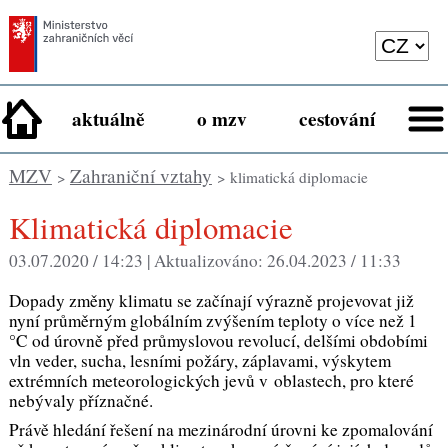
aktuálně
o mzv
cestování
MZV
Zahraniční vztahy
>
> klimatická diplomacie
klimatická diplomacie
03.07.2020 / 14:23 |
Aktualizováno:
26.04.2023 / 11:33
Dopady změny klimatu se začínají výrazně projevovat již
nyní průměrným globálním zvýšením teploty o více než 1
°C od úrovně před průmyslovou revolucí, delšími obdobími
vln veder, sucha, lesními požáry, záplavami, výskytem
extrémních meteorologických jevů v oblastech, pro které
nebývaly příznačné.
Právě hledání řešení na mezinárodní úrovni ke zpomalování