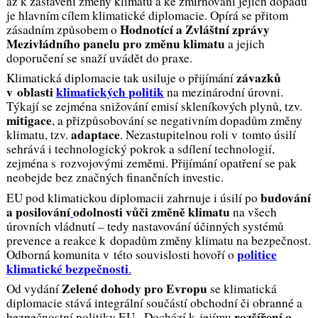
až k zastavení změny klimatu a ke zmírňování jejích dopadů
je hlavním cílem klimatické diplomacie. Opírá se přitom
Hodnotící a Zvláštní zprávy
zásadním způsobem o
Mezivládního panelu pro změnu klimatu
a jejich
doporučení se snaží uvádět do praxe.
závazků
Klimatická diplomacie tak usiluje o přijímání
v oblasti
klimatických politik
na mezinárodní úrovni.
Týkají se zejména snižování emisí skleníkových plynů, tzv.
mitigace
, a přizpůsobování se negativním dopadům změny
adaptace
klimatu, tzv.
. Nezastupitelnou roli v tomto úsilí
sehrává i technologický pokrok a sdílení technologií,
zejména s rozvojovými zeměmi. Přijímání opatření se pak
neobejde bez značných finančních investic.
budování
EU pod klimatickou diplomacii zahrnuje i úsilí po
a posilování
odolnosti vůči změně klimatu
na všech
úrovních vládnutí – tedy nastavování účinných systémů
prevence a reakce k dopadům změny klimatu na bezpečnost.
politice
Odborná komunita v této souvislosti hovoří o
klimatické bezpečnosti
.
Zelené dohody pro Evropu
Od vydání
se klimatická
diplomacie stává integrální součástí obchodní či obranné a
rozšíření o
bezpečnostní politiky EU. Dochází k jejímu