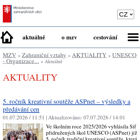
aktuálně
o mzv
cestování
MZV
Zahraniční vztahy
AKTUALITY
UNESCO
>
>
>
- Organizace...
> Aktuálně
AKTUALITY
5. ročník kreativní soutěže ASPnet – výsledky a
předávání cen
01.07.2026 / 11:51 |
Aktualizováno:
07.07.2026 / 14:01
Ve školním roce 2025/2026 vyhlásila Síť
přidružených škol UNESCO (ASPnet) již
5. ročník tradiční kreativní soutěže, která