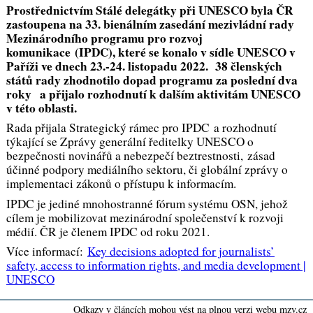
Prostřednictvím Stálé delegátky při UNESCO byla ČR
zastoupena na 33. bienálním zasedání mezivládní rady
Mezinárodního programu pro rozvoj
komunikace (IPDC), které se konalo v sídle UNESCO v
Paříži ve dnech 23.-24. listopadu 2022. 38 členských
států rady zhodnotilo dopad programu za poslední dva
roky a přijalo rozhodnutí k dalším aktivitám UNESCO
v této oblasti.
Rada přijala Strategický rámec pro IPDC a rozhodnutí
týkající se Zprávy generální ředitelky UNESCO o
bezpečnosti novinářů a nebezpečí beztrestnosti, zásad
účinné podpory mediálního sektoru, či globální zprávy o
implementaci zákonů o přístupu k informacím.
IPDC je jediné mnohostranné fórum systému OSN, jehož
cílem je mobilizovat mezinárodní společenství k rozvoji
médií. ČR je členem IPDC od roku 2021.
Více informací:
Key decisions adopted for journalists’
safety, access to information rights, and media development |
UNESCO
Odkazy v článcích mohou vést na plnou verzi webu mzv.cz