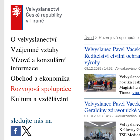
O velvyslanectví
Úvod
> Rozvojová spolupráce
Vzájemné vztahy
Velvyslanec Pavel Vacek
Ředitelství civilní ochr
Vízové a konzulární
výroby
informace
09.12.2025 / 14:52 |
Aktualizováno:
0
Obchod a ekonomika
Velvyslanec
nosítka čes
Rozvojová spolupráce
Magistrátu 
Tirana.
víc
Kultura a vzdělávání
Velvyslanec Pavel Vacek
Geraldiny zdravotnické 
01.10.2025 / 14:35 |
Aktualizováno:
1
sledujte nás na
Velvyslanec
Královny Ge
TSE Medica