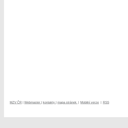
MZV ČR
|
Webmaster
|
kontakty
|
mapa stránek
|
Mobilní verze
|
RSS