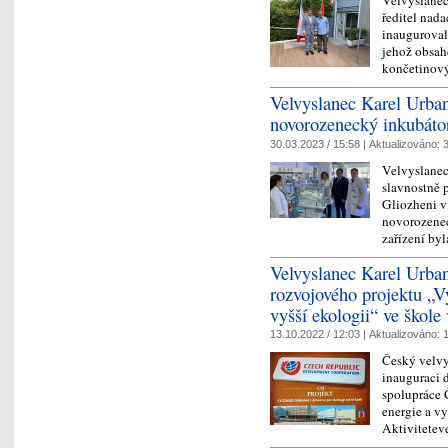
ředitel nada
inauguroval
jehož obsah
končetinov
Velvyslanec Karel Urban
novorozenecký inkubáto
30.03.2023 / 15:58 |
Aktualizováno:
3
Velvyslanec
slavnostně 
Gliozheni v
novorozenec
zařízení b
Velvyslanec Karel Urban
rozvojového projektu „V
vyšší ekologii“ ve škole
13.10.2022 / 12:03 |
Aktualizováno:
1
Český velvy
inauguraci 
spolupráce 
energie a v
Aktivitete