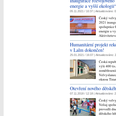
Inaugurace rozvojového
energie a vyšší ekologii
05.11.2021 / 10:37 |
Aktualizováno:
0
Český velvy
2021 inaugu
spolupráce 
energie a v
Aktivitete
Humanitární projekt reko
v Lalm dokončen!
25.01.2021 / 16:07 |
Aktualizováno:
2
Česká repub
výši 400 tis
zemětřesením
Velvyslanec
okresu Tir
Otevření nového dětskéh
07.11.2018 / 12:18 |
Aktualizováno:
2
Český velvy
Veliaj spolu
provedli dn
dětského hř