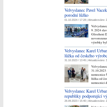
Velvyslanec Pavel Vacek
porodní lůžko
01.10.2024 / 17:28 |
Aktualizováno:
2
Velvyslanec
9. 2024 sla
Gliozheni D
novorozenec
výrobky by
Velvyslanec Karel Urba
lůžka od českého výrob
31.10.2023 / 13:45 |
Aktualizováno:
3
Velvyslanec
31.10.2023 s
nemocnice M
lůžka od če
nemocnici 
Velvyslanec Karel Urban
republiky podporující v
26.09.2023 / 15:40 |
Aktualizováno:
2
Velvyslanec