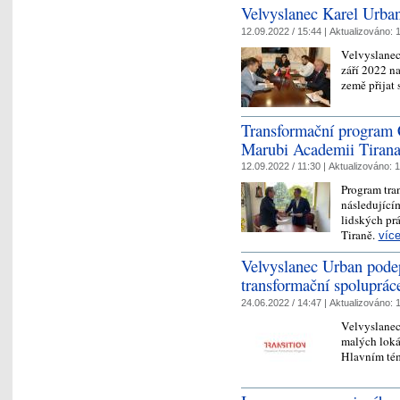
Velvyslanec Karel Urban
12.09.2022 / 15:44 |
Aktualizováno:
1
Velvyslanec
září 2022 n
země přijat
Transformační program
Marubi Academii Tiran
12.09.2022 / 11:30 |
Aktualizováno:
1
Program tra
následující
lidských pr
Tiraně.
víc
Velvyslanec Urban pode
transformační spoluprác
24.06.2022 / 14:47 |
Aktualizováno:
1
Velvyslanec
malých loká
Hlavním tém