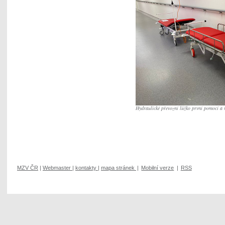
Hydraulické převozní lůžko první pomoci a v
MZV ČR
|
Webmaster
|
kontakty
|
mapa stránek
|
Mobilní verze
|
RSS