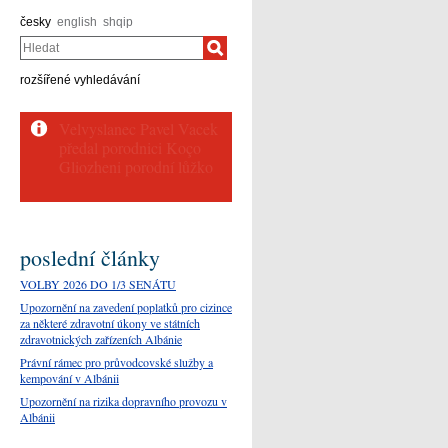
česky
english
shqip
Hledat
rozšířené vyhledávání
poslední články
VOLBY 2026 DO 1/3 SENÁTU
Upozornění na zavedení poplatků pro cizince
za některé zdravotní úkony ve státních
zdravotnických zařízeních Albánie
Právní rámec pro průvodcovské služby a
kempování v Albánii
Upozornění na rizika dopravního provozu v
Albánii