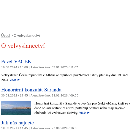
Úvod
> O velvyslanectví
O velvyslanectví
Pavel VACEK
16.08.2024 / 15:00 |
Aktualizováno:
03.01.2025 / 11:07
Velvyslanec České republiky v Albánské republice pověřovací listiny předány dne 19. září
2024
více
►
Honorární konzulát Saranda
30.03.2022 / 17:45 |
Aktualizováno:
23.01.2026 / 09:55
Honorární konzulát v Sarandě je otevřen pro české občany, kteří se v
dané oblasti ocitnou v nouzi, potřebují pomoci nebo mají zájem o
obchodní či vzdělávací aktivity.
více
►
Jak nás najdete
19.03.2021 / 14:45 |
Aktualizováno:
27.06.2024 / 16:36