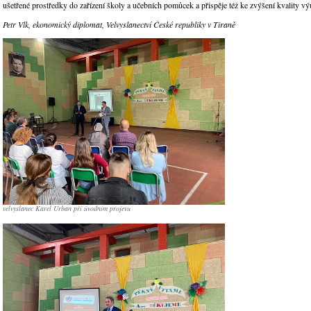
ušetřené prostředky do zařízení školy a učebních pomůcek a přispěje též ke zvýšení kvality vý
Petr Vlk, ekonomický diplomat, Velvyslanectví České republiky v Tiraně
velvyslanec Karel Urban při úvodním projevu