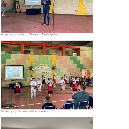
projev starosty oblasti Shkodra p. Bardh Spahia
kulturní program žáků školy k inauguraci