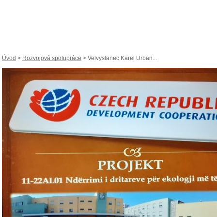
Úvod
>
Rozvojová spolupráce
> Velvyslanec Karel Urban...