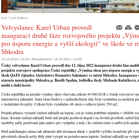
Foto: Czech Embassy
Velvyslanec Karel Urban provedl
inauguraci druhé fáze rozvojového projektu „Vý
pro úsporu energie a vyšší ekologii“ ve škole ve 
Shkodra
13.10.2022 / 12:03 |
Aktualizováno:
14.10.2022 / 14:06
Český velvyslanec Karel Urban provedl dne 12. října 2022 inauguraci druhé fáze malé
projektu rozvojové spolupráce České republiky „Výměna oken pro úsporu energie a vyš
škole QAFS (Qendra Aktiviteteve Formative Saleziane) ve městě Shkodra. Inaugurace se
starosta municipality Shkodra p. Bardh Spahia, ředitelka školy Michaela Kubíčková, z
médií a další hosté.
Česká republika na projekt výměny oken věnovala celkem 40 000 EUR z fondu rozvojové sp
ministerstva zahraničí. Stará okna budovy s jednoduchými skly byla vyměněna za moderní pl
s izolačními dvojskly. Celkem bylo vyměněno 48 oken o celkové ploše 250 m2.
Projekt přinese výrazné snížení nákladů na topení, což je velmi potřebné zejména v období so
krize. Kromě snížení nákladů bude mít projekt pozitivní dopad i na životní prostředí, neboť do
spotřeby nafty používané jako palivo pro vytápění, a tedy i ke snížení emisí z naftových spalin
Před nadcházející zimou tak albánské děti dostanou dárek v podobě vyššího komfortu při výuc
původních oknech nešly třídy plně vytopit na požadovanou teplotu. Snížení nákladů na vytáp