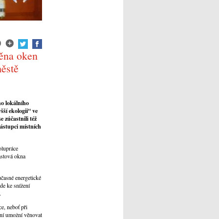
měna oken
městě
ho lokálního
ší ekologii“ ve
 zúčastnili též
ástupci místních
olupráce
astová okna
učasné energetické
jde ke snížení
.
e, neboť při
ění umožní věnovat