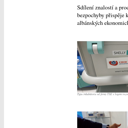
Sdílení znalostí a pr
bezpochyby přispěje k
albánských ekonomick
Typu inkubátoru od firmy TSE s logem rozv