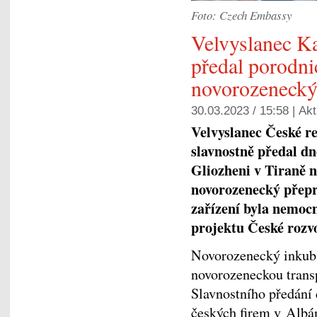
Foto: Czech Embassy
Velvyslanec K
předal porodni
novorozenecký
30.03.2023 / 15:58 |
Akt
Velvyslanec České r
slavnostně předal dn
Gliozheni v Tiraně n
novorozenecký přepr
zařízení byla nemoc
projektu České rozv
Novorozenecký inkubá
novorozeneckou trans
Slavnostního předání d
českých firem v Albán