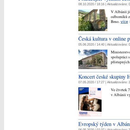
08.10.2020 / 18:16 |
Aktualizováno:
0
V Albánii ji
odborníků 
Brno.
více
Česká kultura v online p
05.06.2020 / 14:40 |
Aktualizováno:
0
Ministerstv
spolupráci 
přístupných 
Koncert české skupiny H
07.05.2020 / 17:27 |
Aktualizováno:
2
Ve čtvrtek 
v Albánii v
Evropský týden v Albán
06.05.2020 / 02:37 |
Aktualizováno:
2