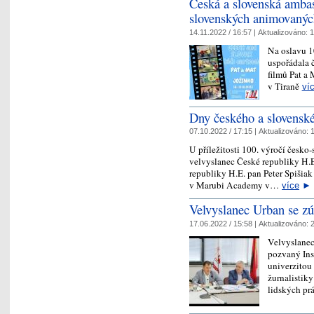
Česká a slovenská ambas
slovenských animovaných
14.11.2022 / 16:57 |
Aktualizováno:
1
Na oslavu 1
uspořádala 
filmů Pat a
v Tiraně
ví
Dny českého a slovenské
07.10.2022 / 17:15 |
Aktualizováno:
1
U příležitosti 100. výročí česko
velvyslanec České republiky H.E
republiky H.E. pan Peter Spišia
v Marubi Academy v…
více
►
Velvyslanec Urban se zú
17.06.2022 / 15:58 |
Aktualizováno:
2
Velvyslanec
pozvaný Ins
univerzitou 
žurnalistiky
lidských pr