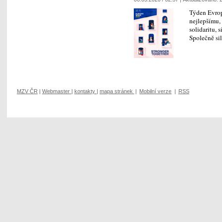
Týden Evrop
nejlepšímu, 
solidaritu, 
Společně sil
MZV ČR
|
Webmaster
|
kontakty
|
mapa stránek
|
Mobilní verze
|
RSS