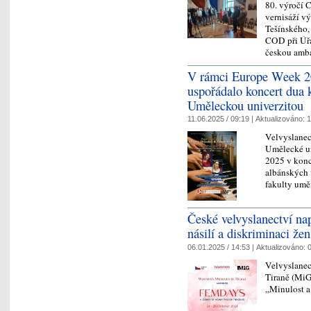
80. výročí 
vernisáží v
Tešínského,
COD při Úřa
českou amb
V rámci Europe Week 20
uspořádalo koncert dua k
Uměleckou univerzitou
11.06.2025 / 09:19 |
Aktualizováno:
1
Velvyslanec
Umělecké un
2025 v konc
albánských 
fakulty umě
České velvyslanectví na
násilí a diskriminaci žen
06.01.2025 / 14:53 |
Aktualizováno:
0
Velvyslanec
Tiraně (MiG)
„Minulost a