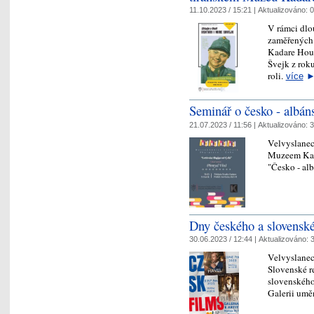
11.10.2023 / 15:21 |
Aktualizováno:
0
V rámci dlo
zaměřených 
Kadare Hous
Švejk z rok
roli.
více
Seminář o česko - albáns
21.07.2023 / 11:56 |
Aktualizováno:
3
Velvyslanec
Muzeem Kada
"Česko - alb
Dny českého a slovenské
30.06.2023 / 12:44 |
Aktualizováno:
3
Velvyslanec
Slovenské r
slovenského 
Galerii umě