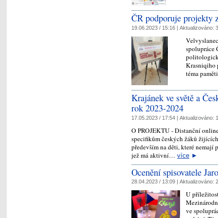
ČR podporuje projekty z
19.06.2023 / 15:16 |
Aktualizováno:
3
Velvyslanec
spolupráce Č
politologic
Krasniqiho 
téma pamě
Krajánek ve světě a Česk
rok 2023-2024
17.05.2023 / 17:54 |
Aktualizováno:
1
O PROJEKTU - Distanční online
specifikům českých žáků žijících
především na děti, které nemají p
jež má aktivní…
více
►
Ocenění spisovatele Jar
28.04.2023 / 13:09 |
Aktualizováno:
2
U příležitos
Mezinárodní
ve spoluprá