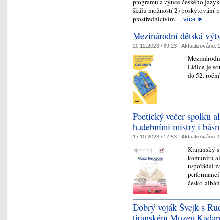
programu a výuce českého jazyka 
škálu možností 2) poskytování p
prostřednictvím…
více
►
Mezinárodní dětská výtv
20.12.2023 / 09:23 |
Aktualizováno:
2
Mezinárodní
Lidice je so
do 52. ročn
Poetický večer spolku al
hudebními mistry i básn
17.10.2023 / 17:53 |
Aktualizováno:
0
Krajanský s
komunitu al
uspořádal z
performancí
česko-albán
Dobrý voják Švejk s Ru
tiranském Muzeu Kadar