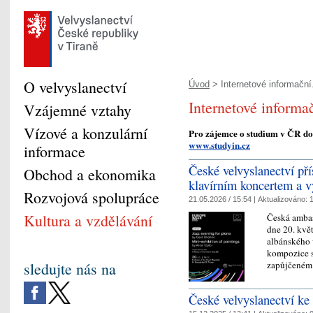
O velvyslanectví
Úvod
> Internetové informační.
Internetové informač
Vzájemné vztahy
Vízové a konzulární
Pro zájemce o studium v ČR d
www.studyin.cz
informace
České velvyslanectví p
Obchod a ekonomika
klavírním koncertem a v
Rozvojová spolupráce
21.05.2026 / 15:54 |
Aktualizováno:
1
Kultura a vzdělávání
Česká ambas
dne 20. kvě
albánského 
kompozice s
zapůjčeném 
sledujte nás na
České velvyslanectví ke