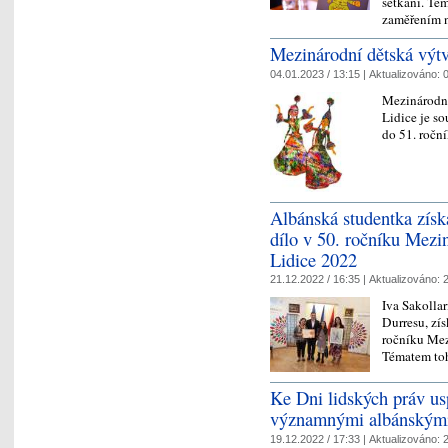
setkání. Tém
zaměřením 
Mezinárodní dětská výtv
04.01.2023 / 13:15 |
Aktualizováno:
0
Mezinárodní
Lidice je so
do 51. ročn
Albánská studentka získ
dílo v 50. ročníku Mezi
Lidice 2022
21.12.2022 / 16:35 |
Aktualizováno:
2
Iva Sakollar
Durresu, zís
ročníku Mez
Tématem to
Ke Dni lidských práv us
významnými albánským
19.12.2022 / 17:33 |
Aktualizováno:
2