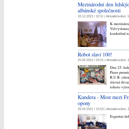
Mezinárodní den lidskýc
albánské společnosti
10.12.2021 / 10:11 |
Aktualizováno:
1
K mezinárod
Velvyslanec
konkrétně n
Robot slaví 100!
25.05.2021 / 03:01 |
Aktualizováno:
2
Dne 25. led
Praze premi
R.U.R. (zkra
slavná divad
tohoto výr
Kundera - Most mezi Fra
opony
25.03.2021 / 15:53 |
Aktualizováno:
2
Expertní de