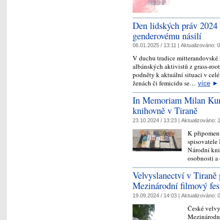
Den lidských práv 2024 
genderovému násilí
06.01.2025 / 13:11 |
Aktualizováno:
0
V duchu tradice mitterandovské 
albánských aktivistů z grass-root
podněty k aktuální situaci v cel
ženách či femicidu se…
více
►
In Memoriam Milan Kund
knihovně v Tiraně
23.10.2024 / 13:23 |
Aktualizováno:
2
K připomenu
spisovatele
Národní kni
osobnosti a
Velvyslanectví v Tiran
Mezinárodní filmový fest
19.09.2024 / 14:03 |
Aktualizováno:
0
České velvys
Mezinárodní