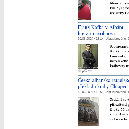
filmové akad
kde byl pro
režisérky G
Franz Kafka v Albánii –
literární osobnosti
19.06.2024 / 13:14 |
Aktualizováno:
2
K připomenu
Kafky, praž
komunity, b
rakouského 
knihovny 
Česko-albánsko-izraelsk
překladu knihy Chlapec
12.06.2024 / 10:54 |
Aktualizováno:
1
Setkání na 
příležitost
Bloku 66 dal
izraelských
židovského