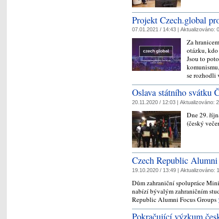
Projekt Czech.global pro
07.01.2021 / 14:43 |
Aktualizováno:
0
Za hranicemi
otázku, kdo
Jsou to pot
komunismu, a
se rozhodl
Oslava státního svátku 
20.11.2020 / 12:03 |
Aktualizováno:
2
Dne 29. říj
(český večer
Czech Republic Alumni
19.10.2020 / 13:49 |
Aktualizováno:
1
Dům zahraniční spolupráce Minis
nabízí bývalým zahraničním stu
Republic Alumni Focus Groups
Pokračující výzkum česk