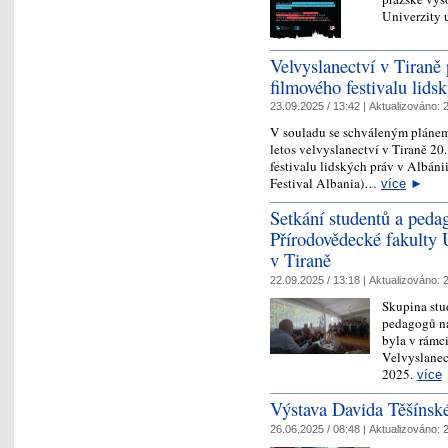
Univerzity
Velvyslanectví v Tiraně
filmového festivalu lid
23.09.2025 / 13:42 |
Aktualizováno:
2
V souladu se schváleným plánem
letos velvyslanectví v Tiraně 2
festivalu lidských práv v Albán
Festival Albania)…
více
►
Setkání studentů a ped
Přírodovědecké fakulty 
v Tiraně
22.09.2025 / 13:18 |
Aktualizováno:
2
Skupina stu
pedagogů na
byla v rámci
Velvyslanect
2025.
více
Výstava Davida Těšínsk
26.06.2025 / 08:48 |
Aktualizováno:
2