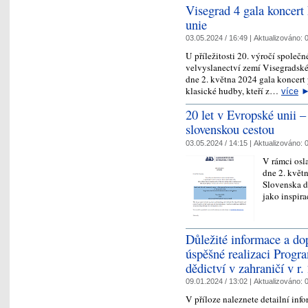
Visegrad 4 gala koncert
unie
03.05.2024 / 16:49 |
Aktualizováno:
0
U příležitosti 20. výročí spole
velvyslanectví zemí Visegradsk
dne 2. května 2024 gala koncert 
klasické hudby, kteří z…
více
20 let v Evropské unii –
slovenskou cestou
03.05.2024 / 14:15 |
Aktualizováno:
0
V rámci osla
dne 2. květ
Slovenska d
jako inspir
Důležité informace a do
úspěšné realizaci Progr
dědictví v zahraničí v r.
09.01.2024 / 13:02 |
Aktualizováno:
0
V příloze naleznete detailní in