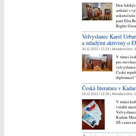
Den lidskýc
setkání s v
uskutečnilo
paní Elsa B
Rights Gro
Velvyslanec Karel Urban
a mladými aktivisty o 
30.11.2022 / 17:23 |
Aktualizováno:
3
V rámci čes
pro otevřeno
velvyslance
České repub
diplomacii“
Česká literatura v Kada
16.11.2022 / 12:39 |
Aktualizováno:
1
V rámci kul
vztahů mezi
Velvyslanec
Kadare Muze
ZŠ s názv