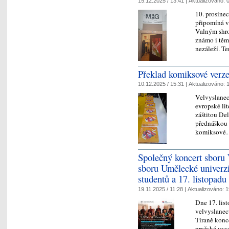
15.12.2025 / 13:41 |
Aktualizováno:
0
10. prosine
připomíná v
Valným shro
známo i těm,
nezáleží. 
Překlad komiksové verze
10.12.2025 / 15:31 |
Aktualizováno:
1
Velvyslanec
evropské lit
záštitou De
přednáškou 
komiksov
Společný koncert sboru
sboru Umělecké univerz
studentů a 17. listopadu
19.11.2025 / 11:28 |
Aktualizováno:
1
Dne 17. lis
velvyslanec
Tiraně konc
pražské vys