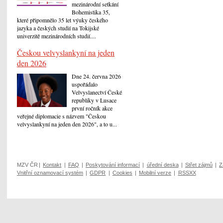
mezinárodní setkání
Bohemistika 35,
které připomnělo 35 let výuky českého
jazyka a českých studií na Tokijské
univerzitě mezinárodních studií....
Českou velvyslankyní na jeden
den 2026
Dne 24. června 2026
uspořádalo
Velvyslanectví České
republiky v Lusace
první ročník akce
veřejné diplomacie s názvem "Českou
velvyslankyní na jeden den 2026", a to u...
MZV ČR
|
Kontakt
|
FAQ
|
Poskytování informací
|
úřední deska
|
Střet zájmů
|
Z
Vnitřní oznamovací systém
|
GDPR
|
Cookies
|
Mobilní verze
|
RSSXX