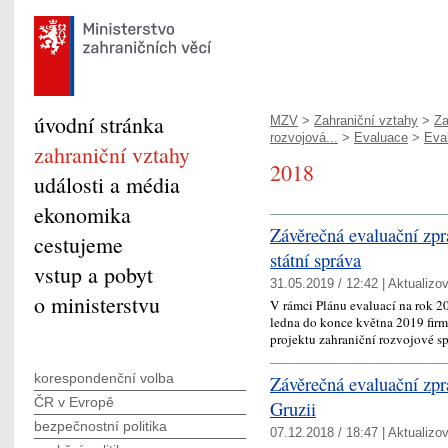
úvodní stránka
MZV
>
Zahraniční vztahy
>
Za
rozvojová...
>
Evaluace
>
Eva
zahraniční vztahy
2018
události a média
ekonomika
Závěrečná evaluační zpr
cestujeme
státní správa
vstup a pobyt
31.05.2019 / 12:42 |
Aktualizo
o ministerstvu
V rámci Plánu evaluací na rok 2
ledna do konce května 2019 fir
projektu zahraniční rozvojové 
korespondenční volba
Závěrečná evaluační zprá
ČR v Evropě
Gruzii
bezpečnostní politika
07.12.2018 / 18:47 |
Aktualizo