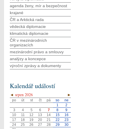
agenda ženy, mír a bezpečnost
krajané
ČR a Arktická rada
vědecká diplomacie
klimatická diplomacie
ČR v mezinárodních
organizacích
mezinárodní právo a smlouvy
analýzy a koncepce
výroční zprávy a dokumenty
Kalendář událostí
◄
srpen 2026
►
po
út
st
čt
pá
so
ne
1
2
3
4
5
6
7
8
9
10
11
12
13
14
15
16
17
18
19
20
21
22
23
24
25
26
27
28
29
30