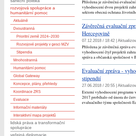
sankční politika
Přiložena je závěrečná evaluač
vyhodnocení dvou projektů zahr
rozvojová spolupráce a
sektoru obecná ochrana životníh
humanitární pomoc
Aktuálně
Závěrečná evaluační zprá
Dvoustranná
Hercegovině
Prioritní země 2024–2030
07.12.2018 / 18:42 |
Aktualizo
Rozvojové projekty v gesci MZV
Přiložena je závěrečná zpráva e
vyhodnocení čtyř projektů zahran
Stipendia
správa a občanská společnost 
Mnohostranná
Humanitární pomoc
Evaluační zpráva - vyh
Global Gateway
stipendií
Koncepce, plány, přehledy
27.06.2018 / 20:55 |
Aktualizo
Externí vyhodnocení programu vl
Koordinace ZRS
2017 probíhalo od února do červ
Evaluace
evaluačního týmu společnosti Edr
Informační materiály
Interaktivní mapa projektů
lidská práva a transformační
spolupráce
veřejná diplomacie