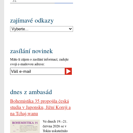
31
zajímavé odkazy
zasílání novinek
Máte-li zájem o zasílání informací, zadejte
svoji e-mailovou adresu:
dnes z ambasád
Bohemistika 35 propojila česká
studia v Japonsku, Jižní Koreji a
na Tchaj-wanu
Ve dnech 19.–21.
června 2026 se v
Tokiu uskutečnilo