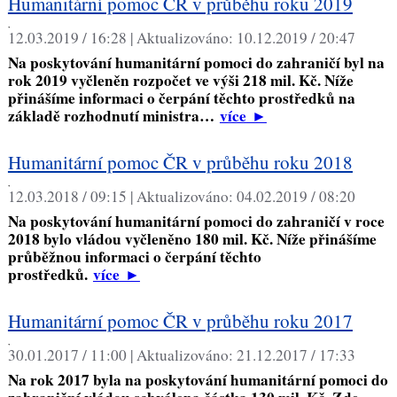
Humanitární pomoc ČR v průběhu roku 2019
,
12.03.2019 / 16:28 |
Aktualizováno:
10.12.2019 / 20:47
Na poskytování humanitární pomoci do zahraničí byl na
rok 2019 vyčleněn rozpočet ve výši 218 mil. Kč. Níže
přinášíme informaci o čerpání těchto prostředků na
základě rozhodnutí ministra…
více
►
Humanitární pomoc ČR v průběhu roku 2018
,
12.03.2018 / 09:15 |
Aktualizováno:
04.02.2019 / 08:20
Na poskytování humanitární pomoci do zahraničí v roce
2018 bylo vládou vyčleněno 180 mil. Kč. Níže přinášíme
průběžnou informaci o čerpání těchto
prostředků.
více
►
Humanitární pomoc ČR v průběhu roku 2017
,
30.01.2017 / 11:00 |
Aktualizováno:
21.12.2017 / 17:33
Na rok 2017 byla na poskytování humanitární pomoci do