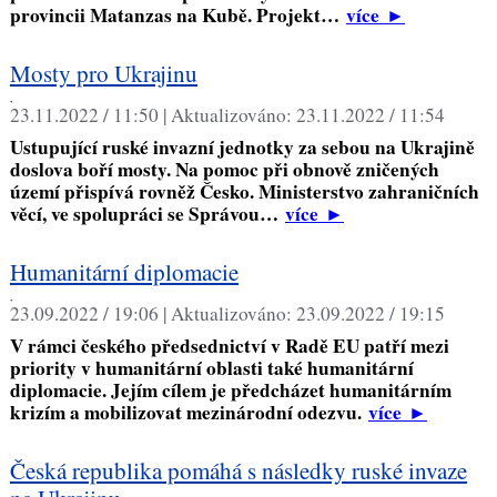
provincii Matanzas na Kubě. Projekt…
více
►
Mosty pro Ukrajinu
,
23.11.2022 / 11:50 |
Aktualizováno:
23.11.2022 / 11:54
Ustupující ruské invazní jednotky za sebou na Ukrajině
doslova boří mosty. Na pomoc při obnově zničených
území přispívá rovněž Česko. Ministerstvo zahraničních
věcí, ve spolupráci se Správou…
více
►
Humanitární diplomacie
,
23.09.2022 / 19:06 |
Aktualizováno:
23.09.2022 / 19:15
V rámci českého předsednictví v Radě EU patří mezi
priority v humanitární oblasti také humanitární
diplomacie. Jejím cílem je předcházet humanitárním
krizím a mobilizovat mezinárodní odezvu.
více
►
Česká republika pomáhá s následky ruské invaze