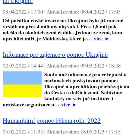
na Ukrajinu
,
08.04.2022 / 17:00 |
Aktualizováno:
08.04.2022 / 17:03
Od počátku ruské invaze na Ukrajinu bylo již nuceně
vysídleno přes 4 miliony obyvatel. Přes 1,8 mil pak
odešlo do okolních zemí či dále. Jednou ze zemí, kam
uprchlíci míří, je Moldavsko, které je…
více
►
Informace pro zájemce o pomoc Ukrajině
,
02.03.2022 / 14:44 |
Aktualizováno:
09.03.2022 / 18:58
Souhrnné informace pro veřejnost o
možnostech poskytování pomoci
Ukrajině a uprchlíkům přicházejícím
do Česka a dalších zemí. Nabízíme
kontakty na veřejné instituce i
neziskové organizace a…
více
►
Humanitární pomoc během roku 2022
,
05.02.2022 / 11:35 |
Aktualizováno:
18.05.2023 / 17:13