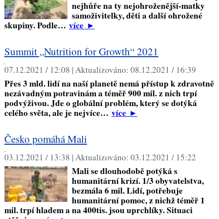
nejhůře na ty nejohroženější-matky
samoživitelky, děti a další ohrožené
skupiny. Podle…
více
►
Summit „Nutrition for Growth“ 2021
,
07.12.2021 / 12:08 |
Aktualizováno:
08.12.2021 / 16:39
Přes 3 mld. lidí na naší planetě nemá přístup k zdravotně
nezávadným potravinám a téměř 900 mil. z nich trpí
podvýživou. Jde o globální problém, který se dotýká
celého světa, ale je nejvíce…
více
►
Česko pomáhá Mali
,
03.12.2021 / 13:38 |
Aktualizováno:
03.12.2021 / 15:22
Mali se dlouhodobě potýká s
humanitární krizí. 1/3 obyvatelstva,
bezmála 6 mil. Lidí, potřebuje
humanitární pomoc, z nichž téměř 1
mil. trpí hladem a na 400tis. jsou uprchlíky. Situaci