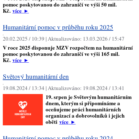
pomoc poskytovanou do zahraničí ve výši 50 mil.
Kč.
více
►
Humanitární pomoc v průběhu roku 2025
,
20.02.2025 / 10:39 |
Aktualizováno:
13.03.2026 / 15:47
V roce 2025 disponuje MZV rozpočtem na humanitární
pomoc poskytovanou do zahraničí ve výši 165 mil.
Kč.
více
►
Světový humanitární den
,
19.08.2024 / 13:34 |
Aktualizováno:
19.08.2024 / 13:41
19. srpen je Světovým humanitárním
dnem, kterým si připomínáme a
oceňujeme práci humanitárních
organizací a dobrovolníků i jejich
oběti
více
►
Humanitární pomoc v průběhu roku 2024