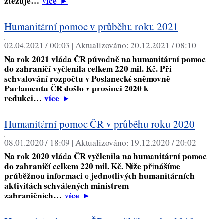
ztěžuje…
více
►
Humanitární pomoc v průběhu roku 2021
,
02.04.2021 / 00:03 |
Aktualizováno:
20.12.2021 / 08:10
Na rok 2021 vláda ČR původně na humanitární pomoc
do zahraničí vyčlenila celkem 220 mil. Kč. Při
schvalování rozpočtu v Poslanecké sněmovně
Parlamentu ČR došlo v prosinci 2020 k
redukci…
více
►
Humanitární pomoc ČR v průběhu roku 2020
,
08.01.2020 / 18:09 |
Aktualizováno:
19.12.2020 / 20:02
Na rok 2020 vláda ČR vyčlenila na humanitární pomoc
do zahraničí celkem 220 mil. Kč. Níže přinášíme
průběžnou informaci o jednotlivých humanitárních
aktivitách schválených ministrem
zahraničních…
více
►