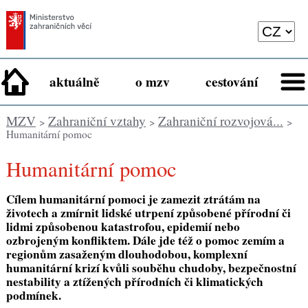
aktuálně
o mzv
cestování
MZV
Zahraniční vztahy
Zahraniční rozvojová...
>
>
>
Humanitární pomoc
Humanitární pomoc
Cílem humanitární pomoci je zamezit ztrátám na
životech a zmírnit lidské utrpení způsobené přírodní či
lidmi způsobenou katastrofou, epidemií nebo
ozbrojeným konfliktem. Dále jde též o pomoc zemím a
regionům zasaženým dlouhodobou, komplexní
humanitární krizí kvůli souběhu chudoby, bezpečnostní
nestability a ztížených přírodních či klimatických
podmínek.