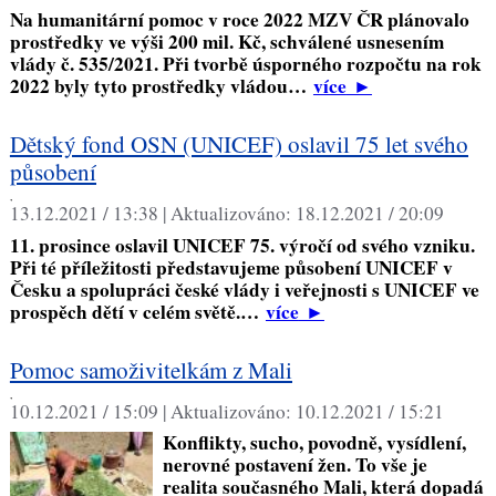
Na humanitární pomoc v roce 2022 MZV ČR plánovalo
prostředky ve výši 200 mil. Kč, schválené usnesením
vlády č. 535/2021. Při tvorbě úsporného rozpočtu na rok
2022 byly tyto prostředky vládou…
více
►
Dětský fond OSN (UNICEF) oslavil 75 let svého
působení
,
13.12.2021 / 13:38 |
Aktualizováno:
18.12.2021 / 20:09
11. prosince oslavil UNICEF 75. výročí od svého vzniku.
Při té příležitosti představujeme působení UNICEF v
Česku a spolupráci české vlády i veřejnosti s UNICEF ve
prospěch dětí v celém světě.…
více
►
Pomoc samoživitelkám z Mali
,
10.12.2021 / 15:09 |
Aktualizováno:
10.12.2021 / 15:21
Konflikty, sucho, povodně, vysídlení,
nerovné postavení žen. To vše je
realita současného Mali, která dopadá