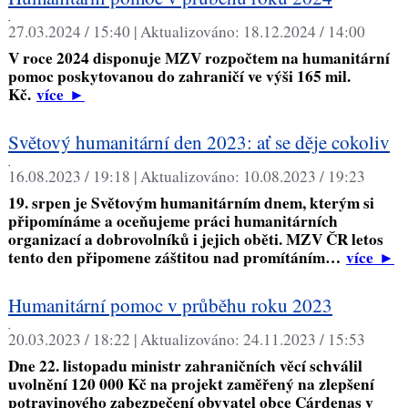
,
27.03.2024 / 15:40 |
Aktualizováno:
18.12.2024 / 14:00
V roce 2024 disponuje MZV rozpočtem na humanitární
pomoc poskytovanou do zahraničí ve výši 165 mil.
Kč.
více
►
Světový humanitární den 2023: ať se děje cokoliv
,
16.08.2023 / 19:18 |
Aktualizováno:
10.08.2023 / 19:23
19. srpen je Světovým humanitárním dnem, kterým si
připomínáme a oceňujeme práci humanitárních
organizací a dobrovolníků i jejich oběti. MZV ČR letos
tento den připomene záštitou nad promítáním…
více
►
Humanitární pomoc v průběhu roku 2023
,
20.03.2023 / 18:22 |
Aktualizováno:
24.11.2023 / 15:53
Dne 22. listopadu ministr zahraničních věcí schválil
uvolnění 120 000 Kč na projekt zaměřený na zlepšení
potravinového zabezpečení obyvatel obce Cárdenas v