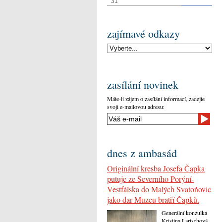
31
zajímavé odkazy
zasílání novinek
Máte-li zájem o zasílání informací, zadejte
svoji e-mailovou adresu:
dnes z ambasád
Originální kresba Josefa Čapka
putuje ze Severního Porýní-
Vestfálska do Malých Svatoňovic
jako dar Muzeu bratří Čapků.
Generální konzulka
Kristina Larischová