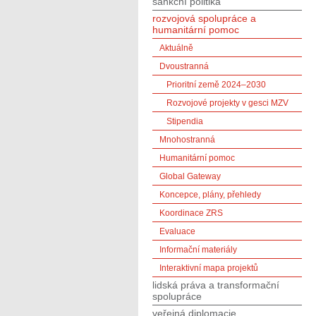
sankční politika
rozvojová spolupráce a
humanitární pomoc
Aktuálně
Dvoustranná
Prioritní země 2024–2030
Rozvojové projekty v gesci MZV
Stipendia
Mnohostranná
Humanitární pomoc
Global Gateway
Koncepce, plány, přehledy
Koordinace ZRS
Evaluace
Informační materiály
Interaktivní mapa projektů
lidská práva a transformační
spolupráce
veřejná diplomacie