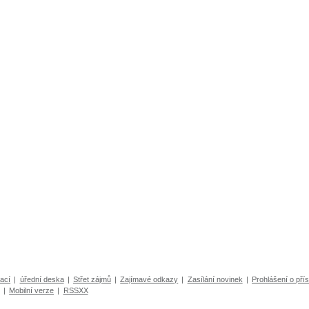
ací
|
úřední deska
|
Střet zájmů
|
Zajímavé odkazy
|
Zasílání novinek
|
Prohlášení o přís
|
Mobilní verze
|
RSSXX