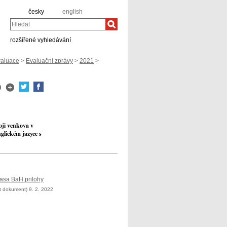
česky
english
Hledat
rozšířené vyhledávání
aluace
>
Evaluační zprávy
>
2021
>
oji venkova v
glickém jazyce s
asa BaH prilohy
t dokument) 9. 2. 2022