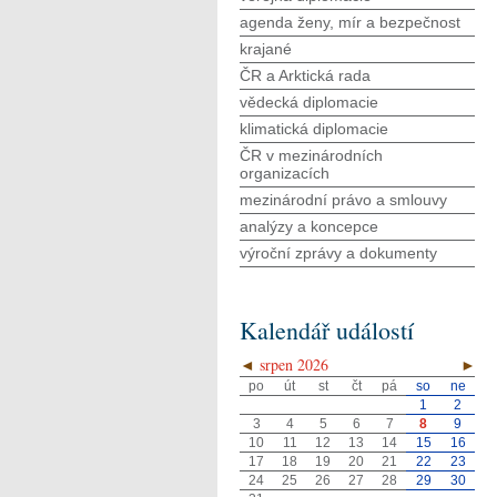
agenda ženy, mír a bezpečnost
krajané
ČR a Arktická rada
vědecká diplomacie
klimatická diplomacie
ČR v mezinárodních
organizacích
mezinárodní právo a smlouvy
analýzy a koncepce
výroční zprávy a dokumenty
Kalendář událostí
◄
srpen 2026
►
po
út
st
čt
pá
so
ne
1
2
3
4
5
6
7
8
9
10
11
12
13
14
15
16
17
18
19
20
21
22
23
24
25
26
27
28
29
30