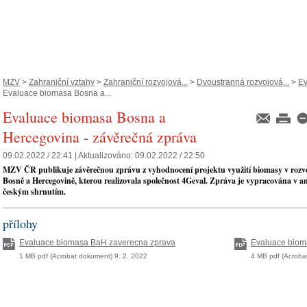
MZV
>
Zahraniční vztahy
>
Zahraniční rozvojová...
>
Dvoustranná rozvojová...
>
Ev
Evaluace biomasa Bosna a...
Evaluace biomasa Bosna a
Hercegovina - závěrečná zpráva
09.02.2022 / 22:41 |
Aktualizováno:
09.02.2022 / 22:50
MZV ČR publikuje závěrečnou zprávu z vyhodnocení projektu využití biomasy v rozv
Bosně a Hercegovině, kterou realizovala společnost 4Geval. Zpráva je vypracována v an
českým shrnutím.
přílohy
Evaluace biomasa BaH zaverecna zprava
Evaluace biom
1 MB pdf (Acrobat dokument) 9. 2. 2022
4 MB pdf (Acroba