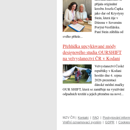
přijala originální
kresbu Josefa Čapka
jako dar od Krystyny
Stein, která žije v
Dürenu v Severním
Porýní-Vestfálsku.
Paní Stein zdědila od
svého přítele...
Přehlídka upcyklované módy
designového studia OURSHIFT
na velvyslanectví ČR v Kodani
Velvyslanectví České
republiky v Kodani
hostilo dne 4. srpna
2026 prezentaci
dánské módní značky
OUR SHIFT, která se zaměřuje na využívání
odpadních textilií a jejich přeměnu na nové...
MZV ČR
|
Kontakt
|
FAQ
|
Poskytování inform
Vnitřní oznamovací systém
|
GDPR
|
Cookies