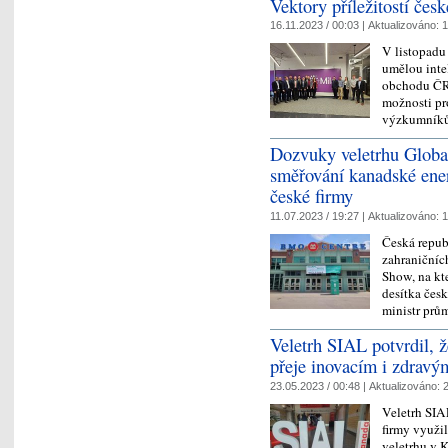
Vektory příležitostí čes
16.11.2023 / 00:03 |
Aktualizováno:
1
V listopadu
umělou inte
obchodu ČR,
možnosti pro
výzkumníků
Dozvuky veletrhu Globa
směřování kanadské energ
české firmy
11.07.2023 / 19:27 |
Aktualizováno:
1
Česká repub
zahraničníc
Show, na kt
desítka čes
ministr pr
Veletrh SIAL potvrdil, 
přeje inovacím i zdrav
23.05.2023 / 00:48 |
Aktualizováno:
2
Veletrh SIAL
firmy využil
veletrhu v 