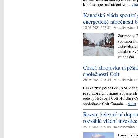
které se opět uskuteční ve…
víc
Kanadská vláda spouští 
energetické náročnosti 
13.06.2021 / 07:31 |
Aktualizováno:
1
Zatímco v E
spotřeba a h
a stavebnict
začala rozví
studeným
Česká zbrojovka úspěšně
společnosti Colt
25.05.2021 / 23:34 |
Aktualizováno:
2
Česká zbrojovka Group SE oznám
regulatorních orgánů Spojených 
celé společnosti Colt Holding Co
společnost Colt Canada…
více
Rozvoj železniční dopr
rozsáhlé vládní investice
25.05.2021 / 09:09 |
Aktualizováno:
2
I přes doča