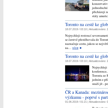
konzervativ
jednoduché. 
přicházejí z
státy ameri
Toronto na cestě ke glo
18.07.2019 / 03:10 |
Aktualizováno:
2
Nejrychleji rostoucí severoameri
se čerstvě přestěhovala do Toron
naznačuje cestu, jakou se největš
na…
více
►
Toronto na cestě ke glo
18.07.2019 / 03:10 |
Aktualizováno:
2
Nejrychleji
konference, 
Toronta ze 
jedním z pří
snaží jít -
ČR a Kanada: mezinárod
výzkumu - poprvé s par
01.06.2019 / 01:21 |
Aktualizováno:
0