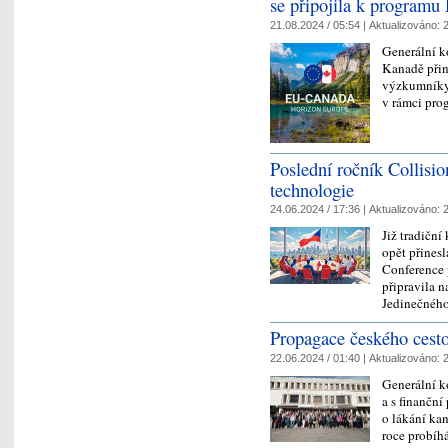
se připojila k programu
21.08.2024 / 05:54 |
Aktualizováno:
2
Generální k
Kanadě přiná
výzkumníky,
v rámci pro
Poslední ročník Collisio
technologie
24.06.2024 / 17:36 |
Aktualizováno:
2
Již tradičn
opět přinesl
Conference 
připravila 
Jedinečnéh
Propagace českého cest
22.06.2024 / 01:40 |
Aktualizováno:
2
Generální k
a s finanční
o lákání ka
roce probíh