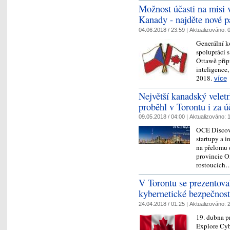
Možnost účasti na misi v
Kanady - najděte nové p
04.06.2018 / 23:59 |
Aktualizováno:
0
Generální k
spolupráci 
Ottawě přip
inteligence,
2018.
více
Největší kanadský velet
proběhl v Torontu i za ú
09.05.2018 / 04:00 |
Aktualizováno:
1
OCE Discove
startupy a i
na přelomu 
provincie On
rostoucíc
V Torontu se prezentoval
kybernetické bezpečnost
24.04.2018 / 01:25 |
Aktualizováno:
2
19. dubna p
Explore Cyb