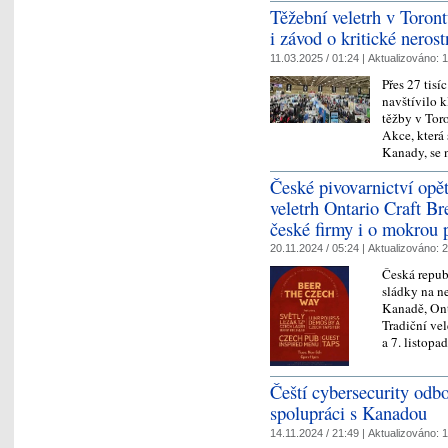
Těžební veletrh v Toront
i závod o kritické neros
11.03.2025 / 01:24 |
Aktualizováno:
1
Přes 27 tisí
navštívilo k
těžby v Tor
Akce, která
Kanady, se
České pivovarnictví opě
veletrh Ontario Craft B
české firmy i o mokrou 
20.11.2024 / 05:24 |
Aktualizováno:
2
Česká repub
sládky na n
Kanadě, Ont
Tradiční ve
a 7. listop
Čeští cybersecurity odb
spolupráci s Kanadou
14.11.2024 / 21:49 |
Aktualizováno:
1