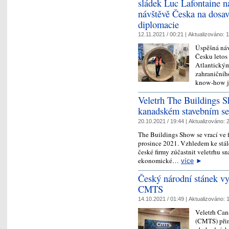
sládek Luc Lafontaine n
návštěvě Česka na dosa
diplomacie
12.11.2021 / 00:21 |
Aktualizováno:
1
Úspěšná náv
Česku letos
Atlantickým
zahraničníh
know-how j
Veletrh The Buildings Sh
kanadském stavebním se
20.10.2021 / 19:44 |
Aktualizováno:
2
The Buildings Show se vrací ve f
prosince 2021. Vzhledem ke stá
české firmy zúčastnit veletrhu s
ekonomické…
více
►
Český národní stánek vy
CMTS
14.10.2021 / 01:49 |
Aktualizováno:
1
Veletrh Ca
(CMTS) přin