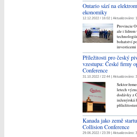
Ontario sází na elektrom
ekonomiky
12.12.2022 / 16:02 |
Aktualizováno:
1
Provincie O
ale i lídre
technologií
bohatství p
investicemi
Příležitosti pro český p
vzestupu: České firmy o
Conference
31.10.2022 / 22:44 |
Aktualizováno:
3
Sektor řeme
letech význa
dodávky z Č
inženýrská 
příležitost
Kanada jako země startu
Collision Conference
29.06.2022 / 23:39 |
Aktualizováno:
3