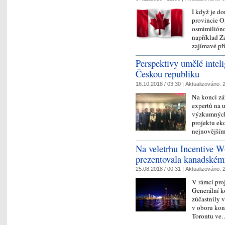
I když je 
provincie O
osmimiliónov
například Zá
zajímavé př
Perspektivy umělé inteli
Českou republiku
18.10.2018 / 03:30 |
Aktualizováno:
2
Na konci zá
expertů na u
výzkumných i
projektu ek
nejnovější
Na veletrhu Incentive W
prezentovala kanadském
25.08.2018 / 00:31 |
Aktualizováno:
2
V rámci pro
Generální k
zúčastnily 
v oboru kong
Torontu v