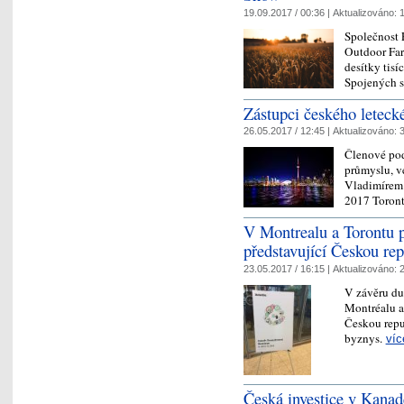
19.09.2017 / 00:36 |
Aktualizováno:
1
Společnost 
Outdoor Far
desítky tisí
Spojených s
Zástupci českého letecké
26.05.2017 / 12:45 |
Aktualizováno:
3
Členové pod
průmyslu, v
Vladimírem 
2017 Toront
V Montrealu a Torontu p
představující Českou re
23.05.2017 / 16:15 |
Aktualizováno:
2
V závěru du
Montréalu a
Českou repu
byznys.
víc
Česká investice v Kanadě