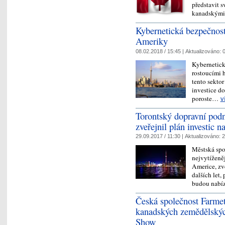
představit s
kanadskými 
Kybernetická bezpečnost
Ameriky
08.02.2018 / 15:45 |
Aktualizováno:
0
Kybernetick
rostoucími 
tento sektor
investice do
poroste…
v
Torontský dopravní podn
zveřejnil plán investic n
29.09.2017 / 11:30 |
Aktualizováno:
2
Městská spol
nejvytíženě
Americe, zv
dalších let,
budou nab
Česká společnost Farmet 
kanadských zemědělskýc
Show