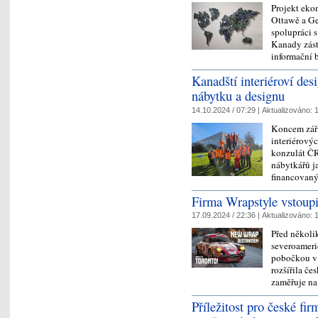
Projekt eko
Ottawě a Ge
spolupráci 
Kanady zást
informační
Kanadští interiéroví des
nábytku a designu
14.10.2024 / 07:29 |
Aktualizováno:
1
Koncem září
interiérovýc
konzulát ČR
nábytkářů j
financovan
Firma Wrapstyle vstoupi
17.09.2024 / 22:36 |
Aktualizováno:
1
Před několi
severoameri
pobočkou v
rozšířila če
zaměřuje 
Příležitost pro české f