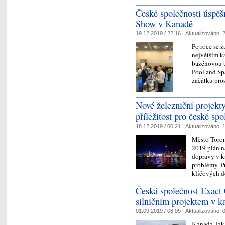
České společnosti úspěš
Show v Kanadě
19.12.2019 / 22:16 |
Aktualizováno:
2
Po roce se z
největším k
bazénovou t
Pool and Sp
začátku pr
Nové železniční projekt
příležitost pro české spo
18.12.2019 / 00:21 |
Aktualizováno:
1
Město Toron
2019 plán na
dopravy v k
problémy. P
klíčových d
Česká společnost Exact 
silničním projektem v 
01.09.2019 / 08:09 |
Aktualizováno:
0
Kanada, jak