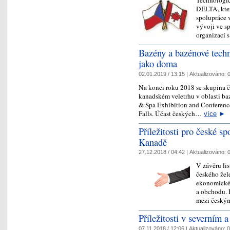
Technologic
DELTA, kter
spolupráce 
vývoji ve s
organizací s
Bazény a bazénové techn
jako doma
02.01.2019 / 13:15 |
Aktualizováno:
0
Na konci roku 2018 se skupina č
kanadském veletrhu v oblasti b
& Spa Exhibition and Conference
Falls. Účast českých…
více
►
Příležitosti pro české s
Kanadě
27.12.2018 / 04:42 |
Aktualizováno:
0
V závěru li
českého žel
ekonomické
a obchodu. 
mezi český
Příležitosti v severním 
07.11.2018 / 12:06 |
Aktualizováno:
0