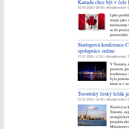
Kanada chce být v čele l
03.09.2020 / 00:05 |
Aktualizováno:
0
I přes prob
stejně jako 
možnostmi v
se do pozice
potenciáln
Startupová konference C
spolupráce online
27.07.2020 / 17:01 |
Aktualizováno:
3
V Torontu, r
prostoru, pr
konference 
byla jedním
která se v
Torontský český ležák j
21.07.2020 / 22:42 |
Aktualizováno:
0
Nestává se k
Torontu, ne
neanglickým
projektu ek
Ministerst