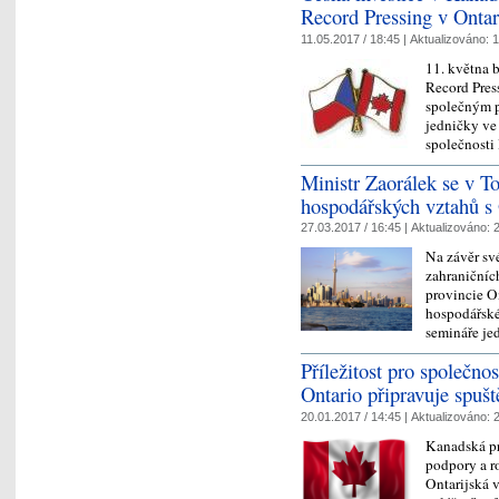
Record Pressing v Ontar
11.05.2017 / 18:45 |
Aktualizováno:
1
11. května b
Record Pres
společným p
jedničky ve
společnosti
Ministr Zaorálek se v To
hospodářských vztahů s
27.03.2017 / 16:45 |
Aktualizováno:
2
Na závěr sv
zahraničníc
provincie On
hospodářské
semináře j
Příležitost pro společnos
Ontario připravuje spušt
20.01.2017 / 14:45 |
Aktualizováno:
2
Kanadská pro
podpory a ro
Ontarijská 