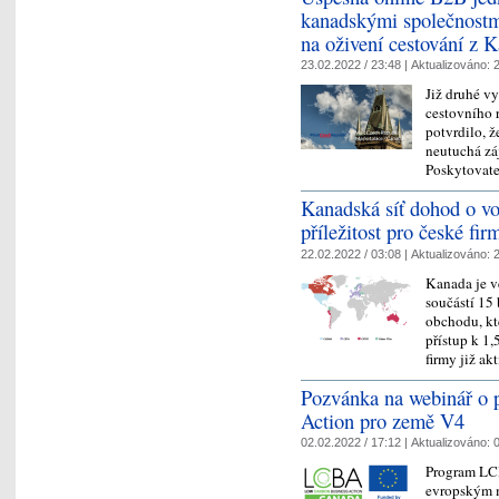
kanadskými společnostmi
na oživení cestování z 
23.02.2022 / 23:48 |
Aktualizováno:
2
Již druhé v
cestovního 
potvrdilo, 
neutuchá zá
Poskytovat
Kanadská síť dohod o v
příležitost pro české fir
22.02.2022 / 03:08 |
Aktualizováno:
2
Kanada je v
součástí 15 
obchodu, kt
přístup k 1,
firmy již a
Pozvánka na webinář o
Action pro země V4
02.02.2022 / 17:12 |
Aktualizováno:
0
Program LC
evropským m