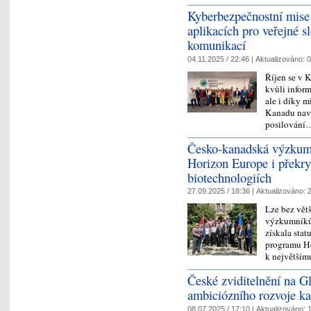
Kyberbezpečnostní mise
aplikacích pro veřejné sl
komunikací
04.11.2025 / 22:46 |
Aktualizováno:
0
Říjen se v 
kvůli infor
ale i díky 
Kanadu navšt
posilován
Česko-kanadská výzkumn
Horizon Europe i překry
biotechnologiích
27.09.2025 / 18:36 |
Aktualizováno:
2
Lze bez vět
výzkumníků 
získala sta
programu Ho
k největší
České zviditelnění na 
ambiciózního rozvoje ka
08.07.2025 / 17:10 |
Aktualizováno:
1