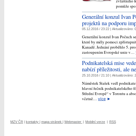
zvláštního 
pomůže spo
Generální konzul Ivan P
projektů na podporu i
05.12.2016 / 23:22 |
Aktualizováno:
0
Generální konzul Ivan Počuch se 
které by měly pomoci zpřístup
Kanadě. Jednání proběhlo 5. pro
zastoupením Evropské unie v…
Podnikatelská mise ve
nabízí příležitosti, ale 
25.10.2016 / 21:10 |
Aktualizováno:
2
Náměstek Stašek vedl podnikatel
hlavní řečník podnikatelského fó
Střední Evropě“ v Torontu a abso
včetně…
více
►
MZV ČR
|
kontakty
|
mapa stránek
|
Webmaster
|
Mobilní verze
|
RSS