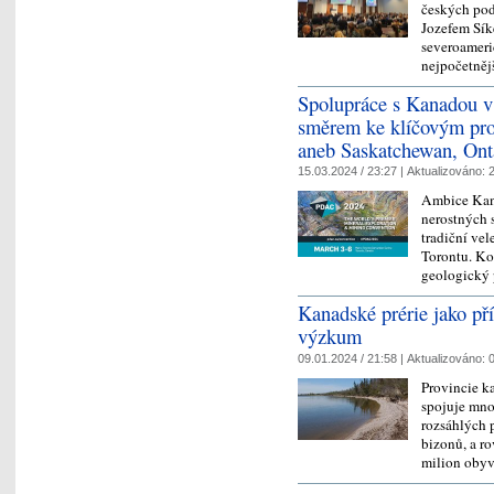
českých pod
Jozefem Sík
severoameric
nejpočetně
Spolupráce s Kanadou v
směrem ke klíčovým pro
aneb Saskatchewan, Onta
15.03.2024 / 23:27 |
Aktualizováno:
2
Ambice Kana
nerostných 
tradiční ve
Torontu. Ko
geologick
Kanadské prérie jako pří
výzkum
09.01.2024 / 21:58 |
Aktualizováno:
0
Provincie k
spojuje mno
rozsáhlých p
bizonů, a r
milion obyv