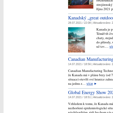
obchodních 
strojírenský
října 2021 
Kanadský „great outdoor
28.07.2021 / 22:08 |
Aktualizováno:
2
Kanada je p
Téměř tři čt
chaty, stejn
do přírody,
už tzv.…
ví
Canadian Manufacturing
14.07.2021 / 18:56 |
Aktualizováno:
2
Canadian Manufacturing Techno
že Kanada má v plánu brzy (od 7
situace) otevřít své hranice za
na jednu z…
více
►
Global Energy Show 20
14.07.2021 / 18:51 |
Aktualizováno:
2
Vzhledem k tomu, že Kanada má v
nezhoršení epidemiologické situa
návštěvníkům, rádi bychom vás p