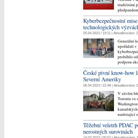
tradičními p
předpande
Kyberbezpečnostní mise 
technologických výzvách
25.04.2023 / 19:11 |
Aktualizováno:
2
Generální k
upořádali v
kyberbezpeč
proběhlo od
podporu ek
České pivní know-how lá
Severní Ameriky
06.04.2023 / 22:48 |
Aktualizováno:
0
V závěru bř
Torontu ve 
Washingtonu
kanadských 
narůstající
Těžební veletrh PDAC po
nerostných surovinách
14.03.2023 / 00:52 |
Aktualizováno:
1