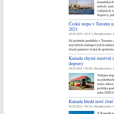
kanadských
nebyly zasta
veřejných z
dopravy, je
Česká stopa v Torontu na
2021
28.04.2021 / 01:37 |
Aktualizováno:
3
Již podruhé proběhla v Torontu, 
největších startupových konferen
účasti patnácti českých společno
Kanada chystá masivní in
dopravy
29.03.2021 / 05:38 |
Aktualizováno:
3
Veřejná dop
na páteřních
tento sektor
politika po
roku 2020
Kanada hledá nové čisté
05.03.2021 / 06:19 |
Aktualizováno:
0
V Kanadě pa