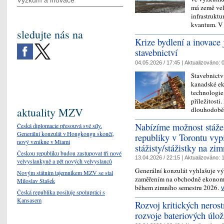
Výzkum a inovace
má země vel
infrastruktu
kvantum. V
sledujte nás na
Krize bydlení a inovace
stavebnictví
04.05.2026 / 17:45 |
Aktualizováno:
0
Stavebnictví
kanadské ek
technologie 
příležitosti
dlouhodobě
aktuality MZV
Nabízíme možnost stáže 
Česká diplomacie přesouvá své síly.
Generální konzulát v Hongkongu skončí,
republiky v Torontu vypi
nový vznikne v Miami
stážisty/stážistky na zi
Českou republiku budou zastupovat tři nové
13.04.2026 / 22:15 |
Aktualizováno:
1
velvyslankyně a pět nových velvyslanců
Generální konzulát vyhlašuje výb
Novým státním tajemníkem MZV se stal
zaměřením na obchodně ekonomic
Miloslav Stašek
během zimního semestru 2026.
Česká republika posiluje spolupráci s
Kansasem
Rozvoj kritických neros
rozvoje bateriových úlož