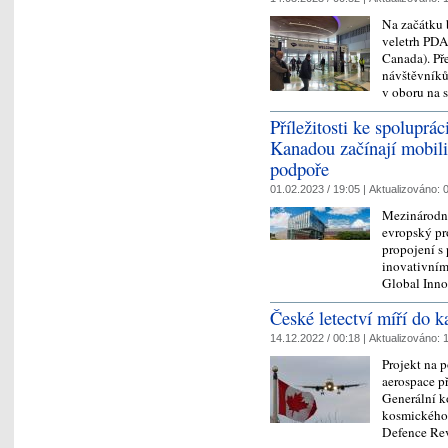
Na začátku 
veletrh PDA
Canada). Pře
návštěvníků 
v oboru na
Příležitosti ke spoluprá
Kanadou začínají mobilit
podpoře
01.02.2023 / 19:05 |
Aktualizováno:
0
Mezinárodn
evropský pro
propojení s
inovativním
Global Inn
České letectví míří do 
14.12.2022 / 00:18 |
Aktualizováno:
1
Projekt na 
aerospace p
Generální k
kosmického 
Defence R