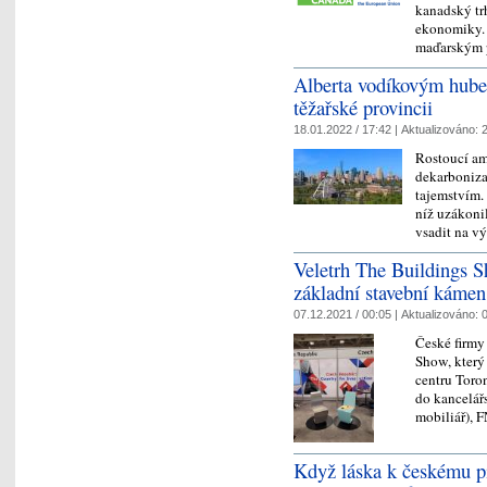
kanadský trh
ekonomiky. 
maďarským 
Alberta vodíkovým hub
těžařské provincii
18.01.2022 / 17:42 |
Aktualizováno:
2
Rostoucí am
dekarboniza
tajemstvím.
níž uzákoni
vsadit na 
Veletrh The Buildings S
základní stavební káme
07.12.2021 / 00:05 |
Aktualizováno:
0
České firmy
Show, který
centru Toron
do kancelář
mobiliář),
Když láska k českému pi