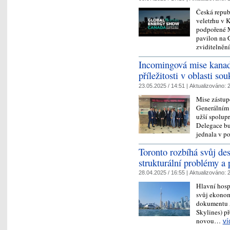
Česká repub
veletrhu v K
podpořené M
pavilon na 
zviditelně
Incomingová mise kanad
příležitosti v oblasti s
23.05.2025 / 14:51 |
Aktualizováno:
2
Mise zástup
Generálním 
užší spolup
Delegace bu
jednala v 
Toronto rozbíhá svůj des
strukturální problémy a p
28.04.2025 / 16:55 |
Aktualizováno:
2
Hlavní hosp
svůj ekonom
dokumentu 
Skylines) p
novou…
ví