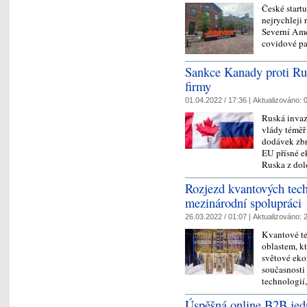
České start
nejrychleji 
Severní Ame
covidové pa
Sankce Kanady proti Rus
firmy
01.04.2022 / 17:36 |
Aktualizováno:
0
Ruská invaz
vlády téměř
dodávek zbr
EU přísné e
Ruska z d
Rozjezd kvantových tech
mezinárodní spolupráci
26.03.2022 / 01:07 |
Aktualizováno:
2
Kvantové te
oblastem, k
světové eko
současnosti 
technologií
Úspěšná online B2B jed