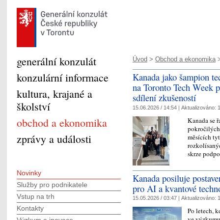
generální konzulát
Úvod
>
Obchod a ekonomika
>
konzulární informace
Kanada jako šampion tec
na Toronto Tech Week pot
kultura, krajané a
sdílení zkušeností
školství
15.06.2026 / 14:54 |
Aktualizováno:
1
obchod a ekonomika
Kanada se řa
pokročilých
zprávy a události
měsících tyt
rozkolísanýc
skrze pod
Novinky
Kanada posiluje postaven
Služby pro podnikatele
pro AI a kvantové techn
Vstup na trh
15.05.2026 / 03:47 |
Aktualizováno:
1
Kontakty
Po letech, 
ve výzkumu 