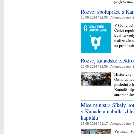
projekt na
Rozvoj spolupráce s Kan
18.06.2024 / 22:36 |
Aktualizováno:
2
V týdnu od 
České repub
kvalitu vod
realizován s
na prohlo
Rozvoj kanadské elektrom
26.05.2024 / 21:09 |
Aktualizováno:
2
Historicky 
Ontariu, ne
poslední z l
Kanadě a šp
automobilo
Mise ministra Síkely potv
v Kanadě a nabídla vhle
kapitálu
16.05.2024 / 01:17 |
Aktualizováno:
2
Ve dnech 30