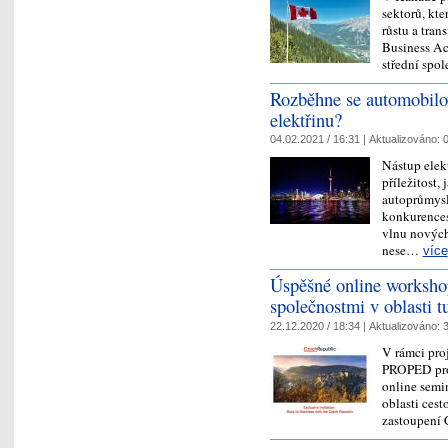
sektorů, kt
růstu a tra
Business Ac
střední spo
Rozběhne se automobilo
elektřinu?
04.02.2021 / 16:31 |
Aktualizováno:
0
Nástup elek
příležitost,
autoprůmysl
konkurences
vlnu nových
nese…
více
Úspěšné online worksho
společnostmi v oblasti tu
22.12.2020 / 18:34 |
Aktualizováno:
3
V rámci pro
PROPED prob
online semi
oblasti ces
zastoupení