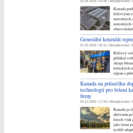
02.04.2026 / 03:48 |
Aktualizováno:
0
Kanada patř
klíčovými zá
nerostných 
nerostných s
obnovitel
Generální konzulát repr
07.03.2026 / 03:11 |
Aktualizováno:
0
Klíčový vel
přilákal sv
zkraje březn
kritických n
zájem o pří
Kanada na průsečíku do
technologií pro řešení ka
firmy
04.12.2025 / 17:26 |
Aktualizováno:
0
Kanada je d
aktivním po
letech však 
jako lesní p
rychlé ada