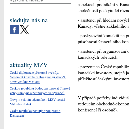
Výzkum a inovace
aspektech podnikání v Kana
společnosti poskytující růz
sledujte nás na
- asistenci při hledání novýc
Kanady, včetně základního
- poskytování kontaktů na pr
působnosti Generálního kon
- asistenci při organizování
kanadských veletrzích
aktuality MZV
- prezentace České republik
kanadské investory, stejně j
Česká diplomacie přesouvá své síly.
Generální konzulát v Hongkongu skončí,
příležitostí českými investo
nový vznikne v Miami
Českou republiku budou zastupovat tři nové
velvyslankyně a pět nových velvyslanců
V případě potřeby individuá
Novým státním tajemníkem MZV se stal
vedoucím obchodně-ekonomic
Miloslav Stašek
konferencí či osobně).
Česká republika posiluje spolupráci s
Kansasem