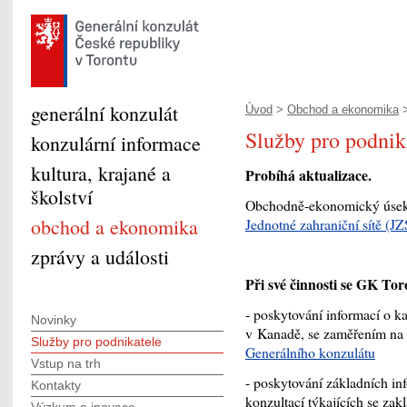
generální konzulát
Úvod
>
Obchod a ekonomika
>
Služby pro podnik
konzulární informace
kultura, krajané a
Probíhá aktualizace.
školství
Obchodně-ekonomický úsek 
obchod a ekonomika
Jednotné zahraniční sítě (J
zprávy a události
Při své činnosti se GK To
- poskytování informací o k
Novinky
v Kanadě, se zaměřením na j
Služby pro podnikatele
Generálního konzulátu
Vstup na trh
- poskytování základních in
Kontakty
konzultací týkajících se zak