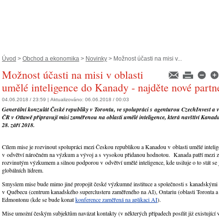
Úvod
>
Obchod a ekonomika
>
Novinky
> Možnost účasti na misi v...
Možnost účasti na misi v oblasti
umělé inteligence do Kanady - najděte nové partn
04.06.2018 / 23:59 |
Aktualizováno:
06.06.2018 / 00:03
Generální konzulát České republiky v Torontu, ve spolupráci s agenturou CzechInvest a v
ČR v Ottawě připravují misi zaměřenou na oblasti umělé inteligence, která navštíví Kanad
28. září 2018.
Cílem mise je rozvinout spolupráci mezi Českou republikou a Kanadou v oblasti umělé intelig
v odvětví náročném na výzkum a vývoj a s vysokou přidanou hodnotou. Kanada patří mezi 
rozvinutým výzkumem a silnou podporou v odvětví umělé inteligence, kde usiluje o to stát se
globálních lídrem.
Smyslem mise bude mimo jiné propojit české výzkumné instituce a společnosti s kanadskými 
v Québecu (centrum kanadského superclusteru zaměřeného na AI), Ontariu (oblasti Toronta a
Edmontonu (kde se bude konat
konference zaměřená na aplikaci AI
).
Mise umožní českým subjektům navázat kontakty (v některých případech posílit již existující 