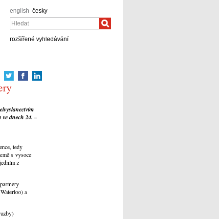
english
česky
Hledat
rozšířené vyhledávání
ery
elvyslanectvím
u ve dnech 24. –
ence, tedy
země s vysoce
 jedním z
partnery
 Waterloo) a
vazby)