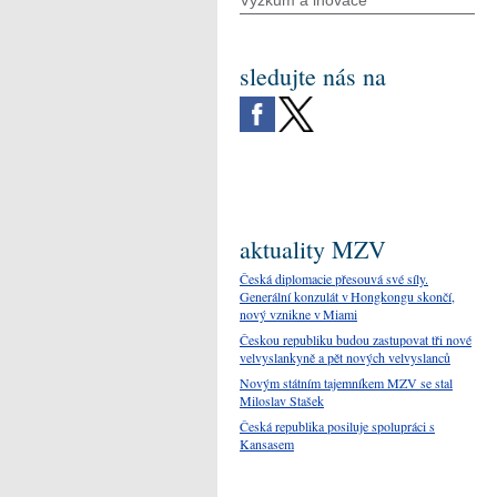
Výzkum a inovace
sledujte nás na
aktuality MZV
Česká diplomacie přesouvá své síly.
Generální konzulát v Hongkongu skončí,
nový vznikne v Miami
Českou republiku budou zastupovat tři nové
velvyslankyně a pět nových velvyslanců
Novým státním tajemníkem MZV se stal
Miloslav Stašek
Česká republika posiluje spolupráci s
Kansasem