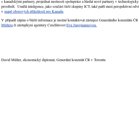
s kanadskými partnery, projednat možnosti spolupráce a hledat nové partnery v technologick
prostředí. Umělá inteligence, jako součást širší skupiny ICT, také patří mezi perspektivní odv
v
mapě oborových příležitostí pro Kanadu
.
V případě zájmu o bližší informace je možné kontaktovat zástupce Generálního konzulátu ČR
Müllera
či zástupkyni agentury CzechInvest
Evu Jungmannovou.
David Müller, ekonomický diplomat, Generální konzulát ČR v Torontu