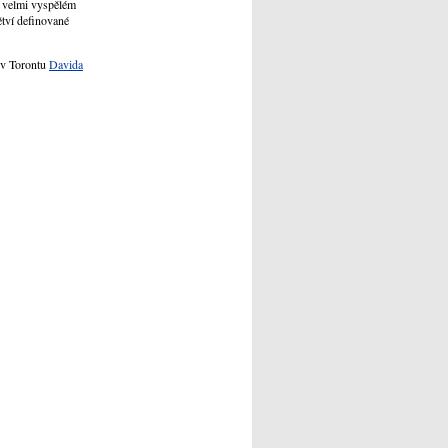
y velmi vyspělém
ětví definované
 v Torontu
Davida