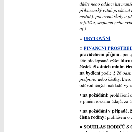
dítěte nebo oddací list manž
příbuzenský vztah prokázat 
možné), potvrzení školy o při
rejstříku, seznamu nebo evi
aj.)
○
UBYTOVÁNÍ
○
FINANČNÍ PROSTŘE
pravidelném příjmu
apod.;
úhrnn
této předepsané výše:
částek životních minim čl
na bydlení
podle
§ 26 odst.
podpoře
, nebo částky, kter
odůvodněných nákladů vyna
◦ na požádání:
prohlášení o
v plném rozsahu údajů, za 
◦ na požádání v případě, ž
člena rodiny:
prohlášení o 
SOUHLAS RODIČŮ S 
●