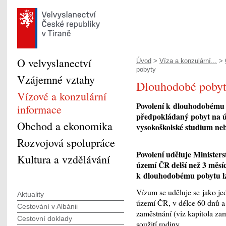
O velvyslanectví
Úvod
>
Víza a konzulární...
>
pobyty
Vzájemné vztahy
Dlouhodobé poby
Vízové a konzulární
Povolení k dlouhodobému p
informace
předpokládaný pobyt na ú
Obchod a ekonomika
vysokoškolské studium ne
Rozvojová spolupráce
Povolení uděluje Minister
Kultura a vzdělávání
území ČR delší než 3 měsíc
k dlouhodobému pobytu lz
Vízum se uděluje se jako je
Aktuality
území ČR, v délce 60 dnů a 
Cestování v Albánii
zaměstnání (viz kapitola za
Cestovní doklady
soužití rodiny.