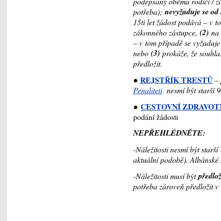
podepsaný oběma rodiči / z
nevyžaduje se od 
potřeba);
15ti let žádost podává – v 
(2)
zákonného zástupce,
na 
– v tom případě se vyžaduj
(3)
nebo
prokáže, že souhlas
předložit.
REJSTŘÍK TRESTŮ
●
–
Penaliteti
nesmí být starší 
CESTOVNÍ ZDRAVOTN
●
podání žádosti
NEPŘEHLÉDNĚTE:
-Náležitosti nesmí být starší
aktuální podobě). Albánské 
předlo
-Náležitosti musí být
potřeba zároveň předložit 