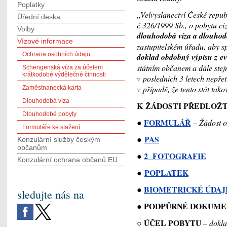
Poplatky
„
Velvyslanectví České repub
Úřední deska
č.326/1999 Sb., o pobytu c
Volby
dlouhodobá víza a dlouhod
Vízové informace
zastupitelském úřadu, aby s
Ochrana osobních údajů
doklad obdobný výpisu z evi
státním občanem a dále stej
Schengenská víza za účelem
krátkodobé výdělečné činnosti
v posledních 3 letech nepřet
v případě, že tento stát ta
Zaměstnanecká karta
Dlouhodobá víza
K ŽÁDOSTI PŘEDLOŽT
Dlouhodobé pobyty
FORMULÁŘ
●
– Žádost o
Formuláře ke stažení
PAS
●
Konzulární služby českým
občanům
2 FOTOGRAFIE
●
Konzulární ochrana občanů EU
POPLATEK
●
BIOMETRICKÉ ÚDAJE
●
sledujte nás na
PODPŮRNÉ DOKUME
●
○ ÚČEL
POBYTU
– dokla