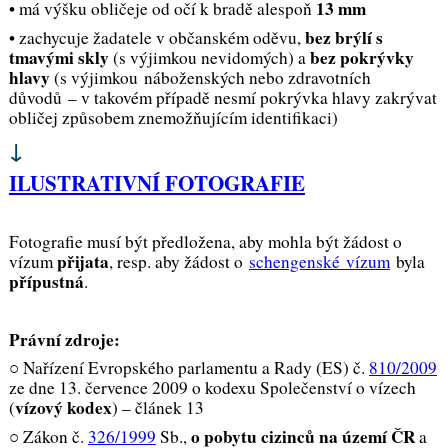
13 mm
• má výšku obličeje od očí k bradě alespoň
bez brýlí s
• zachycuje žadatele v občanském oděvu,
tmavými skly
bez pokrývky
(s výjimkou nevidomých) a
hlavy
(s výjimkou náboženských nebo zdravotních
důvodů – v takovém případě nesmí pokrývka hlavy zakrývat
obličej způsobem znemožňujícím identifikaci)
↓
ILUSTRATIVNÍ FOTOGRAFIE
Fotografie musí být předložena, aby mohla být žádost o
přijata
vízum
, resp. aby žádost o
schengenské vízum
byla
přípustná
.
Právní zdroje:
○ Nařízení Evropského parlamentu a Rady (ES) č.
810/2009
ze dne 13. července 2009 o kodexu Společenství o vízech
vízový kodex
(
) –
článek 13
o pobytu cizinců na území ČR
○ Zákon č.
326/1999
Sb.,
a