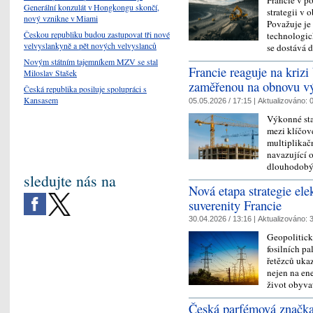
Generální konzulát v Hongkongu skončí,
strategii v 
nový vznikne v Miami
Považuje je
Českou republiku budou zastupovat tři nové
technologick
velvyslankyně a pět nových velvyslanců
se dostává 
Novým státním tajemníkem MZV se stal
Francie reaguje na krizi
Miloslav Stašek
zaměřenou na obnovu vý
Česká republika posiluje spolupráci s
Kansasem
05.05.2026 / 17:15 |
Aktualizováno:
0
Výkonné sta
mezi klíčov
multiplikač
navazující 
dlouhodob
sledujte nás na
Nová etapa strategie elek
suverenity Francie
30.04.2026 / 13:16 |
Aktualizováno:
3
Geopolitick
fosilních pa
řetězců uka
nejen na ene
život obyv
Česká parfémová značka 