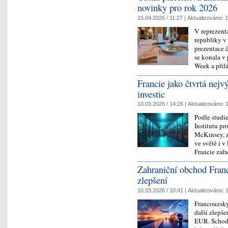
novinky pro rok 2026
15.04.2026 / 11:27 |
Aktualizováno:
1
V reprezent
republiky v 
prezentace
se konala v
Week a při
Francie jako čtvrtá nej
investic
10.03.2026 / 14:26 |
Aktualizováno:
1
Podle studie
Institutu pr
McKinsey, z
ve světě i 
Francie zař
Zahraniční obchod Franc
zlepšení
10.03.2026 / 10:41 |
Aktualizováno:
1
Francouzský
další zlepše
EUR. Schode