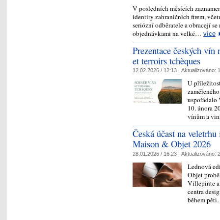
V posledních měsících zaznamen
identity zahraničních firem, vče
seriózní odběratele a obracejí se
objednávkami na velké…
více
Prezentace českých vín 
et terroirs tchèques
12.02.2026 / 12:13 |
Aktualizováno:
1
U příležito
zaměřeného n
uspořádalo 
10. února 
vínům a v
Česká účast na veletrhu 
Maison & Objet 2026
28.01.2026 / 16:23 |
Aktualizováno:
2
Lednová edi
Objet probě
Villepinte a
centra desig
během pět