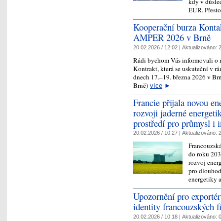
kdy v důsle
EUR. Přest
Kooperační burza Kontakt
AMPER 2026 v Brně
20.02.2026 / 12:02 |
Aktualizováno:
2
Rádi bychom Vás informovali o 
Kontrakt, která se uskuteční v
dnech 17.–19. března 2026 v Br
Brně)
více
►
Francie přijala novou en
rozvoji jaderné energetik
prostředí pro průmysl i i
20.02.2026 / 10:27 |
Aktualizováno:
2
Francouzská
do roku 203
rozvoj ener
pro dlouhod
energetiky
Upozornění pro exportér
identity francouzských f
20.02.2026 / 10:18 |
Aktualizováno:
0