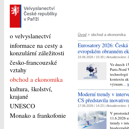
o velvyslanectví
Úvod
> obchod a ekonomika
informace na cesty a
Eurosatory 2026: Česká r
evropském obranném ek
konzulární záležitosti
23.06.2026 / 15:30 |
Aktualizováno:
2
česko-francouzské
Ve dnech 15
vztahy
Paris‑Nord 
technologií
obchod a ekonomika
kontextu akt
význam…
v
kultura, školství,
Moderní trendy v interv
krajané
CS představila inovativn
UNESCO
17.06.2026 / 14:23 |
Aktualizováno:
1
V prostorác
Monako a frankofonie
11.6.2026 u
trendy v int
biodegradab