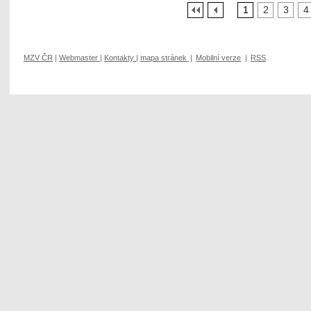
1
2
3
4
MZV ČR
|
Webmaster
|
Kontakty
|
mapa stránek
|
Mobilní verze
|
RSS