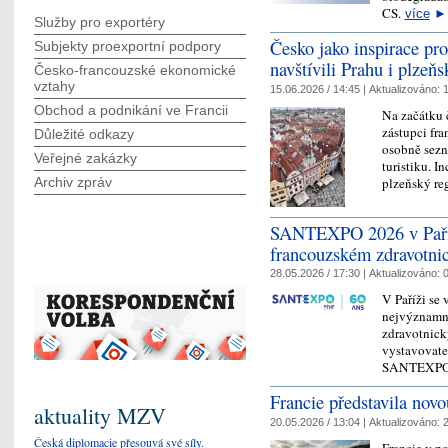
CS.
více
►
Služby pro exportéry
Česko jako inspirace pro
Subjekty proexportní podpory
navštívili Prahu i plzeň
Česko-francouzské ekonomické
vztahy
15.06.2026 / 14:45 |
Aktualizováno:
1
Obchod a podnikání ve Francii
Na začátku 
zástupci fr
Důležité odkazy
osobně sezn
Veřejné zakázky
turistiku. I
plzeňský re
Archiv zpráv
SANTEXPO 2026 v Paříži:
francouzském zdravotnic
28.05.2026 / 17:30 |
Aktualizováno:
0
V Paříži se 
nejvýznamně
zdravotnic
vystavovatel
SANTEXPO 
Francie představila novo
aktuality MZV
20.05.2026 / 13:04 |
Aktualizováno:
2
Česká diplomacie přesouvá své síly.
Francie v p