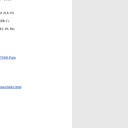
6,8,10)
R C)
 69, 86)
 75006 Paris
rmace/index.html