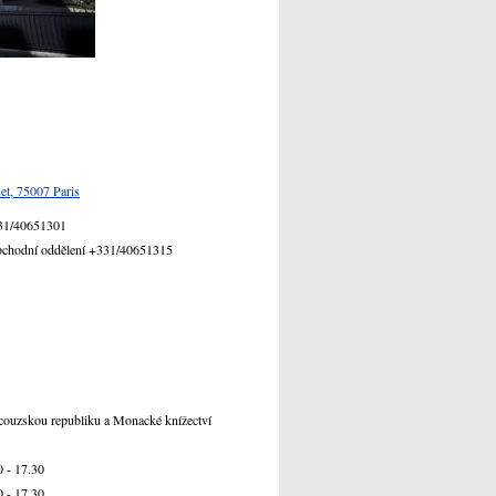
et, 75007 Paris
331/40651301
obchodní oddělení +331/40651315
ncouzskou republiku a Monacké knížectví
0 - 17.30
0 - 17.30