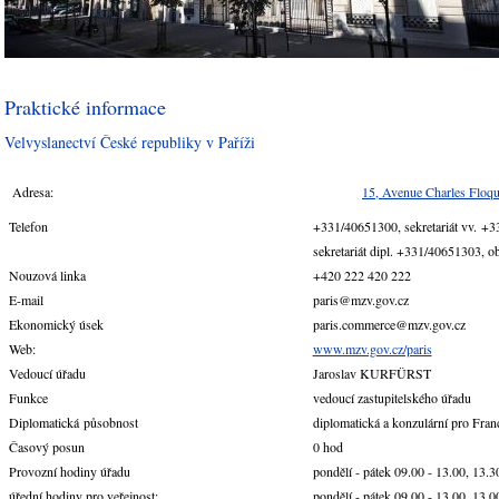
Praktické informace
Velvyslanectví České republiky v Paříži
Adresa:
15, Avenue Charles Floqu
Telefon
+331/40651300, sekretariát vv. +
sekretariát dipl. +331/40651303, 
Nouzová linka
+420 222 420 222
E-mail
paris@mzv.gov.cz
Ekonomický úsek
paris.commerce@mzv.gov.cz
Web:
www.mzv.gov.cz/paris
Vedoucí úřadu
Jaroslav KURFÜRST
Funkce
vedoucí zastupitelského úřadu
Diplomatická působnost
diplomatická a konzulární pro Fra
Časový posun
0 hod
Provozní hodiny úřadu
pondělí - pátek 09.00 - 13.00, 13.3
úřední hodiny pro veřejnost:
pondělí - pátek 09.00 - 13.00, 13.0