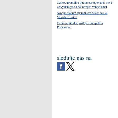
Českou republiku budou zastupovat tři nové
velvyslankyně a pět nových velvyslanců
Novým státním tajemníkem MZV se stal
Miloslav Stašek
Česká republika posiluje spolupráci s
Kansasem
sledujte nás na