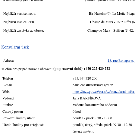
Nejbližší stanice metra: Bir Hakeim (6), La Motte-Picquet (
Nejbližší stanice RER: Champ de Mars - Tour Eiffel (RE
Nejbližší zastávka autobusu: Champ de Mars - Suffren (č. 42, 82,
Konzulární úsek
Adresa
18, rue Bonaparte,
(po pracovní době) +420 222 420 222
Telefon pro případ nouze a ohrožení
Telefon
+33/144 320 200
E-mail
paris.consulate@mzv.gov.cz
Web:
https://mzv.gov.cz/paris/cz/konzularni_info
Vedoucí
Jana KARFÍKOVÁ
Funkce
Vedoucí konzulárního oddělení
Časový posun
0 hod
Provozní hodiny úřadu
pondělí - pátek 8.30 - 17.00
Úřední hodiny pro veřejnost:
pondělí, úterý, středa, pátek 09.30 - 12.30
čtvrtek zavřeno