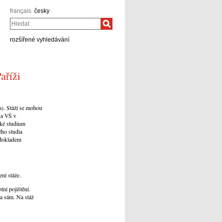
français
česky
Hledat
rozšířené vyhledávání
aříži
a). Stáží se mohou
na VŠ v
ské studium
ého studia
 dokladem
ní stáže.
tní pojištění.
ta sám. Na stáž