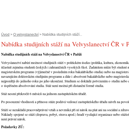
Úvod
>
O velvyslanectví
> Nabídka studijních stáží...
Nabídka studijních stáží na Velvyslanectví ČR v P
Nabídka studijních stáží na Velvyslanectví ČR v Paříži
Velvyslanectví nabízí možnost studijních stáží v politickém úseku (politika, kultura, ekonomik
účastnit zejména studenti českých i zahraničních vysokých škol. Žadatelem může být student 
magisterském programu (výjimečně v posledním roku bakalářského studia) nebo na magister
navazujícím doktorském studijním programu a dále i absolvent bakalářského nebo magistersk
nejpozději do jednoho roku po jeho ukončení. Studium se dokládá potvrzením o studiu nebo
o úspěšném absolvování studia. Stáž není možná při distanční formě studia.
Stáž nesmí překročit 6 měsíců na jednom zastupitelském úřadě.
Po posouzení vhodnosti a přínosu stáže podává vedoucí zastupitelského úřadu návrh na povole
Stáží se nezakládá pracovněprávní vztah a nevzniká při ní nárok na plat ani na sociální a zdravo
Náklady spojené se stáží (doprava, pobyt, strava apod.) hradí vysílající organizace nebo stážis
není právní nárok.
Požadavky ZÚ: