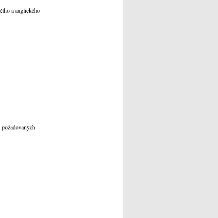
čího a anglického
nů požadovaných