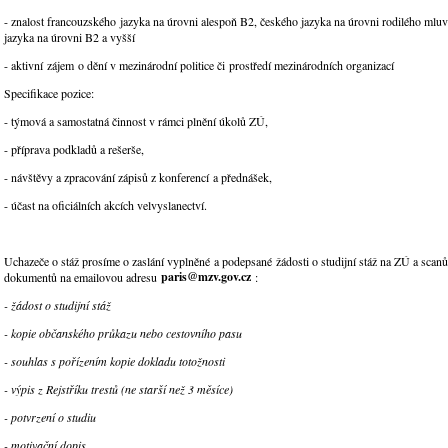
- znalost francouzského jazyka na úrovni alespoň B2, českého jazyka na úrovni rodilého mluv
jazyka na úrovni B2 a vyšší
- aktivní zájem o dění v mezinárodní politice či prostředí mezinárodních organizací
Specifikace pozice:
- týmová a samostatná činnost v rámci plnění úkolů ZÚ,
- příprava podkladů a rešerše,
- návštěvy a zpracování zápisů z konferencí a přednášek,
- účast na oficiálních akcích velvyslanectví.
Uchazeče o stáž prosíme o zaslání vyplněné a podepsané žádosti o studijní stáž na ZÚ a sca
paris@mzv.gov.cz
dokumentů na emailovou adresu
:
- žádost o studijní stáž
- kopie občanského průkazu nebo cestovního pasu
- souhlas s pořízením kopie dokladu totožnosti
- výpis z Rejstříku trestů (ne starší než 3 měsíce)
- potvrzení o studiu
- motivační dopis