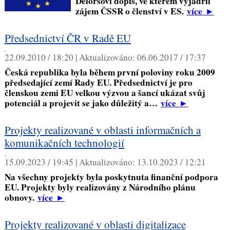
Delorsovi dopis, ve kterém vyjádřil
zájem ČSSR o členství v ES.
více
►
Předsednictví ČR v Radě EU
,
22.09.2010 / 18:20 |
Aktualizováno:
06.06.2017 / 17:37
Česká republika byla během první poloviny roku 2009
předsedající zemí Rady EU. Předsednictví je pro
členskou zemi EU velkou výzvou a šancí ukázat svůj
potenciál a projevit se jako důležitý a…
více
►
Projekty realizované v oblasti informačních a
komunikačních technologií
,
15.09.2023 / 19:45 |
Aktualizováno:
13.10.2023 / 12:21
Na všechny projekty byla poskytnuta finanční podpora
EU. Projekty byly realizovány z Národního plánu
obnovy.
více
►
Projekty realizované v oblasti digitalizace