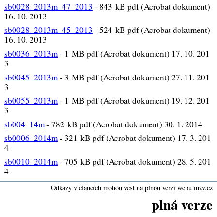
sb0028_2013m_47_2013
-
843 kB pdf (Acrobat dokument)
16. 10. 2013
sb0028_2013m_45_2013
-
524 kB pdf (Acrobat dokument)
16. 10. 2013
sb0036_2013m
-
1 MB pdf (Acrobat dokument) 17. 10. 201
3
sb0045_2013m
-
3 MB pdf (Acrobat dokument) 27. 11. 201
3
sb0055_2013m
-
1 MB pdf (Acrobat dokument) 19. 12. 201
3
sb004_14m
-
782 kB pdf (Acrobat dokument) 30. 1. 2014
sb0006_2014m
-
321 kB pdf (Acrobat dokument) 17. 3. 201
4
sb0010_2014m
-
705 kB pdf (Acrobat dokument) 28. 5. 201
4
Odkazy v článcích mohou vést na plnou verzi webu mzv.cz
plná verze