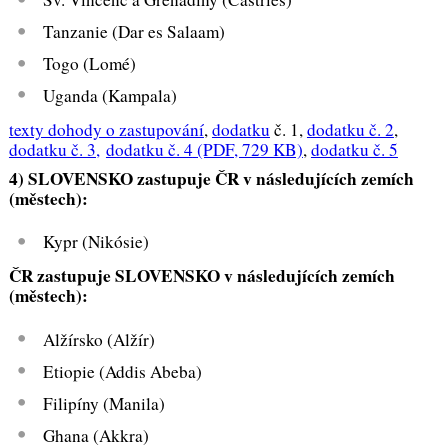
Tanzanie (Dar es Salaam)
Togo (Lomé)
Uganda (Kampala)
texty dohody o zastupování
,
dodatku
č. 1,
dodatku č. 2
,
dodatku č. 3,
dodatku č. 4
(PDF, 729 KB)
,
dodatku č. 5
4) SLOVENSKO zastupuje ČR v následujících zemích
(městech):
Kypr (Nikósie)
ČR zastupuje SLOVENSKO v následujících zemích
(městech):
Alžírsko (Alžír)
Etiopie (Addis Abeba)
Filipíny (Manila)
Ghana (Akkra)