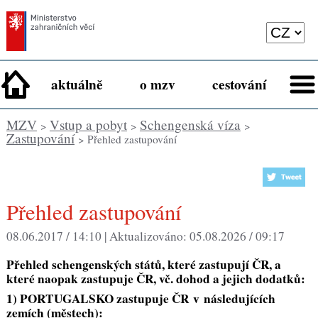
aktuálně
o mzv
cestování
MZV
Vstup a pobyt
Schengenská víza
>
>
>
Zastupování
> Přehled zastupování
Přehled zastupování
08.06.2017 / 14:10 |
Aktualizováno:
05.08.2026 / 09:17
Přehled schengenských států, které zastupují ČR, a
které naopak zastupuje ČR, vč. dohod a jejich dodatků:
1) PORTUGALSKO zastupuje ČR v následujících
zemích (městech):