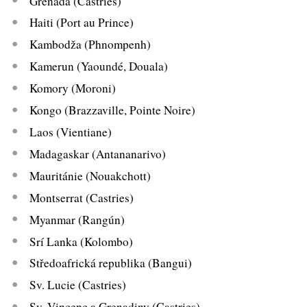
Grenada (Castries)
Haiti (Port au Prince)
Kambodža (Phnompenh)
Kamerun (Yaoundé, Douala)
Komory (Moroni)
Kongo (Brazzaville, Pointe Noire)
Laos (Vientiane)
Madagaskar (Antananarivo)
Mauritánie (Nouakchott)
Montserrat (Castries)
Myanmar (Rangún)
Srí Lanka (Kolombo)
Středoafrická republika (Bangui)
Sv. Lucie (Castries)
Sv. Vincenc a Grenadiny (Castries)