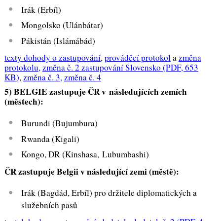
Irák (Erbíl)
Mongolsko (Ulánbátar)
Pákistán (Islámábád)
texty dohody o zastupování
,
prováděcí protokol
a
změna
protokolu,
změna č. 2 zastupování Slovensko
(PDF, 653
KB)
,
změna č. 3,
změna č. 4
5) BELGIE zastupuje ČR
v následujících zemích
(městech):
Burundi (Bujumbura)
Rwanda (Kigali)
Kongo, DR (Kinshasa, Lubumbashi)
ČR zastupuje Belgii v následující zemi (městě):
Irák (Bagdád, Erbíl) pro držitele diplomatických a
služebních pasů