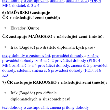
text dohody o zastupování
,
dodatek,
dodatek č. 2
(PDF, 4
MB)
,
dodatek č. 3 a 4
6) MAĎARSKO zastupuje
ČR v následující zemi (městě):
Ekvádor (Quito)
ČR zastupuje MAĎARSKO v následující zemi (městě):
Irák (Bagdád) pro držitele diplomatických pasů)
texty dohody o zastupování
,
prováděcí dohody
a
změny
prováděcí dohody
,
změna č. 2 prováděcí dohody
(PDF, 4
MB)
,
změna č. 3 a 4 prováděcí dohody,
změna č. 5 prováděcí
dohody
,
sdělení
,
změna č. 6 prováděcí dohody
(PDF, 316
KB)
7
ČR zastupuje RAKOUSKO v následující zemi (městě):
)
Irák (Bagdád) pro držitele
diplomatických a služebních pasů
text dohody o zastupování,
změna přílohy dohody