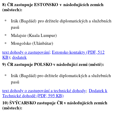
8)
ČR zastupuje ESTONSKO v následujících zemích
(městech):
Irák (Bagdád) pro držitele diplomatických a služebních
pasů
Malajsie (Kuala Lumpur)
Mongolsko (Ulánbátar)
text dohody o zastupování;
Estonsko kontakty
(PDF, 512
KB)
;
dodatek
9)
ČR zastupuje POLSKO v následující zemi (městě):
Irák (Bagdád) pro držitele diplomatických a služebních
pasů
text dohody o zastupování a technické dohody
;
Dodatek k
Technické dohodě
(PDF, 595 KB)
10)
ŠVÝCARSKO zastupuje ČR v následujících zemích
(městech):