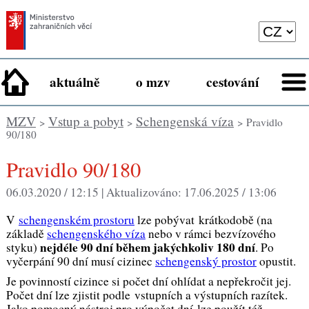
aktuálně
o mzv
cestování
MZV
Vstup a pobyt
Schengenská víza
>
>
> Pravidlo
90/180
Pravidlo 90/180
06.03.2020 / 12:15 |
Aktualizováno:
17.06.2025 / 13:06
V
schengenském prostoru
lze pobývat krátkodobě (na
základě
schengenského víza
nebo v rámci bezvízového
nejdéle 90 dní během jakýchkoliv 180 dní
styku)
. Po
vyčerpání 90 dní musí cizinec
schengenský prostor
opustit.
Je povinností cizince si počet dní ohlídat a nepřekročit jej.
Počet dní lze zjistit podle vstupních a výstupních razítek.
Jako pomocný nástroj pro výpočet dní lze použít též