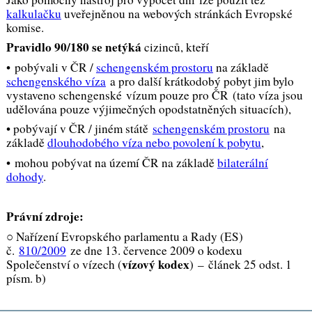
kalkulačku
uveřejněnou na webových stránkách Evropské
komise.
Pravidlo 90/180 se netýká
cizinců, kteří
• pobývali v ČR /
schengenském prostoru
na základě
schengenského víza
a pro další krátkodobý pobyt jim bylo
vystaveno schengenské vízum pouze pro ČR (tato víza jsou
udělována pouze výjimečných opodstatněných situacích),
• pobývají v ČR / jiném státě
schengenském prostoru
na
základě
dlouhodobého víza nebo povolení k pobytu
,
• mohou pobývat na území ČR na základě
bilaterální
dohody
.
Právní zdroje:
○ Nařízení Evropského parlamentu a Rady (ES)
č.
810/2009
ze dne 13. července 2009 o kodexu
vízový kodex
Společenství o vízech (
) –
článek 25 odst. 1
písm. b)