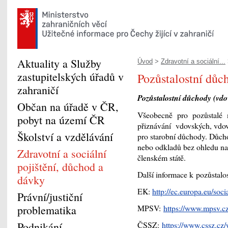
Aktuality a Služby
Úvod
>
Zdravotní a sociální...
zastupitelských úřadů v
Pozůstalostní důch
zahraničí
Pozůstalostní důchody (vdo
Občan na úřadě v ČR,
Všeobecně pro pozůstalé 
pobyt na území ČR
přiznávání vdovských, vdove
Školství a vzdělávání
pro starobní důchody. Důch
nebo odkladů bez ohledu na 
Zdravotní a sociální
členském státě.
pojištění, důchod a
Další informace k pozůstal
dávky
EK:
http://ec.europa.eu/so
Právní/justiční
problematika
MPSV:
https://www.mpsv.cz
Podnikání
ČSSZ:
https://www.cssz.c