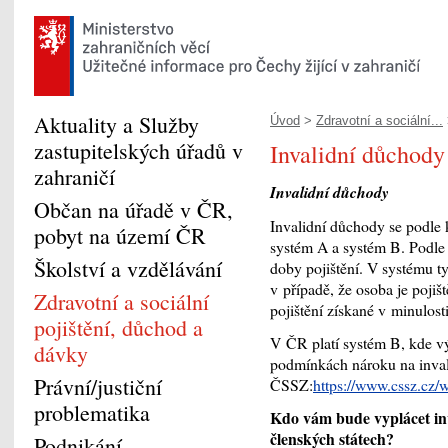
Aktuality a Služby
Úvod
>
Zdravotní a sociální...
zastupitelských úřadů v
Invalidní důchody
zahraničí
Invalidní důchody
Občan na úřadě v ČR,
Invalidní důchody se podle 
pobyt na území ČR
systém A a systém B. Podle 
Školství a vzdělávání
doby pojištění. V systému t
v případě, že osoba je pojiš
Zdravotní a sociální
pojištění získané v minulost
pojištění, důchod a
V ČR platí systém B, kde vý
dávky
podmínkách nároku na inval
Právní/justiční
ČSSZ:
https://www.cssz.cz/
problematika
Kdo vám bude vyplácet inva
členských státech?
Podnikání