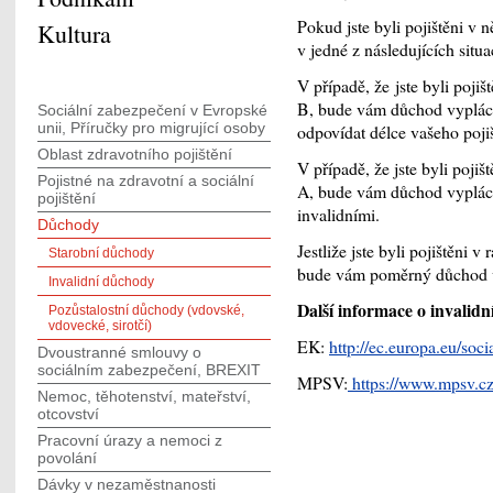
Pokud jste byli pojištěni v ně
Kultura
v jedné z následujících situa
V případě, že jste byli poji
B, bude vám důchod vyplácet
Sociální zabezpečení v Evropské
unii, Příručky pro migrující osoby
odpovídat délce vašeho poji
Oblast zdravotního pojištění
V případě, že jste byli poji
Pojistné na zdravotní a sociální
A, bude vám důchod vyplácet t
pojištění
invalidními.
Důchody
Jestliže jste byli pojištěni
Starobní důchody
bude vám poměrný důchod vy
Invalidní důchody
Další informace o invalid
Pozůstalostní důchody (vdovské,
vdovecké, sirotčí)
EK:
http://ec.europa.eu/so
Dvoustranné smlouvy o
sociálním zabezpečení, BREXIT
MPSV:
https://www.mpsv.cz
Nemoc, těhotenství, mateřství,
otcovství
Pracovní úrazy a nemoci z
povolání
Dávky v nezaměstnanosti