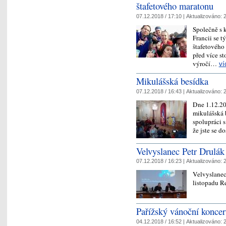
štafetového maratonu
07.12.2018 / 17:10 |
Aktualizováno:
2
Společně s k
Francii se 
štafetového
před více st
výročí…
ví
Mikulášská besídka
07.12.2018 / 16:43 |
Aktualizováno:
2
Dne 1.12.20
mikulášská 
spolupráci 
že jste se d
Velvyslanec Petr Drulák
07.12.2018 / 16:23 |
Aktualizováno:
2
Velvyslanec 
listopadu R
Pařížský vánoční koncert
04.12.2018 / 16:52 |
Aktualizováno:
2