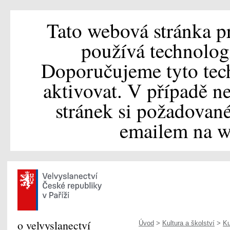
Tato webová stránka p
používá technolog
Doporučujeme tyto tec
aktivovat. V případě 
stránek si požadovan
emailem na
o velvyslanectví
Úvod
>
Kultura a školství
>
Ku