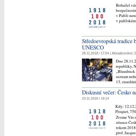
Bohužel vás
bezpečnostn
v Paříži ne
v pařížském
Středoevropská tradice 
UNESCO
28.11.2018 / 17:54 |
Aktualizováno:
2
Dne 28.11.2
republiky, 
„Blaudruck 
seznam neh
13. zasedá
Diskusní večer: Česko n
23.11.2018 / 18:14
Kdy:
12.12
Floquet, 750
Zveme Vás n
situace Česk
rokem 2018.
prof. Jacq