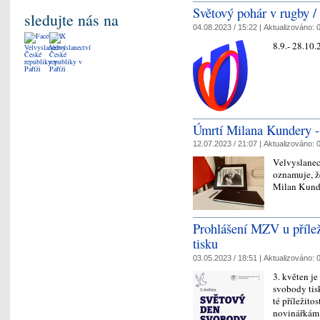
Světový pohár v rugby 
sledujte nás na
04.08.2023 / 15:22 |
Aktualizováno:
0
8.9.- 28.10
Úmrtí Milana Kundery - 
12.07.2023 / 21:07 |
Aktualizováno:
0
Velvyslanect
oznamuje, ž
Milan Kund
Prohlášení MZV u příle
tisku
03.05.2023 / 18:51 |
Aktualizováno:
0
3. květen j
svobody tis
té příležit
novinářkám 