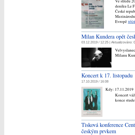
Ve středu 2
deníku Le Fi
České repub
Mezinárodní
Evropě
víc
Milan Kundera opět če
03.12.2019 / 12:25 |
Aktualizováno:
0
Velvyslanec
Milanu Kun
Koncert k 17. listopadu
17.10.2019 / 16:08
Kdy:
17.11.2019
Koncert váž
konce stude
Tisková konference Cent
českým prvkem