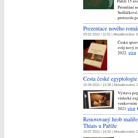
Paříži 15 av
Promítání n
Sedláčkové, 
protocole.
Prezentace nového rom
03.02.2022 / 11:01 |
Aktualizováno:
0
Česká spisov
svůj nový r
2022.
více
Cesta české egyptologie
10.09.2021 / 13:38 |
Aktualizováno:
0
Výstava popi
vědecké exp
venkovním p
2021
více
Renovovaný hrob malíře 
Thiais u Paříže
19.07.2021 / 14:32 |
Aktualizováno:
0