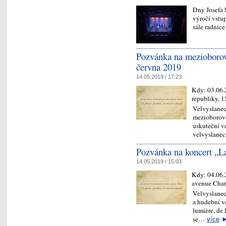
Dny Josefa Š
výročí vstu
sále radnice
Pozvánka na mezioborovo
června 2019
14.05.2019 / 17:23
Kdy:
03.06.
republiky, 1
Velvyslanec
mezioborovo
uskuteční ve
velvyslanec
Pozvánka na koncert „La
14.05.2019 / 15:03
Kdy:
04.06
avenue Char
Velvyslanect
a hudební ve
lumière, de 
se…
více