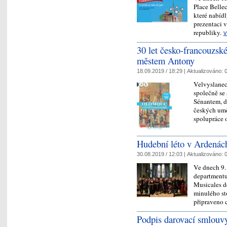
Place Belle
které nabídl
prezentaci v
republiky.
v
30 let česko-francouzsk
městem Antony
18.09.2019 / 18:29 |
Aktualizováno:
0
Velvyslanec
společně se
Sénantem, dn
českých uměl
spolupráce 
Hudební léto v Ardenác
30.08.2019 / 12:03 |
Aktualizováno:
0
Ve dnech 9.
departmentu
Musicales de
minulého st
připraveno
Podpis darovací smlouvy