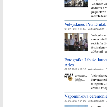
Ve dnech 21.
dědictví a V
již počtvrté
můžete těš
Velvyslanec Petr Drulá
08.07.2019 / 15:55 |
Aktualizováno:
0
Velvyslanec 
ceremonie F
setkáním div
festivalem 
zúčastnil 
Fotografka Libuše Jarcov
Arles
02.07.2019 / 19:10 |
Aktualizováno:
0
Velvyslanec 
července za
fotografie „
českou foto
Vzpomínková ceremonie
29.06.2019 / 14:00 |
Aktualizováno:
0
Dne 29. čer