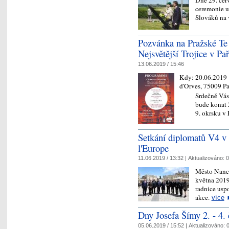
ceremonie u
Slováků na v
Pozvánka na Pražské Te
Nejsvětější Trojice v Pař
13.06.2019 / 15:46
Kdy:
20.06.2019
d'Orves, 75009 Pa
Srdečně Vás
bude konat 2
9. okrsku v 
Setkání diplomatů V4 v
l'Europe
11.06.2019 / 13:32 |
Aktualizováno:
0
Město Nancy
května 2019
radnice uspo
akce.
více
Dny Josefa Šímy 2. - 4. 
05.06.2019 / 15:52 |
Aktualizováno:
0