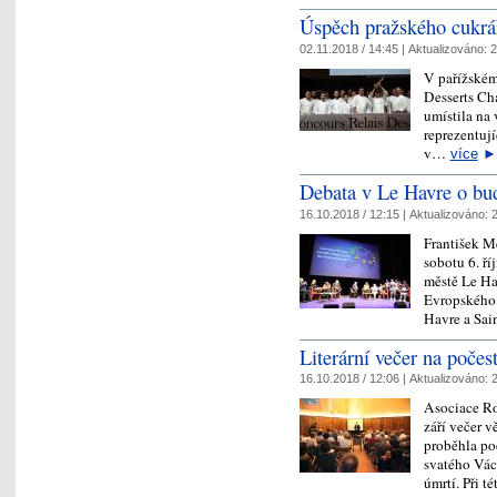
Úspěch pražského cukrář
02.11.2018 / 14:45 |
Aktualizováno:
2
V pařížském 
Desserts Cha
umístila na
reprezentuj
v…
více
►
Debata v Le Havre o bu
16.10.2018 / 12:15 |
Aktualizováno:
2
František M
sobotu 6. ř
městě Le Ha
Evropského 
Havre a Sa
Literární večer na poče
16.10.2018 / 12:06 |
Aktualizováno:
2
Asociace Ro
září večer 
proběhla po
svatého Vác
úmrtí. Při 