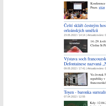
Konference 
Praze.
více
Čeští skláři čestným ho
orleánských umělců
23.05.2022 / 14:14 |
Aktualizováno:
0
14.-29. květ
Cloître St P
Výstava soch francouzs
Defontainese nazvaná „
09.05.2022 / 17:41 |
Aktualizováno:
0
Ve čtvrtek 
republiky v 
francouzsk
Toyen - baronka surreal
07.04.2022 / 12:55
Kdy:
12.04