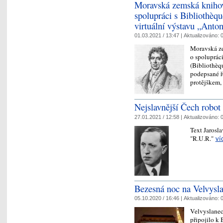
Moravská zemská kniho
spolupráci s Bibliothèqu
virtuální výstavu „Anto
01.03.2021 / 13:47 |
Aktualizováno:
0
Moravská z
o spoluprác
(Bibliothèq
podepsané 
protějškem
Nejslavnější Čech robot 
27.01.2021 / 12:58 |
Aktualizováno:
0
Text Jarosl
"R.U.R."
ví
Bezesná noc na Velvysla
05.10.2020 / 16:46 |
Aktualizováno:
0
Velvyslanect
připojilo k