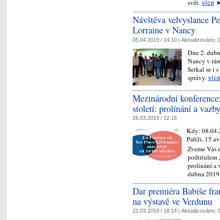
svět.
více
Návštěva velvyslance Pe
Lorraine v Nancy
05.04.2019 / 14:10 |
Aktualizováno:
0
Dne 2. dubn
Nancy v rám
Setkal se i 
správy.
víc
Mezinárodní konference:
století: prolínání a vaz
26.03.2019 / 12:16
Kdy:
08.04
Paříži, 15 a
Zveme Vás n
podtitulem „
prolínání a 
dubna 2019
Dar premiéra Babiše fr
na výstavě ve Verdunu
21.03.2019 / 18:14 |
Aktualizováno:
0