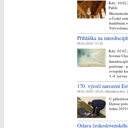
Kdy:
10.02
Paříži
Mezinárodní
a České země
hudebním sv
Velvyslane
Přihláška na interdiscip
09.01.2019 / 17:42
Kdy:
02.02
Avenue Char
Interdiscip
poétisme : p
evropské kul
3.-4. červ
170. výročí narození Er
08.01.2019 / 18:19 |
Aktualizováno:
2
U příležitos
Denise polo
ledna 2019 
Oslava československého 