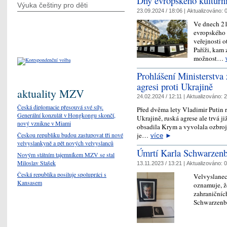
Dny evropského kulturn
Výuka češtiny pro děti
23.09.2024 / 18:06 |
Aktualizováno:
0
Ve dnech 21.
evropského d
veřejnosti o
Paříži, kam 
možnost…
Prohlášení Ministerstva 
agresi proti Ukrajině
aktuality MZV
24.02.2024 / 12:11 |
Aktualizováno:
2
Česká diplomacie přesouvá své síly.
Před dvěma lety Vladimir Putin 
Generální konzulát v Hongkongu skončí,
Ukrajině, ruská agrese ale trvá j
nový vznikne v Miami
obsadila Krym a vyvolala ozbro
Českou republiku budou zastupovat tři nové
je…
více
►
velvyslankyně a pět nových velvyslanců
Úmrtí Karla Schwarzenbe
Novým státním tajemníkem MZV se stal
Miloslav Stašek
13.11.2023 / 13:21 |
Aktualizováno:
0
Česká republika posiluje spolupráci s
Velvyslanect
Kansasem
oznamuje, ž
zahraničníc
Schwarzenb