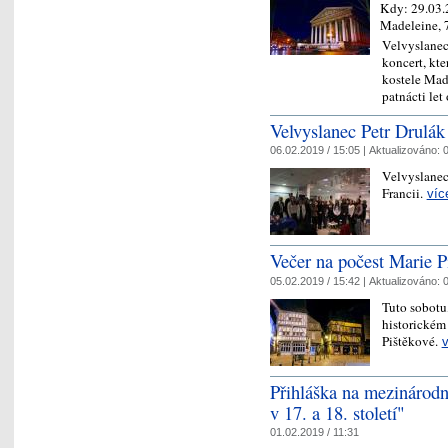
Kdy:
29.03
Madeleine, 
Velvyslanec
koncert, kt
kostele Made
patnácti le
Velvyslanec Petr Drulák 
06.02.2019 / 15:05 |
Aktualizováno:
0
Velvyslanec 
Francii.
víc
Večer na počest Marie P
05.02.2019 / 15:42 |
Aktualizováno:
0
Tuto sobotu,
historickém
Pištěkové.
v
Přihláška na mezinárodn
v 17. a 18. století"
01.02.2019 / 11:31