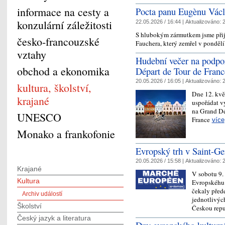
informace na cesty a
Pocta panu Eugènu Václ
konzulární záležitosti
22.05.2026 / 16:44 |
Aktualizováno:
2
S hlubokým zármutkem jsme přij
česko-francouzské
Fauchera, který zemřel v pondělí
vztahy
Hudební večer na podpo
obchod a ekonomika
Départ de Tour de Franc
20.05.2026 / 16:05 |
Aktualizováno:
2
kultura, školství,
Dne 12. kvě
krajané
uspořádat v
na Grand Dé
UNESCO
France
více
Monako a frankofonie
Evropský trh v Saint-G
20.05.2026 / 15:58 |
Aktualizováno:
2
Krajané
V sobotu 9. 
Kultura
Evropskéhu 
čekaly před
Archiv událostí
jednotlivýc
Školství
Českou re
Český jazyk a literatura