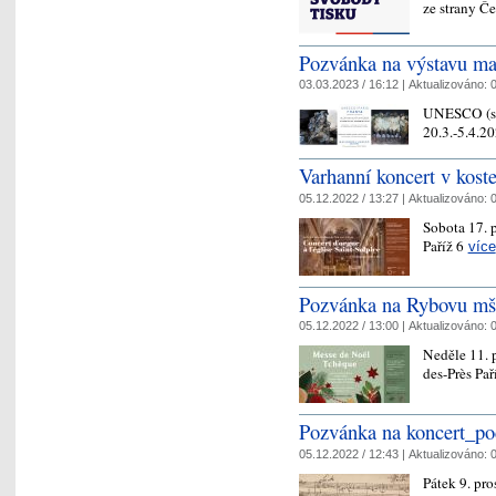
ze strany 
Pozvánka na výstavu mal
03.03.2023 / 16:12 |
Aktualizováno:
0
UNESCO (sál
20.3.-5.4.2
Varhanní koncert v koste
05.12.2022 / 13:27 |
Aktualizováno:
0
Sobota 17. 
Paříž 6
více
Pozvánka na Rybovu mš
05.12.2022 / 13:00 |
Aktualizováno:
0
Neděle 11. 
des-Près Pař
Pozvánka na koncert_po
05.12.2022 / 12:43 |
Aktualizováno:
0
Pátek 9. pr