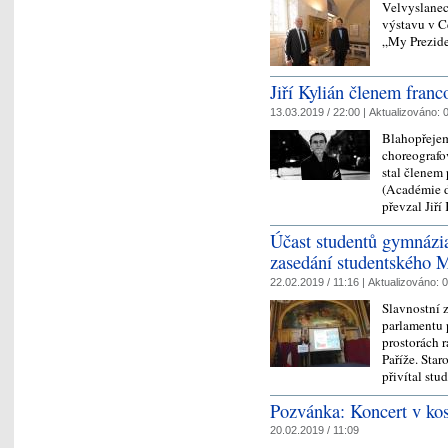
Velvyslanec
výstavu v C
„My Prezide
Jiří Kylián členem fra
13.03.2019 / 22:00 |
Aktualizováno:
0
Blahopřejem
choreografov
stal členem
(Académie d
převzal Jiř
Účast studentů gymnázi
zasedání studentského
22.02.2019 / 11:16 |
Aktualizováno:
0
Slavnostní 
parlamentu 
prostorách 
Paříže. Star
přivítal st
Pozvánka: Koncert v ko
20.02.2019 / 11:09