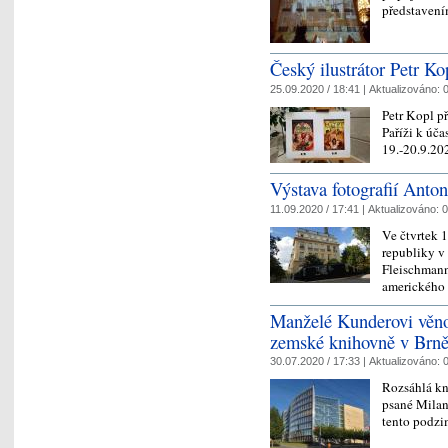
představení
Český ilustrátor Petr Ko
25.09.2020 / 18:41 |
Aktualizováno:
0
Petr Kopl p
Paříži k úč
19.-20.9.2
Výstava fotografií Anton
11.09.2020 / 17:41 |
Aktualizováno:
0
Ve čtvrtek 
republiky v
Fleischmann
amerického 
Manželé Kunderovi věno
zemské knihovně v Brn
30.07.2020 / 17:33 |
Aktualizováno:
0
Rozsáhlá kn
psané Milan
tento podz