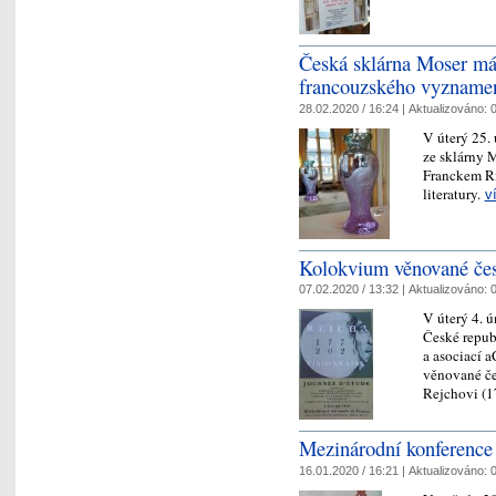
Česká sklárna Moser má 
francouzského vyznamená
28.02.2020 / 16:24 |
Aktualizováno:
0
V úterý 25.
ze sklárny 
Franckem Ri
literatury.
v
Kolokvium věnované čes
07.02.2020 / 13:32 |
Aktualizováno:
0
V úterý 4. 
České repub
a asociací 
věnované č
Rejchovi (1
Mezinárodní konference
16.01.2020 / 16:21 |
Aktualizováno:
0