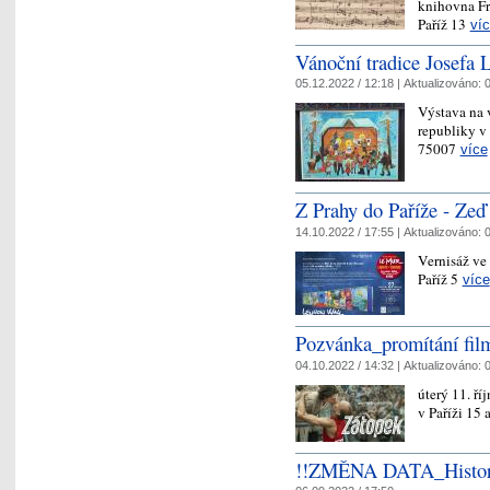
knihovna Fr
Paříž 13
ví
Vánoční tradice Josefa 
05.12.2022 / 12:18 |
Aktualizováno:
0
Výstava na 
republiky v 
75007
více
Z Prahy do Paříže - Zeď
14.10.2022 / 17:55 |
Aktualizováno:
0
Vernisáž ve
Paříž 5
více
Pozvánka_promítání fil
04.10.2022 / 14:32 |
Aktualizováno:
0
úterý 11. ř
v Paříži 15 
!!ZMĚNA DATA_Historie