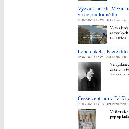
Výzva k účasti_Mezinárod
video, multumédia
16.07.2020 / 17:29 |
Aktualizováno:
0
Výzva k před
evropských 
audiovizuál
Letní anketa: Které díl
15.07.2020 / 18:24 |
Aktualizováno:
0
Velvyslanect
anketu na t
Vaše odpov
České centrum v Paříži 
05.06.2020 / 14:13 |
Aktualizováno:
0
Ve čtvrtek 4
pop-up kni