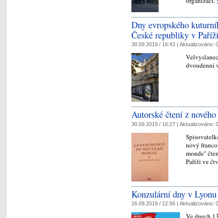
organizací.
Dny evropského kuturníh
České republiky v Paříž
30.09.2019 / 16:43 |
Aktualizováno:
0
Velvyslanect
dvoudenní v
Autorské čtení z novéh
30.09.2019 / 16:27 |
Aktualizováno:
0
Spisovatelk
nový franc
monde" čten
Paříži ve čt
Konzulární dny v Lyonu 
26.09.2019 / 12:56 |
Aktualizováno:
0
Ve dnech 13