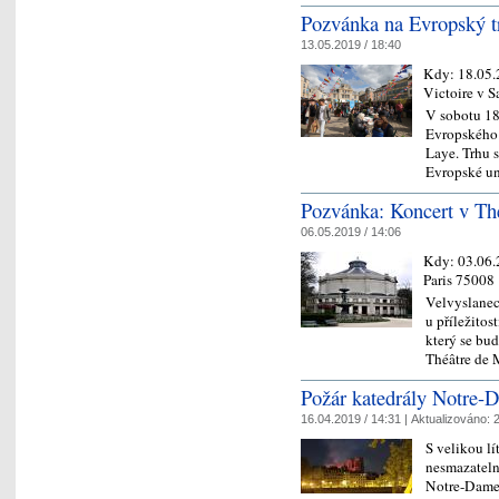
Pozvánka na Evropský t
13.05.2019 / 18:40
Kdy:
18.05
Victoire v 
V sobotu 18
Evropského 
Laye. Trhu 
Evropské un
Pozvánka: Koncert v Th
06.05.2019 / 14:06
Kdy:
03.06
Paris 75008
Velvyslanec
u příležitos
který se bu
Théâtre de 
Požár katedrály Notre-D
16.04.2019 / 14:31 |
Aktualizováno:
2
S velikou lí
nesmazatelně
Notre-Dame j