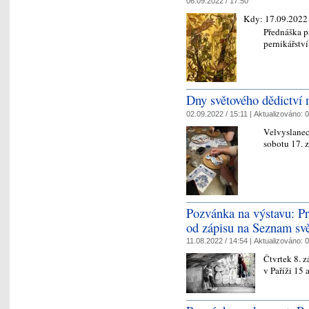
06.09.2022 / 17:50
Kdy:
17.09.2022
Přednáška p
pernikářstv
Dny světového dědictví 
02.09.2022 / 15:11 |
Aktualizováno:
0
Velvyslanec
sobotu 17. 
Pozvánka na výstavu: Pr
od zápisu na Seznam s
11.08.2022 / 14:54 |
Aktualizováno:
0
Čtvrtek 8. 
v Paříži 15