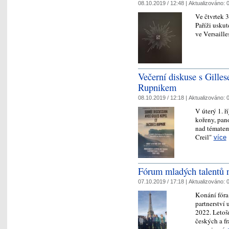
08.10.2019 / 12:48 |
Aktualizováno:
0
Ve čtvrtek 3
Paříži usku
ve Versaill
Večerní diskuse s Gill
Rupnikem
08.10.2019 / 12:18 |
Aktualizováno:
0
V úterý 1. ř
kořeny, pan
nad tématem
Creil"
více
Fórum mladých talentů n
07.10.2019 / 17:18 |
Aktualizováno:
0
Konání fóra
partnerství
2022. Letošn
českých a f