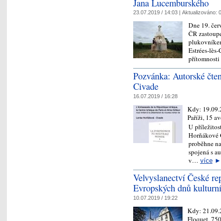
Jana Lucemburského
23.07.2019 / 14:03 |
Aktualizováno:
0
Dne 19. čer
ČR zastoupe
plukovníke
Estrées-lès
přítomnosti
Pozvánka: Autorské čte
Civade
16.07.2019 / 16:28
Kdy:
19.09
Paříži, 15 a
U příležito
Horňákové 
proběhne na
spojená s a
v…
více
►
Velvyslanectví České rep
Evropských dnů kulturní
10.07.2019 / 19:22
Kdy:
21.09.
Floquet, 750