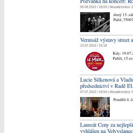
Pozvánka na koncert: R
05.08.2022 / 18:03 |
Aktualizováno:
0
úterý 13. z
Paříž, 7500
Vernisáž výstavy street 
13.07.2022 / 15:18
Kdy:
19.07
Paříži, 15 a
Lucie Silkenová a Vladim
předsednictví v Radě E
07.07.2022 / 16:54 |
Aktualizováno:
0
Pondělí 4. 
Laureát Ceny za nejlepší
vyhlášen na Velvyslanec