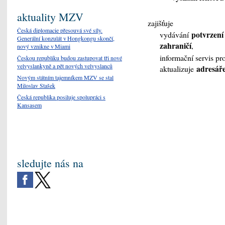
aktuality MZV
zajišťuje
Česká diplomacie přesouvá své síly.
potvrzení
vydávání
Generální konzulát v Hongkongu skončí,
zahraničí
,
nový vznikne v Miami
informační servis pr
Českou republiku budou zastupovat tři nové
velvyslankyně a pět nových velvyslanců
adresář
aktualizuje
Novým státním tajemníkem MZV se stal
Miloslav Stašek
Česká republika posiluje spolupráci s
Kansasem
sledujte nás na