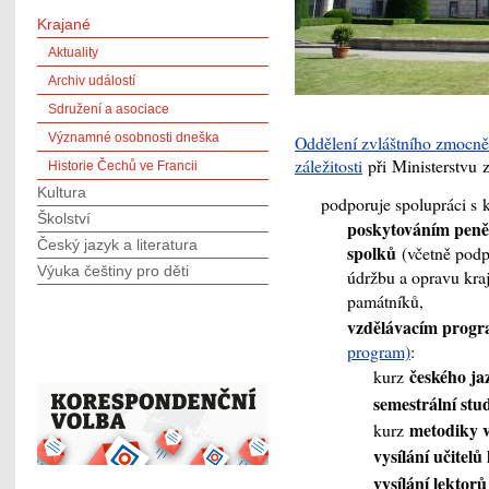
Krajané
Aktuality
Archiv událostí
Sdružení a asociace
Významné osobnosti dneška
Oddělení zvláštního zmocně
záležitosti
při Ministerstvu z
Historie Čechů ve Francii
Kultura
podporuje spolupráci s 
Školství
poskytováním peněž
Český jazyk a literatura
spolků
(včetně podp
Výuka češtiny pro děti
údržbu a opravu kraj
památníků,
vzdělávacím progr
program)
:
českého ja
kurz
semestrální stu
metodiky v
kurz
vysílání učite
vysílání lektorů