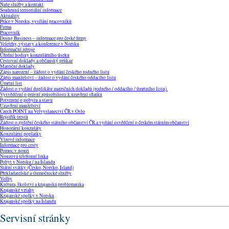
Naše služby a kontakt
Souhrnná teritoriální informace
Aktuality
Práce v Norsku, vysílání pracovníků
Firma
Pracovník
Doing Business – informace pro české firmy
Veletrhy, výstavy a konference v Norsku
Informační zdroje
Úřední hodiny konzulárního úseku
Cestovní doklady a občanský průkaz
Matriční doklady
​Zápis narození – žádost o vydání českého rodného listu
Zápis manželství – žádost o vydání českého oddacího listu
Úmrtní list
Žádost o vydání duplikátu matričních dokladů (rodného / oddacího / úmrtního listu).
Vysvědčení o právní způsobilosti k uzavření sňatku
Potvrzení o pobytu a stavu
Uzavření manželství
Czech POINT na Velvyslanectví ČR v Oslo
Rejstřík trestů
Žádost o zjištění českého státního občanství ČR a vydání osvědčení o českém státním občanství
Honorární konzuláty
Konzulární poplatky
Vízové informace
Informace pro cesty
Pomoc v nouzi
Nouzová telefonní linka
Pobyt v Norsku / na Islandu
Státní svátky (Česko, Norsko, Island)
Překladatelské a tlumočnické služby
Volby
Kultura, školství a krajanská problematika
Krajanské vztahy
Krajanské spolky v Norsku
Krajanské spolky na Islandu
Servisní stránky