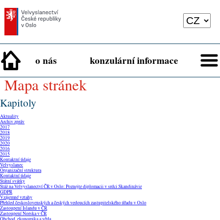
o nás
konzulární informace
mapa stránek
Kapitoly
Aktuality
Archiv zpráv
2017
2018
2019
2020
2016
2015
Kontaktní údaje
Velvyslanec
Organizační struktura
Kontaktní údaje
Státní svátky
Stáž na Velvyslanectví ČR v Oslo: Poznejte diplomacii v srdci Skandinávie
GDPR
Vzájemné vztahy
Přehled československých a českých vedoucích zastupitelského úřadu v Oslo
Zastoupení Islandu v ČR
Zastoupení Norska v ČR
Obchod, ekonomika a věda