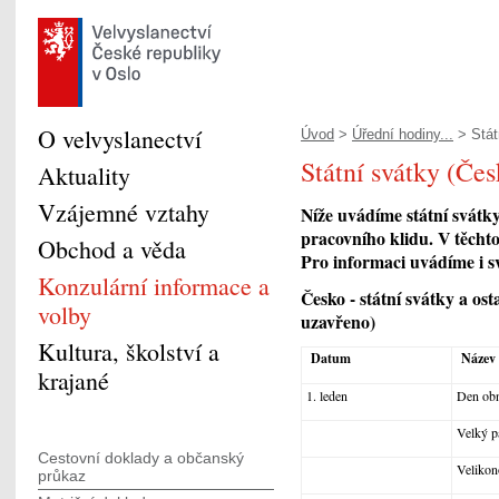
O velvyslanectví
Úvod
>
Úřední hodiny...
> Stát
Státní svátky (Čes
Aktuality
Vzájemné vztahy
Níže uvádíme státní svátky
pracovního klidu. V těchto
Obchod a věda
Pro informaci uvádíme i s
Konzulární informace a
Česko - státní svátky a ost
volby
uzavřeno)
Kultura, školství a
Datum
Název
krajané
1. leden
Den obn
Velký p
Cestovní doklady a občanský
Velikon
průkaz