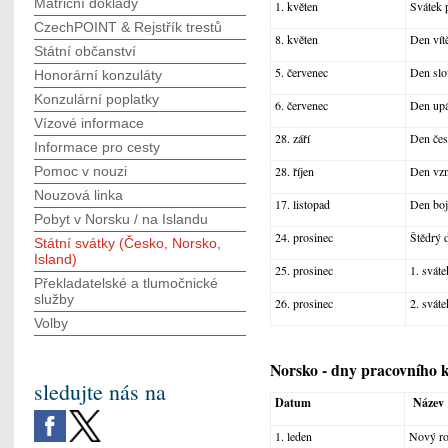
Matriční doklady
1. květen
Svátek 
CzechPOINT & Rejstřík trestů
8. květen
Den vítě
Státní občanství
5. červenec
Den slo
Honorární konzuláty
Konzulární poplatky
6. červenec
Den upá
Vízové informace
28. září
Den česk
Informace pro cesty
Pomoc v nouzi
28. říjen
Den vzn
Nouzová linka
17. listopad
Den boj
Pobyt v Norsku / na Islandu
24. prosinec
Štědrý 
Státní svátky (Česko, Norsko,
Island)
25. prosinec
1. svát
Překladatelské a tlumočnické
služby
26. prosinec
2. svát
Volby
Norsko - dny pracovního k
sledujte nás na
Datum
Název
1. leden
Nový r