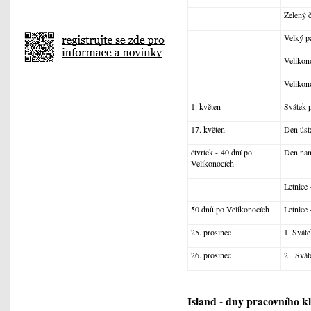
Zelený č
Velký p
Velikon
Velikon
1. květen
Svátek 
17. květen
Den úst
čtvrtek - 40 dní po
Den nan
Velikonocích
Letnice 
50 dnů po Velikonocích
Letnice 
25. prosinec
1. Svát
26. prosinec
2. Svát
Island - dny pracovního k