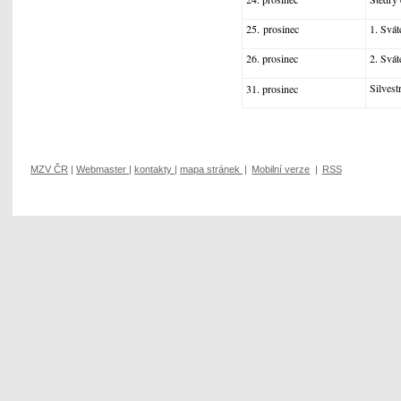
25. prosinec
1. Svát
26. prosinec
2. Svát
Silvest
31. prosinec
MZV ČR
|
Webmaster
|
kontakty
|
mapa stránek
|
Mobilní verze
|
RSS