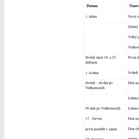
Datum
Název
1. leden
Nový r
Zelený 
Velký 
Velikon
čtvrtek mezi 19. a 25.
První d
dubnem
Svátek 
1. květen
čtvrtek - 40 dní po
Den na
Velikonocích
Letnice
50 dnů po Velikonocích
Letnice
17. červen
Den nez
Den ob
první pondělí v srpnu
24. prosinec
Štědrý