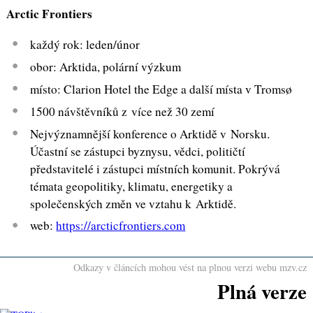
Arctic Frontiers
každý rok: leden/únor
obor: Arktida, polární výzkum
místo: Clarion Hotel the Edge a další místa v Tromsø
1500 návštěvníků z více než 30 zemí
Nejvýznamnější konference o Arktidě v Norsku.
Účastní se zástupci byznysu, vědci, političtí
představitelé i zástupci místních komunit. Pokrývá
témata geopolitiky, klimatu, energetiky a
společenských změn ve vztahu k Arktidě.
web:
https://arcticfrontiers.com
Odkazy v článcích mohou vést na plnou verzi webu mzv.cz
Plná verze