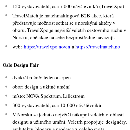
150 vystavovatelů, cca 7 000 návštěvníků (TravelXpo)
TravelMatch je matchmakingová B2B akce, která
představuje možnost setkat se s norskými aktéry v
oboru. TravelXpo je největší veletrh cestovního ruchu v
Norsku, obě akce na sebe bezprostředně navazují.
web:
https://travelxpo.no/en
a
https://travelmatch.no
Oslo Design Fair
dvakrát ročně: leden a srpen
obor: design a užitné umění
místo: NOVA Spektrum, Lillestrøm
300 vystavovatelů, cca 10 000 návštěvníků
V Norsku se jedná o největší nákupní veletrh v oblasti
designu a užitného umění. Veletrh propojuje designéry,
architekty, blogery a prodejce z celého světa.