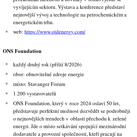
vyvíjejícím sektoru. Výstava a konference představí
nejnovější vývoj a technologie na petrochemickém a
energetickém trhu.
web:
https://www.otdenergy.com/
ONS Foundation
každý druhý rok (příští 8/2026)
obor: obnovitelné zdroje energie
místo: Stavanger Forum
1 200 vystavovatelů
ONS Foundation, který v roce 2024 oslaví 50 let,
představuje perfektní možnost dozvědět se podrobněji
o nejnovějších trendech v oblasti přechodu k zelené
energii. Jde o místo setkávání spojující mezinárodní
dodavatele a provozní společnosti, kteří pracují na