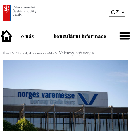
o nás
konzulární informace
>
> Veletrhy, výstavy a...
Úvod
Obchod, ekonomika a věda