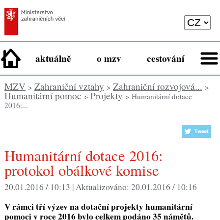
aktuálně
o mzv
cestování
MZV
Zahraniční vztahy
Zahraniční rozvojová...
>
>
>
Humanitární pomoc
Projekty
>
> Humanitární dotace
2016:...
Humanitární dotace 2016:
protokol obálkové komise
20.01.2016 / 10:13 |
Aktualizováno:
20.01.2016 / 10:16
V rámci tří výzev na dotační projekty humanitární
pomoci v roce 2016 bylo celkem podáno 35 námětů.