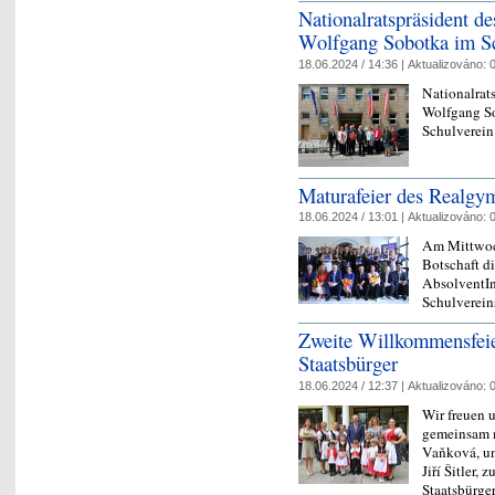
Nationalratspräsident d
Wolfgang Sobotka im S
18.06.2024 / 14:36 |
Aktualizováno:
0
Nationalrat
Wolfgang So
Schulverei
Maturafeier des Realg
18.06.2024 / 13:01 |
Aktualizováno:
0
Am Mittwoch
Botschaft di
AbsolventIn
Schulverein
Zweite Willkommensfeie
Staatsbürger
18.06.2024 / 12:37 |
Aktualizováno:
0
Wir freuen u
gemeinsam m
Vaňková, un
Jiří Šitler
Staatsbürge