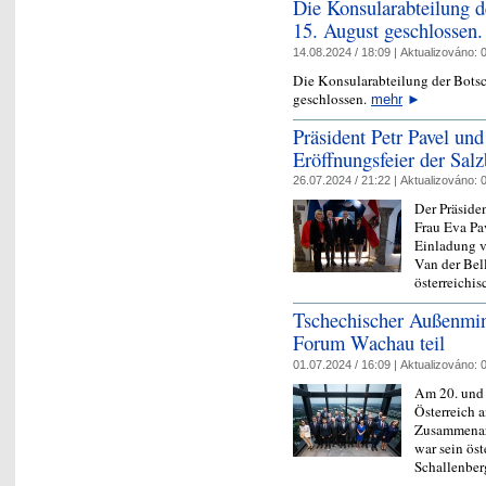
Die Konsularabteilung d
15. August geschlossen.
14.08.2024 / 18:09 |
Aktualizováno:
0
Die Konsularabteilung der Botsc
geschlossen.
mehr
►
Präsident Petr Pavel un
Eröffnungsfeier der Salz
26.07.2024 / 21:22 |
Aktualizováno:
0
Der Präside
Frau Eva Pa
Einladung v
Van der Bel
österreich
Tschechischer Außenmin
Forum Wachau teil
01.07.2024 / 16:09 |
Aktualizováno:
0
Am 20. und 
Österreich 
Zusammenarb
war sein ös
Schallenbe