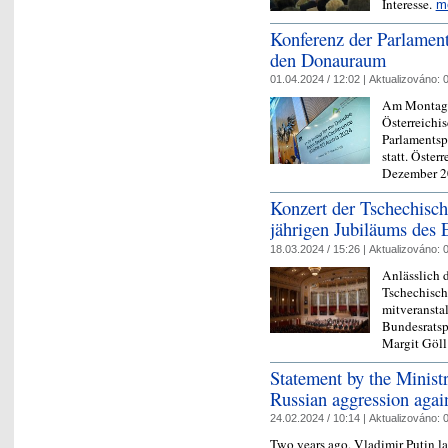
Interesse.
m
Konferenz der Parlament
den Donauraum
01.04.2024 / 12:02 |
Aktualizováno:
0
Am Montag u
Österreichi
Parlamentsp
statt. Öster
Dezember 
Konzert der Tschechisch
jährigen Jubiläums des 
18.03.2024 / 15:26 |
Aktualizováno:
0
Anlässlich d
Tschechisch
mitveransta
Bundesratsp
Margit Göl
Statement by the Minist
Russian aggression agai
24.02.2024 / 10:14 |
Aktualizováno:
0
Two years ago, Vladimir Putin l