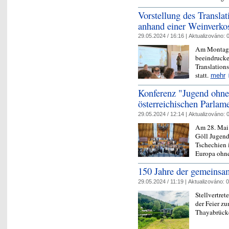
Vorstellung des Transla
anhand einer Weinverko
29.05.2024 / 16:16 |
Aktualizováno:
0
Am Montag f
beeindrucke
Translation
statt.
mehr
Konferenz "Jugend ohne
österreichischen Parlam
29.05.2024 / 12:14 |
Aktualizováno:
0
Am 28. Mai 
Göll Jugend
Tschechien 
Europa ohne
150 Jahre der gemeinsa
29.05.2024 / 11:19 |
Aktualizováno:
0
Stellvertret
der Feier z
Thayabrücke