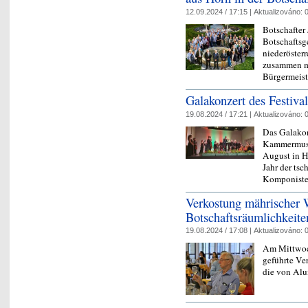
12.09.2024 / 17:15 |
Aktualizováno:
0
Botschafter 
Botschaftsg
niederöster
zusammen mi
Bürgermeis
Galakonzert des Festiva
19.08.2024 / 17:21 |
Aktualizováno:
0
Das Galakon
Kammermusi
August in H
Jahr der ts
Komponiste
Verkostung mährischer 
Botschaftsräumlichkeite
19.08.2024 / 17:08 |
Aktualizováno:
0
Am Mittwoch
geführte Ve
die von Alu