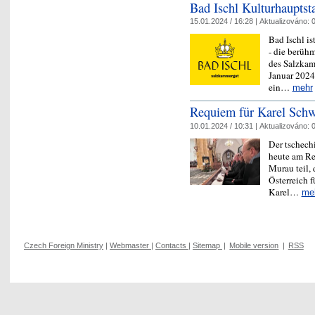
Bad Ischl Kulturhauptst
15.01.2024 / 16:28 |
Aktualizováno:
0
Bad Ischl is
- die berüh
des Salzkamm
Januar 2024 s
ein…
mehr
Requiem für Karel Sch
10.01.2024 / 10:31 |
Aktualizováno:
0
Der tschechi
heute am Re
Murau teil, 
Österreich 
Karel…
me
Czech Foreign Ministry
|
Webmaster
|
Contacts
|
Sitemap
|
Mobile version
|
RSS