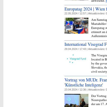
anwesend.
Europatag 2024 | Wien f
22.05.2024 / 12:57 |
Aktualizováno:
0
Am Samstag,
Mariahilfer 
Europatag st
erinnert an 
Außenminis
International Visegrad 
29.04.2024 / 17:43 |
Aktualizováno:
0
The Visegra
located in B
by the gove
Slovakia, t
civil socie
Vortrag von MUDr. Fra
'Künstliche Inteligenz'
23.04.2024 / 12:36 |
Aktualizováno:
0
Der Vortrag
Neuropathol
der am 17. A