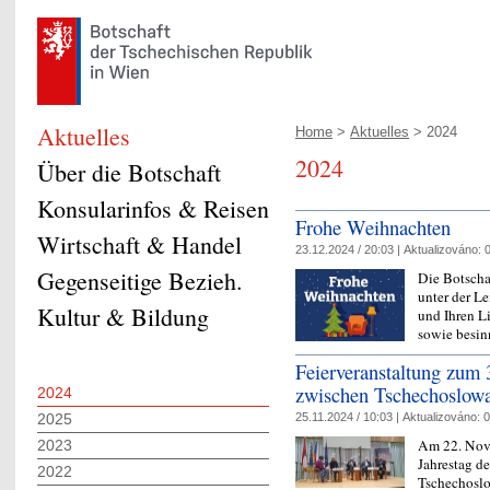
Aktuelles
Home
>
Aktuelles
> 2024
2024
Über die Botschaft
Konsularinfos & Reisen
Frohe Weihnachten
Wirtschaft & Handel
23.12.2024 / 20:03 |
Aktualizováno:
0
Gegenseitige Bezieh.
Die Botscha
unter der Le
Kultur & Bildung
und Ihren L
sowie besin
Feierveranstaltung zum 
zwischen Tschechoslowa
2024
25.11.2024 / 10:03 |
Aktualizováno:
0
2025
Am 22. Nove
2023
Jahrestag d
2022
Tschechoslow