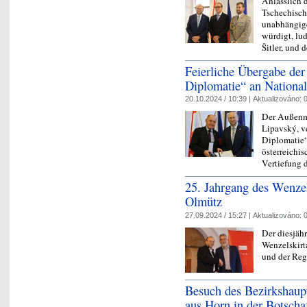
Anlässlich d
Tschechisch
unabhängig
würdigt, lud
Šitler, und 
Feierliche Übergabe der
Diplomatie“ an National
20.10.2024 / 10:39 |
Aktualizováno:
0
Der Außenmi
Lipavský, v
Diplomatie“
österreichis
Vertiefung
25. Jahrgang des Wenzels
Olmütz
27.09.2024 / 15:27 |
Aktualizováno:
0
Der diesjähr
Wenzelskirt
und der Re
Besuch des Bezirkshaup
aus Horn in der Botscha