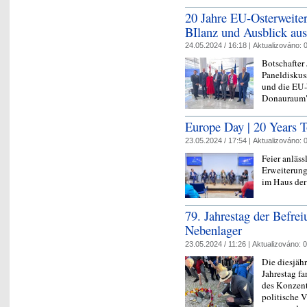
20 Jahre EU-Osterweite
BIlanz und Ausblick a
24.05.2024 / 16:18 |
Aktualizováno:
0
Botschafter 
Paneldiskus
und die EU-
Donauraum"
Europe Day | 20 Years T
23.05.2024 / 17:54 |
Aktualizováno:
0
Feier anläss
Erweiterung
im Haus der
79. Jahrestag der Befre
Nebenlager
23.05.2024 / 11:26 |
Aktualizováno:
0
Die diesjäh
Jahrestag fa
des Konzent
politische V