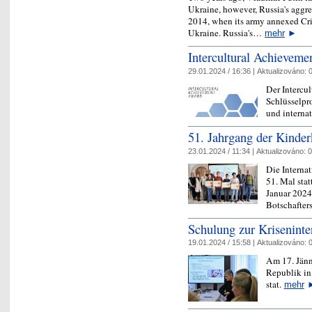
Ukraine, however, Russia's aggre
2014, when its army annexed Cri
Ukraine. Russia's…
mehr
►
Intercultural Achievem
29.01.2024 / 16:36 |
Aktualizováno:
0
Der Intercu
Schlüsselpr
und interna
51. Jahrgang der Kinder
23.01.2024 / 11:34 |
Aktualizováno:
0
Die Interna
51. Mal stat
Januar 2024
Botschafters 
Schulung zur Kriseninte
19.01.2024 / 15:58 |
Aktualizováno:
0
Am 17. Jänn
Republik in
stat.
mehr