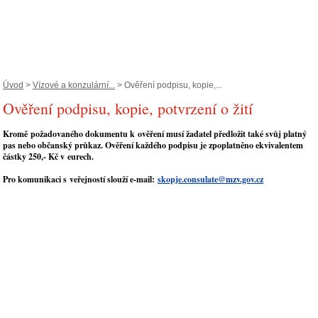
Úvod
>
Vízové a konzulární...
> Ověření podpisu, kopie,...
Ověření podpisu, kopie, potvrzení o žití
Kromě požadovaného dokumentu k ověření musí žadatel předložit také svůj platný
pas nebo občanský průkaz. Ověření každého podpisu je zpoplatněno ekvivalentem
částky 250,- Kč v eurech.
Pro komunikaci s veřejností slouží e-mail:
skopje.consulate@mzv.gov.cz