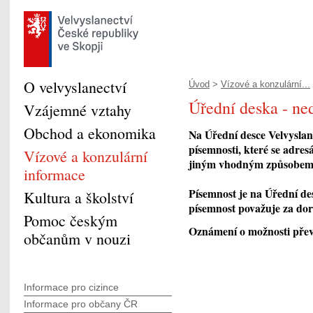
O velvyslanectví
Úvod
>
Vízové a konzulární...
Úřední deska - ne
Vzájemné vztahy
Obchod a ekonomika
Na Úřední desce Velvyslan
písemnosti, které se adres
Vízové a konzulární
jiným vhodným způsobem 
informace
Písemnost je na Úřední d
Kultura a školství
písemnost považuje za do
Pomoc českým
Oznámení o možnosti přev
občanům v nouzi
Informace pro cizince
Informace pro občany ČR