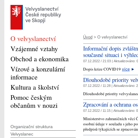
O velvyslanectví
Úvod
> O velvyslanectví
Vzájemné vztahy
Informační dopis zvlášt
současné situaci i výhl
Obchod a ekonomika
07.12.2022 / 21:03 |
Aktualizováno:
0
Vízové a konzulární
Dopis krize COVID19
více
►
informace
Dlouhodobé priority vel
Kultura a školství
07.12.2022 / 11:28 |
Aktualizováno:
2
Dlouhodobé priority velvyslane
Pomoc českým
Zpracování a ochrana 
občanům v nouzi
07.12.2022 / 11:15 |
Aktualizováno:
0
Ministerstvo zahraničních věcí 
osobní údaje v souladu s jeho p
Organizační struktura
předpisů týkajících se zpracová
Velvyslanec