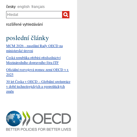
česky
english
français
Hledat
rozšířené vyhledávání
poslední články
MCM 2026 - zasedání Rady OECD na
ministerské úrovni
Česká republika přebírá předsednictví
Mezinárodního dopravního fóra ITF
Oficiální rozvojová pomoc zemí OECD v r.
2025
30 let Česka v OECD – Globální spolupráce
v době technologických a geopolitických
změn