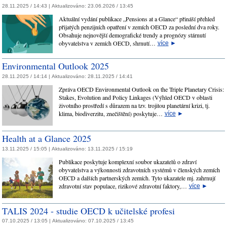
28.11.2025 / 14:43 |
Aktualizováno:
23.06.2026 / 13:45
Aktuální vydání publikace „Pensions at a Glance“ přináší přehled
přijatých penzijních opatření v zemích OECD za poslední dva roky.
Obsahuje nejnovější demografické trendy a prognózy stárnutí
obyvatelstva v zemích OECD, shrnutí…
více
►
Environmental Outlook 2025
28.11.2025 / 14:14 |
Aktualizováno:
28.11.2025 / 14:41
Zpráva OECD Environmental Outlook on the Triple Planetary Crisis:
Stakes, Evolution and Policy Linkages (Výhled OECD v oblasti
životního prostředí s důrazem na tzv. trojitou planetární krizi, tj.
klima, biodiverzitu, znečištění) poskytuje…
více
►
Health at a Glance 2025
13.11.2025 / 15:05 |
Aktualizováno:
13.11.2025 / 15:19
Publikace poskytuje komplexní soubor ukazatelů o zdraví
obyvatelstva a výkonnosti zdravotních systémů v členských zemích
OECD a dalších partnerských zemích. Tyto ukazatele mj. zahrnují
zdravotní stav populace, rizikové zdravotní faktory,…
více
►
TALIS 2024 - studie OECD k učitelské profesi
07.10.2025 / 13:05 |
Aktualizováno:
07.10.2025 / 13:45