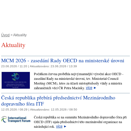
Úvod
> Aktuality
Aktuality
MCM 2026 - zasedání Rady OECD na ministerské úrovni
23.06.2026 / 11:20 |
Aktualizováno:
23.06.2026 / 13:39
Počátkem června proběhla nejvýznamnější výroční akce OECD -
zasedání Rady na ministerské úrovni, tzv. Ministerial Council
Meeting (MCM), letos za účasti místopředsedy vlády a ministra
zahraničních věcí ČR Petra Macinky.
více
►
Česká republika přebírá předsednictví Mezinárodního
dopravního fóra ITF
12.05.2026 / 08:29 |
Aktualizováno:
12.05.2026 / 08:50
Česká republika se na summitu Mezinárodního dopravního fóra při
OECD (ITF) ujala předsednictví této mezinárodní organizace na
následující rok.
více
►