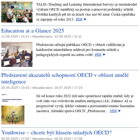
TALIS (Teaching and Learning International Survey) je mezinárodní
výzkum OECD zaměřený na postoje a pracovní podmínky učitelů.
Probíhá každých pět let za účasti více než 60 zemí. Česká republika
se zapojuje od roku 2013.
více
►
Education at a Glance 2025
12.09.2025 / 10:31 |
Aktualizováno:
12.09.2025 / 11:11
Představení stěžejní publikace OECD v oblasti vzdělávání je
každoroční mimořádnou událostí pro komunitu učitelů a
pedagogických expertů na celém světě.
více
►
Představení ukazatelů schopností OECD v oblasti umělé
inteligence
20.06.2025 / 15:02 |
Aktualizováno:
16.07.2025 / 17:23
Již od konce roku 2022 čelí naše společnost rapidní změně, kdy je
svět stále více ovlivňován umělou inteligencí (AI). Zatímco AI se
progresivně vyvíjí, lidské vnímání a porozumění tomuto fenoménu
zaostává. Aktuální zpráva OECD „Představení…
více
►
Youthwise – chcete být hlasem mladých OECD?
06.05.2025 / 17:00 |
Aktualizováno:
06.05.2025 / 17:08