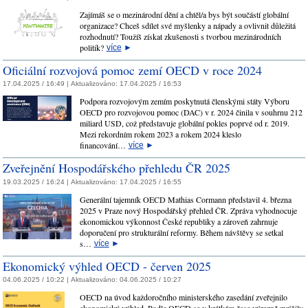
Zajímáš se o mezinárodní dění a chtěl/a bys být součástí globální
organizace? Chceš sdílet své myšlenky a nápady a ovlivnit důležitá
rozhodnutí? Toužíš získat zkušenosti s tvorbou mezinárodních
politik?
více
►
Oficiální rozvojová pomoc zemí OECD v roce 2024
17.04.2025 / 16:49 |
Aktualizováno:
17.04.2025 / 16:53
Podpora rozvojovým zemím poskytnutá členskými státy Výboru
OECD pro rozvojovou pomoc (DAC) v r. 2024 činila v souhrnu 212
miliard USD, což představuje globální pokles poprvé od r. 2019.
Mezi rekordním rokem 2023 a rokem 2024 kleslo
financování…
více
►
Zveřejnění Hospodářského přehledu ČR 2025
19.03.2025 / 16:24 |
Aktualizováno:
17.04.2025 / 16:55
Generální tajemník OECD Mathias Cormann představil 4. března
2025 v Praze nový Hospodářský přehled ČR. Zpráva vyhodnocuje
ekonomickou výkonnost České republiky a zároveň zahrnuje
doporučení pro strukturální reformy. Během návštěvy se setkal
s…
více
►
Ekonomický výhled OECD - červen 2025
04.06.2025 / 10:22 |
Aktualizováno:
04.06.2025 / 10:27
OECD na úvod každoročního ministerského zasedání zveřejnilo