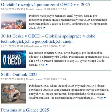
Oficiální rozvojová pomoc zemí OECD v r. 2025
10.04.2026 / 15:35 |
Aktualizováno:
10.04.2026 / 16:06
Podpora rozvojovým zemím od členů Výboru OECD pro
rozvojovou pomoc (DAC) zaznamenala v roce 2025 nejrazantnější
meziroční pokles v celé své historii, konkrétně o 23 % oproti roku
2024.
více
►
30 let Česka v OECD – Globální spolupráce v době
technologických a geopolitických změn
21.01.2026 / 11:34 |
Aktualizováno:
21.01.2026 / 11:53
Jak propojit expertízu OECD a vizi byznysu pro dlouhodobou
odolnost a udržitelný růst Česka? Pozvánka na společnou akci MZV
ČR a VŠE v Praze u příležitosti oslavy 30. výročí vstupu ČR do
OECD.
více
►
Skills Outlook 2025
12.12.2025 / 10:36 |
Aktualizováno:
23.06.2026 / 13:44
Publikace OECD Skills Outlook 2025 (Výhled OECD v oblasti
dovedností 2025) se věnuje tématu optimálního rozvoje dovedností,
nutných v 21. století pro udržení hospodářského růstu a sociální
soudržnosti státu - na mezinárodním srovnání ukazuje,…
více
►
Pensions at a Glance 2025