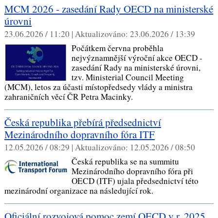
MCM 2026 - zasedání Rady OECD na ministerské
úrovni
23.06.2026 / 11:20 |
Aktualizováno:
23.06.2026 / 13:39
Počátkem června proběhla
nejvýznamnější výroční akce OECD -
zasedání Rady na ministerské úrovni,
tzv. Ministerial Council Meeting
(MCM), letos za účasti místopředsedy vlády a ministra
zahraničních věcí ČR Petra Macinky.
Česká republika přebírá předsednictví
Mezinárodního dopravního fóra ITF
12.05.2026 / 08:29 |
Aktualizováno:
12.05.2026 / 08:50
Česká republika se na summitu
Mezinárodního dopravního fóra při
OECD (ITF) ujala předsednictví této
mezinárodní organizace na následující rok.
Oficiální rozvojová pomoc zemí OECD v r. 2025