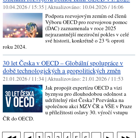
10.04.2026 / 15:35 |
Aktualizováno:
10.04.2026 / 16:06
Podpora rozvojovým zemím od členů
Výboru OECD pro rozvojovou pomoc
(DAC) zaznamenala v roce 2025
nejrazantnější meziroční pokles v celé
své historii, konkrétně o 23 % oproti
roku 2024.
30 let Česka v OECD – Globální spolupráce v
době technologických a geopolitických změn
21.01.2026 / 11:34 |
Aktualizováno:
21.01.2026 / 11:53
Jak propojit expertízu OECD a vizi
byznysu pro dlouhodobou odolnost a
udržitelný růst Česka? Pozvánka na
společnou akci MZV ČR a VŠE v Praze
u příležitosti oslavy 30. výročí vstupu
ČR do OECD.
◀◀
▶▶