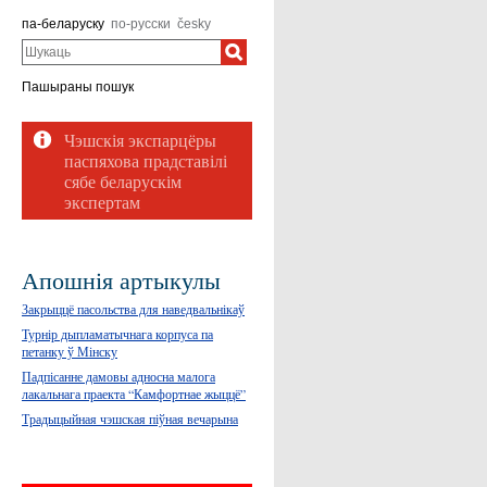
па-беларуску
по-русски
česky
Шукаць
Пашыраны пошук
Апошнія артыкулы
Закрыццё пасольства для наведвальнікаў
Турнір дыпламатычнага корпуса па
петанку ў Мінску
Падпісанне дамовы адносна малога
лакальнага праекта “Камфортнае жыццё”
Традыцыйная чэшская піўная вечарына