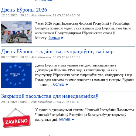
Дзень Еўропы 2026
12.05.2026 / 20:10 |
Aktualizováno:
12.05.2026 / 20:50
7 мая 2026 года Пасольства Чэшскай Рэспублікі ў Рэспубліцы
Беларусь прыняло ўдзел у святкаванні Дня Еўропы, якое было
арганізавана Прадстаўніцтвам Еўрапейскага саюза ў
Мінску.
больш
►
Дзень Еўропы - адзінства, супрацоўніцтва і мір
08.05.2026 / 10:00 |
Aktualizováno:
06.05.2026 / 16:51
Дзень Еўропы 9 мая ўшаноўвае ідэю, выкладзеную ў
Дэкларацыі Шумана 1950 года, і каштоўнасці, на якіх
грунтуецца Еўрапейскі саюз: супрацоўніцтва, салідарнасць і мір.
Гэтая дата таксама азначае паваротны момант у гісторыі Еўропы
— канец…
больш
►
Закрыццё пасольства для наведвальнікаў
29.04.2026 / 08:08 |
Aktualizováno:
29.04.2026 / 08:11
У сувязі з дзяржаўнымі святамі Чэшскай Рэспублікі Пасольства
Чэшскай Рэспублікі ў Рэспубліцы Беларусь будзе закрыта ў
наступныя дні:
больш
►