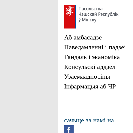
Аб амбасадзе
Паведамленні і падзеі
Гандаль і эканоміка
Консульскі аддзел
Узаемаадносіны
Інфармацыя аб ЧР
сачыце за намі на