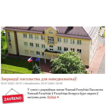
Закрыццё пасольства для наведвальнікаў
05.07.2026 / 20:47 |
Aktualizováno:
05.07.2026 / 20:49
У сувязі з дзяржаўным святам Чэшскай Рэспублікі Пасольства
Чэшскай Рэспублікі ў Рэспубліцы Беларусь будзе закрыта ў
наступны дзень:
больш
►