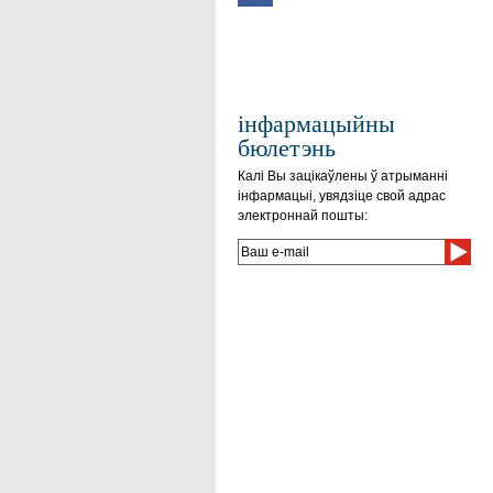
інфармацыйны
бюлетэнь
Калі Вы зацікаўлены ў атрыманні
інфармацыі, увядзіце свой адрас
электроннай пошты: