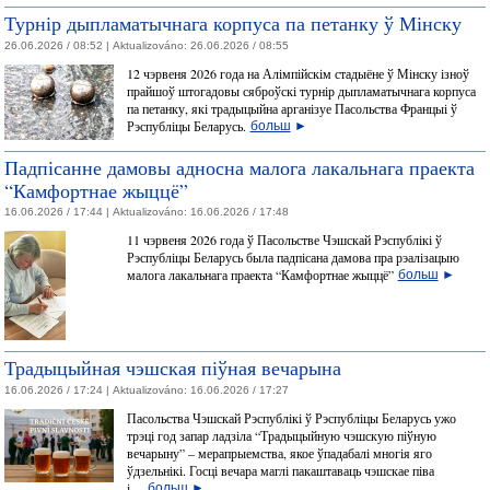
Турнір дыпламатычнага корпуса па петанку ў Мінску
26.06.2026 / 08:52 |
Aktualizováno:
26.06.2026 / 08:55
12 чэрвеня 2026 года на Алімпійскім стадыёне ў Мінску ізноў
прайшоў штогадовы сяброўскі турнір дыпламатычнага корпуса
па петанку, які традыцыйна арганізуе Пасольства Францыі ў
Рэспубліцы Беларусь.
больш
►
Падпісанне дамовы адносна малога лакальнага праекта
“Камфортнае жыццё”
16.06.2026 / 17:44 |
Aktualizováno:
16.06.2026 / 17:48
11 чэрвеня 2026 года ў Пасольстве Чэшскай Рэспублікі ў
Рэспубліцы Беларусь была падпісана дамова пра рэалізацыю
малога лакальнага праекта “Камфортнае жыццё”
больш
►
Традыцыйная чэшская піўная вечарына
16.06.2026 / 17:24 |
Aktualizováno:
16.06.2026 / 17:27
Пасольства Чэшскай Рэспублікі ў Рэспубліцы Беларусь ужо
трэці год запар ладзіла “Традыцыйную чэшскую піўную
вечарыну” – мерапрыемства, якое ўпадабалі многія яго
ўдзельнікі. Госці вечара маглі пакаштаваць чэшскае піва
і…
больш
►