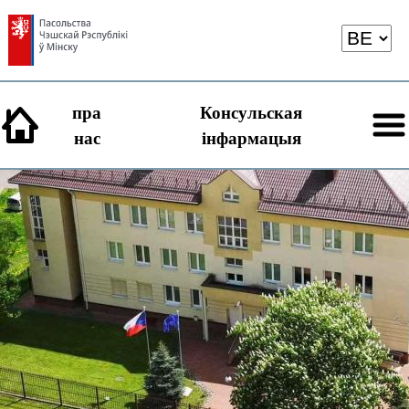
пра
Консульская
нас
iнфармацыя