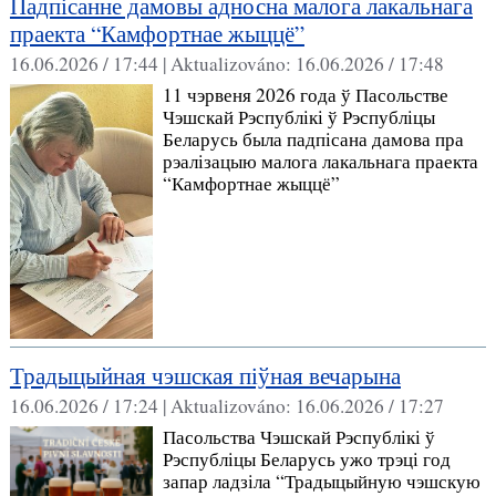
Падпісанне дамовы адносна малога лакальнага
праекта “Камфортнае жыццё”
16.06.2026 / 17:44 |
Aktualizováno:
16.06.2026 / 17:48
11 чэрвеня 2026 года ў Пасольстве
Чэшскай Рэспублікі ў Рэспубліцы
Беларусь была падпісана дамова пра
рэалізацыю малога лакальнага праекта
“Камфортнае жыццё”
Традыцыйная чэшская піўная вечарына
16.06.2026 / 17:24 |
Aktualizováno:
16.06.2026 / 17:27
Пасольства Чэшскай Рэспублікі ў
Рэспубліцы Беларусь ужо трэці год
запар ладзіла “Традыцыйную чэшскую