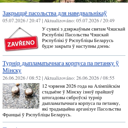
Закрыццё пасольства для наведвальнікаў
05.07.2026 / 20:47 |
Aktualizováno:
05.07.2026 / 20:49
У сувязі з дзяржаўным святам Чэшскай
Рэспублікі Пасольства Чэшскай
Рэспублікі ў Рэспубліцы Беларусь
будзе закрыта ў наступны дзень:
Турнір дыпламатычнага корпуса па петанку ў
Мінску
26.06.2026 / 08:52 |
Aktualizováno:
26.06.2026 / 08:55
12 чэрвеня 2026 года на Алімпійскім
стадыёне ў Мінску ізноў прайшоў
штогадовы сяброўскі турнір
дыпламатычнага корпуса па петанку,
які традыцыйна арганізуе Пасольства
Францыі ў Рэспубліцы Беларусь.