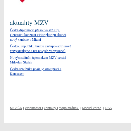
aktuality MZV
Česká diplomacie přesouvá své síly.
Generální konzulát v Hongkongu skončí,
nový vznikne v Miami
Českou republiku budou zastupovat tři nové
velvyslankyně a pět nových velvyslanců
Novým státním tajemníkem MZV se stal
Miloslav Stašek
Česká republika posiluje spolupráci s
Kansasem
MZV ČR
|
Webmaster
|
kontakty
|
mapa stránek
|
Mobilní verze
|
RSS