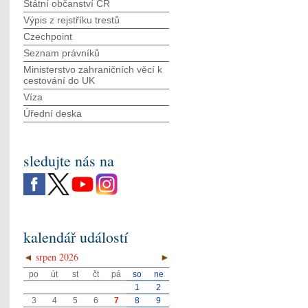
Státní občanství ČR
Výpis z rejstříku trestů
Czechpoint
Seznam právníků
Ministerstvo zahraničních věcí k
cestování do UK
Víza
Úřední deska
sledujte nás na
kalendář událostí
◄
srpen 2026
►
po
út
st
čt
pá
so
ne
1
2
3
4
5
6
7
8
9