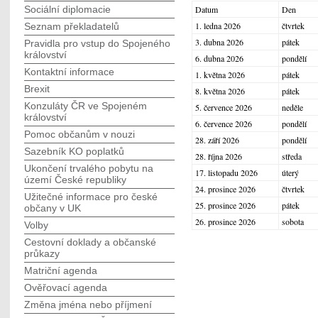
Sociální diplomacie
Datum
Den
1. ledna 2026
čtvrtek
Seznam překladatelů
3. dubna 2026
pátek
Pravidla pro vstup do Spojeného
království
6. dubna 2026
pondělí
Kontaktní informace
1. května 2026
pátek
Brexit
8. května 2026
pátek
Konzuláty ČR ve Spojeném
5. července 2026
neděle
království
6. července 2026
pondělí
Pomoc občanům v nouzi
28. září 2026
pondělí
Sazebník KO poplatků
28. října 2026
středa
Ukončení trvalého pobytu na
17. listopadu 2026
úterý
území České republiky
24. prosince 2026
čtvrtek
Užitečné informace pro české
25. prosince 2026
pátek
občany v UK
26. prosince 2026
sobota
Volby
Cestovní doklady a občanské
průkazy
Matriční agenda
Ověřovací agenda
Změna jména nebo příjmení