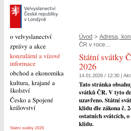
o velvyslanectví
Úvod
>
Adresa, kont
ČR v roce...
zprávy a akce
Státní svátky 
konzulární a vízové
informace
2026
obchod a ekonomika
14.01.2026 / 12:30 |
Akt
kultura, krajané a
Tato stránka obsahuj
školství
svátků ČR. V tyto dn
Česko a Spojené
uzavřeno. Státní svá
království
klidu dle zákona č. 2
ostatních svátcích,
klidu.
Státní svátky 2026