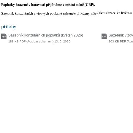
Poplatky hrazené v hotovosti přijímáme v místní měně (GBP).
(aktualizace ke květnu
Sazebník konzulárních a vízových poplatků naleznete přiložený níže
přílohy
Sazebník konzulárních poplatků (květen 2026)
Sazebník vízov
188 KB PDF (Acrobat dokument) 13. 5. 2026
103 KB PDF (Acro