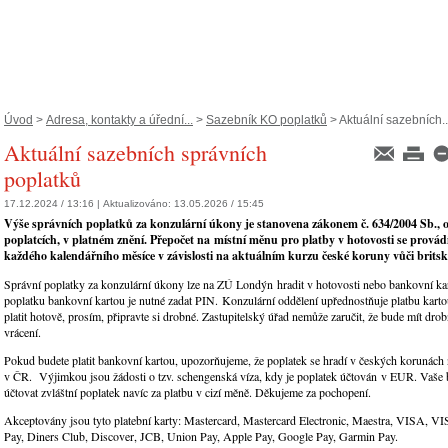
Úvod
>
Adresa, kontakty a úřední...
>
Sazebník KO poplatků
> Aktuální sazebních..
Aktuální sazebních správních
poplatků
17.12.2024 / 13:16 |
Aktualizováno:
13.05.2026 / 15:45
Výše správních poplatků za konzulární úkony je stanovena zákonem č. 634/2004 Sb., 
poplatcích, v platném znění. Přepočet na místní měnu pro platby v hotovosti se provádí
každého kalendářního měsíce v závislosti na aktuálním kurzu české koruny vůči britské
Správní poplatky za konzulární úkony lze na ZÚ Londýn hradit v hotovosti nebo bankovní kar
poplatku bankovní kartou je nutné zadat PIN. Konzulární oddělení upřednostňuje platbu kart
platit hotově, prosím, připravte si drobné. Zastupitelský úřad nemůže zaručit, že bude mít dro
vrácení.
Pokud budete platit bankovní kartou, upozorňujeme, že poplatek se hradí v českých korunách
v ČR. Výjimkou jsou žádosti o tzv. schengenská víza, kdy je poplatek účtován v EUR. Vaše
účtovat zvláštní poplatek navíc za platbu v cizí měně. Děkujeme za pochopení.
Akceptovány jsou tyto platební karty: Mastercard, Mastercard Electronic, Maestra, VISA, VI
Pay, Diners Club, Discover, JCB, Union Pay, Apple Pay, Google Pay, Garmin Pay.