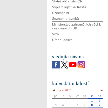
Státní občanství ČR
Výpis z rejstříku trestů
Czechpoint
Seznam právníků
Ministerstvo zahraničních věcí k
cestování do UK
Víza
Úřední deska
sledujte nás na
kalendář událostí
◄
srpen 2026
►
po
út
st
čt
pá
so
ne
1
2
3
4
5
6
7
8
9