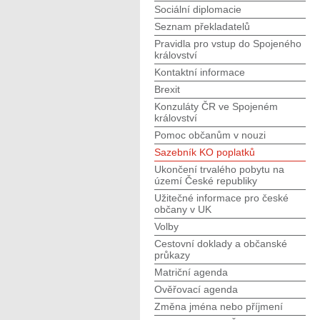
Sociální diplomacie
Seznam překladatelů
Pravidla pro vstup do Spojeného
království
Kontaktní informace
Brexit
Konzuláty ČR ve Spojeném
království
Pomoc občanům v nouzi
Sazebník KO poplatků
Ukončení trvalého pobytu na
území České republiky
Užitečné informace pro české
občany v UK
Volby
Cestovní doklady a občanské
průkazy
Matriční agenda
Ověřovací agenda
Změna jména nebo příjmení