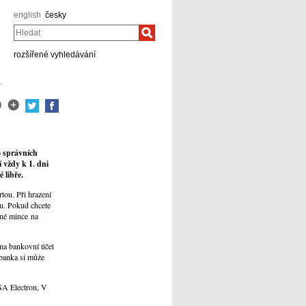
english
česky
Hledat
rozšířené vyhledávání
.
o správních
 vždy k 1. dni
 libře.
tou. Při hrazení
ou. Pokud chcete
bné mince na
 na bankovní účet
 banka si může
SA Electron, V