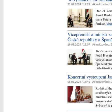
21.07.2024 / 17:29 |
Aktualizováno:
2
Dne 21. červ
Jamal Rashi
pana Petera 
funkce.
víc
Vicepremiér a ministr za
České republiky a Špan
16.07.2024 / 18:07 |
Aktualizováno:
2
16. července
Fuád Husajn
velvyslance
Španělského
příležitost
Koncertní vystoupení J
06.05.2024 / 15:49 |
Aktualizováno:
0
Rodák z Hra
současných 
hudební scé
konzervatoř
Svěcený je