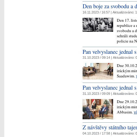
Den boje za svobodu a d
16.11.2023 / 16:57 |
Aktualizováno:
1
Den 17. lis
republice a
svobodu a de
sehráli stu
policie na
Pan velvyslanec jednal 
31.10.2023 / 09:14 |
Aktualizováno:
0
Dne 30.10.2
iráckým mi
Saadawim.
Pan velvyslanec jednal 
31.10.2023 / 09:09 |
Aktualizováno:
0
Dne 29.10.2
iráckým mi
Abbasim.
v
Z návštěvy státního taj
04.10.2023 / 17:58 |
Aktualizováno:
0