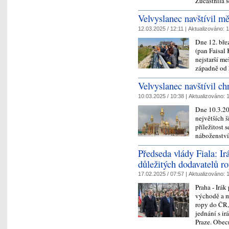
Zúčastnila 
Velvyslanec navštívil mě
12.03.2025 / 12:11 |
Aktualizováno:
1
Dne 12. bře
(pan Faisal 
nejstarší me
západně od
Velvyslanec navštívil 
10.03.2025 / 10:38 |
Aktualizováno:
1
Dne 10.3.20
největších š
příležitost s
náboženství
Předseda vlády Fiala: Ir
důležitých dodavatelů r
17.02.2025 / 07:57 |
Aktualizováno:
1
Praha - Irá
východě a m
ropy do ČR,
jednání s 
Praze. Obec