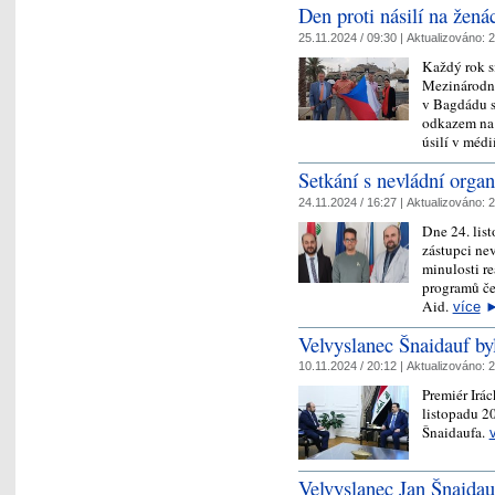
Den proti násilí na žená
25.11.2024 / 09:30 |
Aktualizováno:
2
Každý rok s
Mezinárodní
v Bagdádu se
odkazem na 
úsilí v mé
Setkání s nevládní organ
24.11.2024 / 16:27 |
Aktualizováno:
2
Dne 24. list
zástupci ne
minulosti re
programů če
Aid.
více
Velvyslanec Šnaidauf by
10.11.2024 / 20:12 |
Aktualizováno:
2
Premiér Irá
listopadu 2
Šnaidaufa.
Velvyslanec Jan Šnaidau