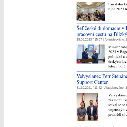
Pan státní t
října 2023 
Šéf české diplomacie v 
pracovní cestu na Blízk
25.05.2023 / 15:57 |
Aktualizováno:
2
Ministr zahr
2023 v Bagd
politické a
českých fir
letech bojů
Velvyslanec Petr Štěpán
Support Center
31.10.2021 / 11:42 |
Aktualizováno:
3
Velvyslanec
základnu Ba
setkal se s
vojenským z
prohlédl s