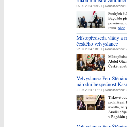
rukou ministra zahraničn
05.09.2024 / 09:21 |
Aktualizováno:
0
Pouhých 3,5
Bagdádu pře
pověřovacích
Iráku.
více
Místopředseda vlády a m
českého velvyslance
22.07.2024 / 18:31 |
Aktualizováno:
2
Místopředse
Abdul Ghani
České repub
Velvyslanec Petr Štěpán
národní bezpečnost Ká
21.07.2024 / 17:31 |
Aktualizováno:
2
Tiskové odd
prohlášení, 
uvedla, že 
Aradži přija
v Bagdádu 
Velvyslanec Petr Štěpáne