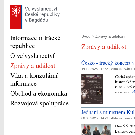
Informace o Irácké
Úvod
> Zprávy a události
republice
Zprávy a události
O velvyslanectví
Česko - irácký koncert 
Zprávy a události
14.10.2025 / 17:35 |
Aktualizováno:
1
Víza a konzulární
Česká zpěva
informace
historické 
října 2025 v
Obchod a ekonomika
omezená.
v
Rozvojová spolupráce
Jednání s ministrem Kul
06.05.2025 / 14:21 |
Aktualizováno:
1
Dne 5.5.202
kultury, ces