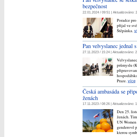
bezpečnost
22.01.2024 / 09:51 |
Aktualizováno:
2
Poradce pro
přijal ve s
Štěpánka.
v
Pan velvyslanec jednal 
27.11.2023 / 15:24 |
Aktualizováno:
2
Velvyslanec
průmyslu (K
připravovan
hospodářsko
Praze.
více
Česká ambasáda se připoj
ženách
17.11.2023 / 08:26 |
Aktualizováno:
1
Den 25. lis
ženách. Tím
UN Women - 
genderově p
kterou sym