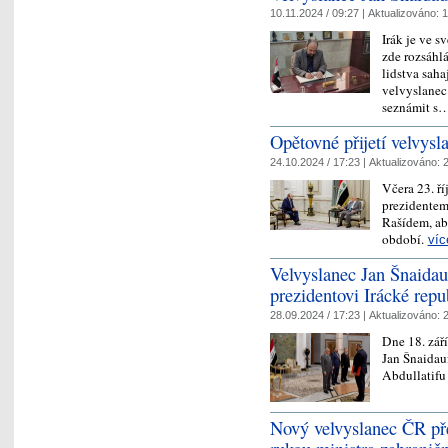
10.11.2024 / 09:27 |
Aktualizováno:
1
Irák je ve s
zde rozsáhlá
lidstva saha
velvyslanec
seznámit s
Opětovné přijetí velvysl
24.10.2024 / 17:23 |
Aktualizováno:
2
Včera 23. ří
prezidentem
Rašídem, ab
období.
víc
Velvyslanec Jan Šnaidauf
prezidentovi Irácké repu
28.09.2024 / 17:23 |
Aktualizováno:
2
Dne 18. zář
Jan Šnaidauf
Abdullatifu
Nový velvyslanec ČR pře