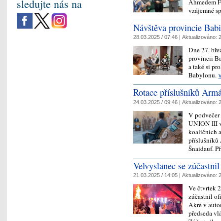
sledujte nás na
Ahmedem Fa
vzájemné s
Návštěva provincie Babi
28.03.2025 / 07:46 |
Aktualizováno:
2
Dne 27. bře
provincii B
a také si pr
Babylonu.
Rotace příslušníků Arm
24.03.2025 / 09:46 |
Aktualizováno:
2
V podvečer 
UNION III v
koaličních a
příslušníků
Šnaidauf. P
Velvyslanec se zúčastni
21.03.2025 / 14:05 |
Aktualizováno:
2
Ve čtvrtek 
zúčastnil of
Akre v auto
předseda vl