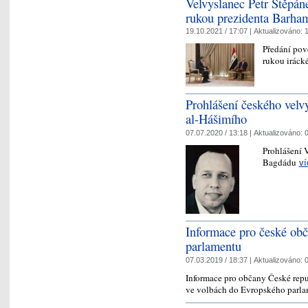
Velvyslanec Petr Štěpáne
rukou prezidenta Barha
19.10.2021 / 17:07 |
Aktualizováno:
1
Předání pov
rukou iráck
Prohlášení českého velv
al-Hášimího
07.07.2020 / 13:18 |
Aktualizováno:
0
Prohlášení 
Bagdádu
ví
Informace pro české ob
parlamentu
07.03.2019 / 18:37 |
Aktualizováno:
0
Informace pro občany České repu
ve volbách do Evropského parl