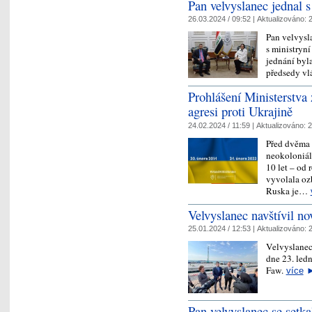
Pan velvyslanec jednal s
26.03.2024 / 09:52 |
Aktualizováno:
2
Pan velvysl
s ministryní
jednání byla
předsedy vl
Prohlášení Ministerstva 
agresi proti Ukrajině
24.02.2024 / 11:59 |
Aktualizováno:
2
Před dvěma 
neokoloniáln
10 let – od
vyvolala oz
Ruska je…
Velvyslanec navštívil no
25.01.2024 / 12:53 |
Aktualizováno:
2
Velvyslanec
dne 23. led
Faw.
více
Pan velvyslanec se setk