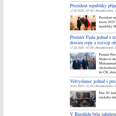
Prezident republiky přij
17.02.2025 / 07:40 |
Aktualizováno:
1
Prezident re
února 2025 
republiky 
Premiér Fiala jednal s 
dovozu ropy a rozvoji o
17.02.2025 / 07:39 |
Aktualizováno:
1
Premiér Petr
Strakově ak
Muhammadem 
obchodních 
do ČR, obr
Velvyslanec jednal s pre
30.01.2025 / 11:19 |
Aktualizováno:
0
Dne 30. led
iráckého úřa
V Bagdádu byla zahájena