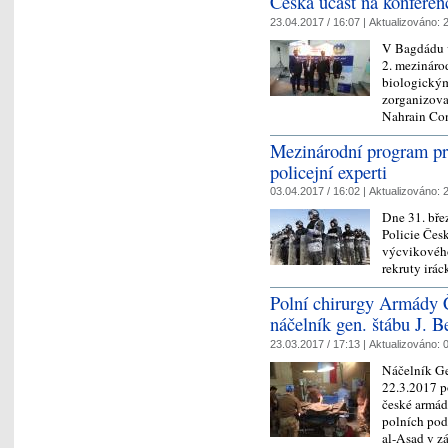
Česká účast na konfere
23.04.2017 / 16:07 |
Aktualizováno:
2
V Bagdádu v
2. mezináro
biologickým
zorganizoval
Nahrain Co
Mezinárodní program pro 
policejní experti
03.04.2017 / 16:02 |
Aktualizováno:
2
Dne 31. bře
Policie Čes
výcvikového
rekruty irác
Polní chirurgy Armády Č
náčelník gen. štábu J. B
23.03.2017 / 17:13 |
Aktualizováno:
0
Náčelník Ge
22.3.2017 p
české armád
polních pod
al-Asad v 