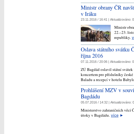
Ministr obrany ČR navšt
v Iráku
23.11.2016 / 16:41 |
Aktualizováno:
0
Ministr obr
22.–23. lis
republiky.
v
Oslava státního svátku 
října 2016
07.11.2016 / 20:06 |
Aktualizováno:
0
ZÚ Bagdád oslavil státní svátek
koncertem pro příslušníky české 
Baladu a recepcí v hotelu Baby
Prohlášení MZV v souvis
Bagdádu
05.07.2016 / 14:32 |
Aktualizováno:
0
Ministerstvo zahraničních věcí 
útoky v Bagdádu.
více
►