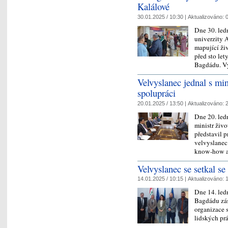
Kalálové
30.01.2025 / 10:30 |
Aktualizováno:
0
Dne 30. led
univerzity 
mapující živ
před sto let
Bagdádu. 
Velvyslanec jednal s mi
spolupráci
20.01.2025 / 13:50 |
Aktualizováno:
2
Dne 20. led
ministr živo
představil p
velvyslanec
know-how 
Velvyslanec se setkal s
14.01.2025 / 10:15 |
Aktualizováno:
1
Dne 14. led
Bagdádu zás
organizace 
lidských prá