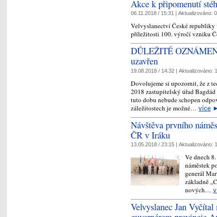
Akce k připomenutí sté
06.11.2018 / 15:31 |
Aktualizováno:
0
Velvyslanectví České republiky
příležitosti 100. výročí vzniku
DŮLEŽITÉ OZNÁMENÍ: Z
uzavřen
19.08.2018 / 14:32 |
Aktualizováno:
1
Dovolujeme si upozornit, že z t
2018 zastupitelský úřad Bagdád 
tuto dobu nebude schopen odpov
záležitostech je možné…
více
Návštěva prvního náměst
ČR v Iráku
13.05.2018 / 23:15 |
Aktualizováno:
1
Ve dnech 8. 
náměstek po
generál Mart
základně „C
nových…
v
Velvyslanec Jan Vyčítal 
guvernérem provincie A