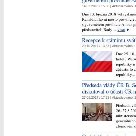
14.03.2018 / 15:36 |
Aktualizováno:
1
Dne 13. března 2018 velvyslanec 
Ramádí, hlavní město provincie 
s guvernérem provincie Anbar,
představiteli Rady…
více
►
Recepce k státnímu svá
29.10.2017 / 13:57 |
Aktualizováno:
0
Dne 25. 10.
hotelu Warw
republiky u 
zúčastnilo z
republiky,
Předseda vlády ČR B. S
diskutoval o účasti ČR n
27.08.2017 / 17:39 |
Aktualizováno:
2
Předseda vl
26.-27.8.20
ministerste
generálního
zlomovém 