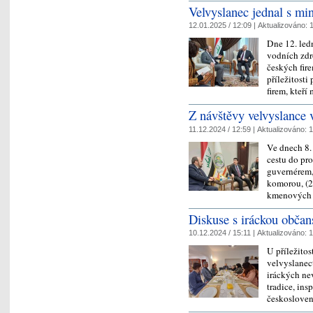
Velvyslanec jednal s mi
12.01.2025 / 12:09 |
Aktualizováno:
1
Dne 12. led
vodních zdr
českých fir
příležitosti
firem, kteř
Z návštěvy velvyslance v
11.12.2024 / 12:59 |
Aktualizováno:
1
Ve dnech 8.
cestu do pro
guvernérem,
komorou, (2
kmenových 
Diskuse s iráckou občans
10.12.2024 / 15:11 |
Aktualizováno:
1
U příležitos
velvyslanec
iráckých ne
tradice, ins
českoslov