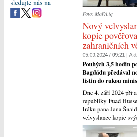
sledujte nás na
Foto: MoFA.iq
Nový velvysla
kopie pověřova
zahraničních v
05.09.2024 / 09:21 |
Akt
Pouhých 3,5 hodin po
Bagdádu předával no
listin do rukou mini
Dne 4. září 2024 přija
republiky Fuad Husse
Iráku pana Jana Šnaida
velvyslanec kopie svý